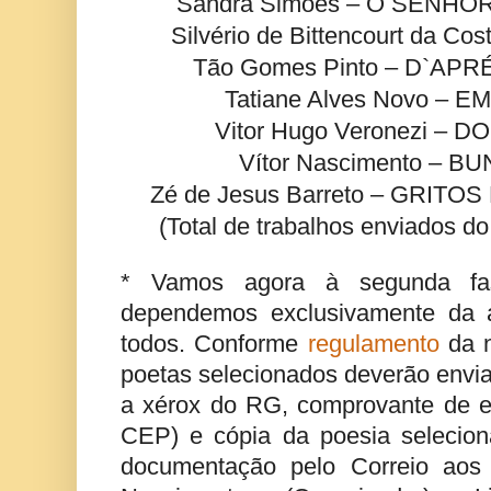
Sandra Simões – O SENHO
Silvério de Bittencourt da Co
Tão Gomes Pinto – D`A
Tatiane Alves Novo – E
Vitor Hugo Veronezi – 
Vítor Nascimento – B
Zé de Jesus Barreto – GRIT
(Total de trabalhos enviados d
* Vamos agora à segunda fa
dependemos exclusivamente da a
todos. Conforme
regulamento
da n
poetas selecionados deverão envia
a xérox do RG, comprovante de 
CEP) e cópia da poesia selecion
documentação pelo Correio aos 