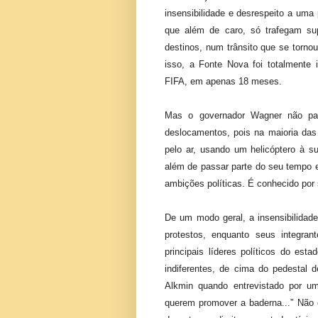
insensibilidade e desrespeito a uma
que além de caro, só trafegam su
destinos, num trânsito que se torn
isso, a Fonte Nova foi totalmente 
FIFA, em apenas 18 meses.
Mas o governador Wagner não pas
deslocamentos, pois na maioria das
pelo ar, usando um helicóptero à s
além de passar parte do seu tempo e
ambições políticas. É conhecido por 
De um modo geral, a insensibilidade
protestos, enquanto seus integran
principais líderes políticos do es
indiferentes, de cima do pedestal 
Alkmin quando entrevistado por um
querem promover a baderna...” Não c