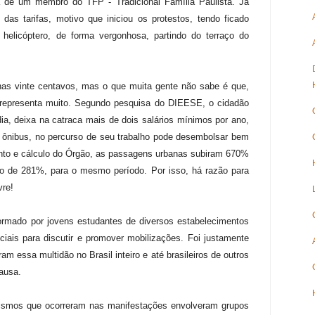
ca de um membro do TFP - Tradicional Família Paulista. Já
as tarifas, motivo que iniciou os protestos, tendo ficado
 helicóptero, de forma vergonhosa, partindo do terraço do
nas vinte centavos, mas o que muita gente não sabe é que,
 representa muito. Segundo pesquisa do DIEESE, o cidadão
a, deixa na catraca mais de dois salários mínimos por ano,
ês ônibus, no percurso de seu trabalho pode desembolsar bem
nto e cálculo do Órgão, as passagens urbanas subiram 670%
ão de 281%, para o mesmo período. Por isso, há razão para
vre!
rmado por jovens estudantes de diversos estabelecimentos
ciais para discutir e promover mobilizações. Foi justamente
am essa multidão no Brasil inteiro e até brasileiros de outros
ausa.
lismos que ocorreram nas manifestações envolveram grupos