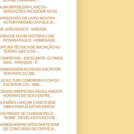
ELA ME CHAMAVA) -...
ALMA BRASILEIRA LANÇOU -
SENSAÇÕES FACEBOOK NO DI...
APREENSÃO DE LIVRO MOSTRA
AUTORITARISMO DA POLÍCIA...
DE JOÃO BOSCO - VAIDADE
HORA DE OUVIR HISTÓRIA COM
ROSANA PAULO - HOMENAGE...
OFICINA TÉCNICA DE INICIAÇÃO AO
TEATRO J@O D’Oli -...
COMPROVEI - EXCELENTE -ÚLTIMOS
DIAS - PARADOX - P...
HOMENAGEM AO DIA DO ESCRITOR
TEM PAPO 10 UBE
LUCAS YURI COMEMORA O DIA DO
ESCRITOR (25) - BIBL...
CIDADE AMERICANA REGULAMENTA
HORÁRIO DE SEXO ENTRE...
ALEMÃES LANÇAM CANETA QUE
VIBRA PARA ALERTAR ERROS
GOLFINHOS SE CHAMAM PELO
"NOME", REVELA ESTUDO CIE...
HOMEM MORRE APÓS PARTICIPAR
DE CONCURSO DE CERVEJA...