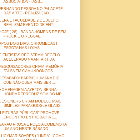
ASSOCIATION) - ASS...
FERNANDO PESSOA NO PALACETE
DAS ARTE - REALIZAÇÃO...
CEPA E FACULDADE 2 DE JULHO
REALIZAM EVENTO DE ENT...
HOJE ( 28) - BANDA HOMENS DE BEM
- ROCK E O REGGAE
APÓS DOIS DIAS, CHROMECAST
ESGOTA NAS LOJAS
CIENTISTAS REGISTRAM DEGELO
ACELERADO NA ANTÁRTIDA
PESQUISADORES CRIAM MEMÓRIA
FALSA EM CAMUNDONGOS
DESABAFO: BARBIE HUMANA DIZ
QUE NÃO QUER MAIS SER ...
HOMENAGEM A AYRTON SENNA:
HONDA REPRODUZ SOM DO MP...
DESIGNERS CRIAM MODELO MAIS
SIMPLES PARA GOOGLE GLASS
"LEITURAS PÚBLICAS" PROMOVE
ENCONTRO ENTRE BAHIA E...
SARAU PROSA E POESIA COMEMORA
UM ANO NESTE SÁBADO ...
LUCYMAR SOARES ( 'LINDA' - COMO