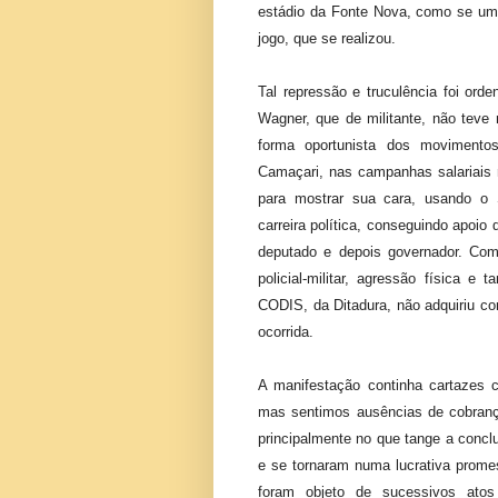
estádio da Fonte Nova, como se uma
jogo, que se realizou.
Tal repressão e truculência foi ord
Wagner, que de militante, não teve
forma oportunista dos movimento
Camaçari, nas campanhas salariais na
para mostrar sua cara, usando o 
carreira política, conseguindo apoio
deputado e depois governador. Com
policial-militar, agressão física e
CODIS, da Ditadura, não adquiriu com
ocorrida.
A manifestação continha cartazes 
mas sentimos ausências de cobranç
principalmente no que tange a concl
e se tornaram numa lucrativa prom
foram objeto de sucessivos ato