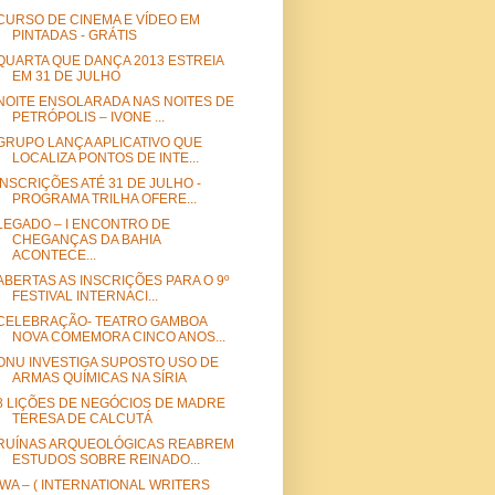
CURSO DE CINEMA E VÍDEO EM
PINTADAS - GRÁTIS
QUARTA QUE DANÇA 2013 ESTREIA
EM 31 DE JULHO
NOITE ENSOLARADA NAS NOITES DE
PETRÓPOLIS – IVONE ...
GRUPO LANÇA APLICATIVO QUE
LOCALIZA PONTOS DE INTE...
INSCRIÇÕES ATÉ 31 DE JULHO -
PROGRAMA TRILHA OFERE...
LEGADO – I ENCONTRO DE
CHEGANÇAS DA BAHIA
ACONTECE...
ABERTAS AS INSCRIÇÕES PARA O 9º
FESTIVAL INTERNACI...
CELEBRAÇÃO- TEATRO GAMBOA
NOVA COMEMORA CINCO ANOS...
ONU INVESTIGA SUPOSTO USO DE
ARMAS QUÍMICAS NA SÍRIA
8 LIÇÕES DE NEGÓCIOS DE MADRE
TERESA DE CALCUTÁ
RUÍNAS ARQUEOLÓGICAS REABREM
ESTUDOS SOBRE REINADO...
IWA – ( INTERNATIONAL WRITERS