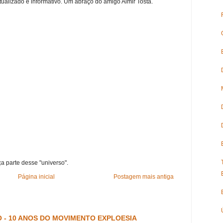
tualizado e informativo. Um abraço do amigo Almir Tosta.
ça parte desse "universo".
Página inicial
Postagem mais antiga
 - 10 ANOS DO MOVIMENTO EXPLOESIA