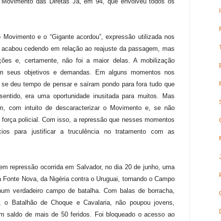
 Movimento das Diretas Já, em 94, que envolveu todos os
Movimento e o “Gigante acordou”, expressão utilizada nos
lo acabou cedendo em relação ao reajuste da passagem, mas
ções e, certamente, não foi a maior delas. A mobilização
em seus objetivos e demandas. Em alguns momentos nos
 se deu tempo de pensar e saíram pondo para fora tudo que
sentido, era uma oportunidade inusitada para muitos. Mas
m, com intuito de descaracterizar o Movimento e, se não
 força policial. Com isso, a repressão que nesses momentos
ios para justificar a truculência no tratamento com as
m repressão ocorrida em Salvador, no dia 20 de junho, uma
 da Fonte Nova, da Nigéria contra o Uruguai, tornando o Campo
num verdadeiro campo de batalha. Com balas de borracha,
 o Batalhão de Choque e Cavalaria, não poupou jovens,
m saldo de mais de 50 feridos. Foi bloqueado o acesso ao