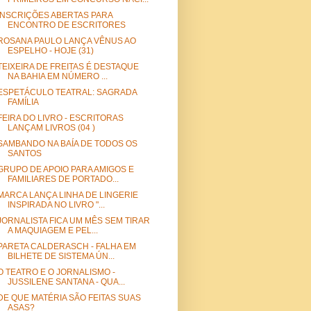
INSCRIÇÕES ABERTAS PARA
ENCONTRO DE ESCRITORES
ROSANA PAULO LANÇA VÊNUS AO
ESPELHO - HOJE (31)
TEIXEIRA DE FREITAS É DESTAQUE
NA BAHIA EM NÚMERO ...
ESPETÁCULO TEATRAL: SAGRADA
FAMÍLIA
FEIRA DO LIVRO - ESCRITORAS
LANÇAM LIVROS (04 )
SAMBANDO NA BAÍA DE TODOS OS
SANTOS
GRUPO DE APOIO PARA AMIGOS E
FAMILIARES DE PORTADO...
MARCA LANÇA LINHA DE LINGERIE
INSPIRADA NO LIVRO "...
JORNALISTA FICA UM MÊS SEM TIRAR
A MAQUIAGEM E PEL...
PARETA CALDERASCH - FALHA EM
BILHETE DE SISTEMA ÚN...
O TEATRO E O JORNALISMO -
JUSSILENE SANTANA - QUA...
DE QUE MATÉRIA SÃO FEITAS SUAS
ASAS?