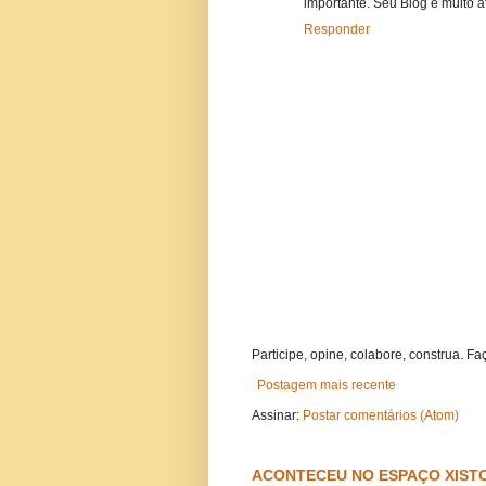
importante. Seu Blog é muito a
Responder
Participe, opine, colabore, construa. Fa
Postagem mais recente
Assinar:
Postar comentários (Atom)
ACONTECEU NO ESPAÇO XISTO