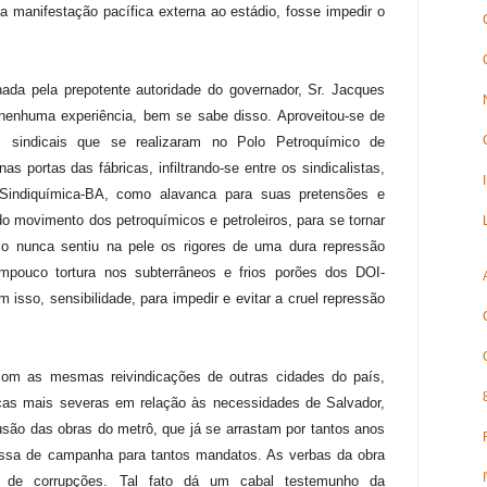
 manifestação pacífica externa ao estádio, fosse impedir o
enada pela prepotente autoridade do governador, Sr. Jacques
 nenhuma experiência, bem se sabe disso. Aproveitou-se de
s sindicais que se realizaram no Polo Petroquímico de
s portas das fábricas, infiltrando-se entre os sindicalistas,
Sindiquímica-BA, como alavanca para suas pretensões e
 do movimento dos petroquímicos e petroleiros, para se tornar
o nunca sentiu na pele os rigores de uma dura repressão
 tampouco tortura nos subterrâneos e frios porões dos DOI-
 isso, sensibilidade, para impedir e evitar a cruel repressão
com as mesmas reivindicações de outras cidades do país,
as mais severas em relação às necessidades de Salvador,
usão das obras do metrô, que já se arrastam por tantos anos
essa de campanha para tantos mandatos. As verbas da obra
s de corrupções. Tal fato dá um cabal testemunho da