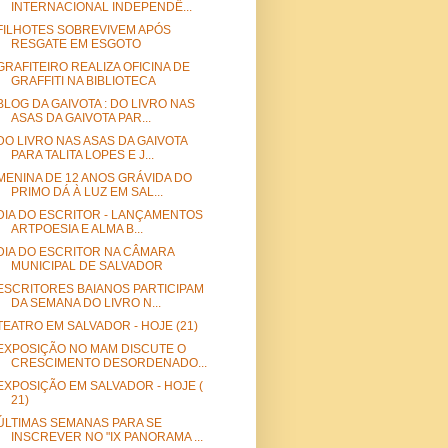
INTERNACIONAL INDEPENDÊ...
FILHOTES SOBREVIVEM APÓS
RESGATE EM ESGOTO
GRAFITEIRO REALIZA OFICINA DE
GRAFFITI NA BIBLIOTECA
BLOG DA GAIVOTA : DO LIVRO NAS
ASAS DA GAIVOTA PAR...
DO LIVRO NAS ASAS DA GAIVOTA
PARA TALITA LOPES E J...
MENINA DE 12 ANOS GRÁVIDA DO
PRIMO DÁ À LUZ EM SAL...
DIA DO ESCRITOR - LANÇAMENTOS
ARTPOESIA E ALMA B...
DIA DO ESCRITOR NA CÂMARA
MUNICIPAL DE SALVADOR
ESCRITORES BAIANOS PARTICIPAM
DA SEMANA DO LIVRO N...
TEATRO EM SALVADOR - HOJE (21)
EXPOSIÇÃO NO MAM DISCUTE O
CRESCIMENTO DESORDENADO...
EXPOSIÇÃO EM SALVADOR - HOJE (
21)
ÚLTIMAS SEMANAS PARA SE
INSCREVER NO "IX PANORAMA ...