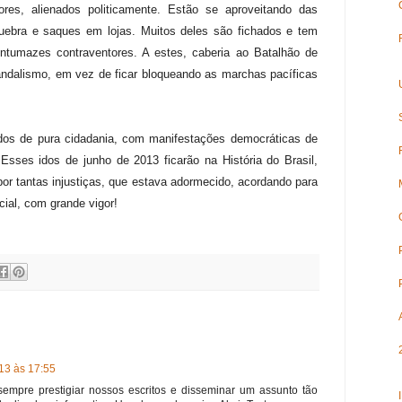
ores, alienados politicamente. Estão se aproveitando das
-quebra e saques em lojas. Muitos deles são fichados e tem
ntumazes contraventores. A estes, caberia ao Batalhão de
vandalismo, em vez de ficar bloqueando as marchas pacíficas
os de pura cidadania, com manifestações democráticas de
.
Esses idos de junho de 2013 ficarão na História do Brasil,
or tantas injustiças, que estava adormecido, acordando para
ial, com grande vigor!
13 às 17:55
 sempre prestigiar nossos escritos e disseminar um assunto tão