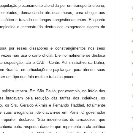
 população precariamente atendida por um transporte urbano,
perlotados, demandando até duas horas, para chegar aos
ou caótico e travado em longos congestionamentos. Enquanto
implodida e reconstruída dentro dos exagerados rigores da
sa por esses dissabores e constrangimentos nos seus
 vezes não usa o carro oficial. Ele normalmente se desloca
ua disposição, até o CAB - Centro Administrativo da Bahia,
m Brasília, em articulações e pajelanças, para atender suas
ser um tipo que fala muito e trabalha pouco.
 politica impera. Em São Paulo, por exemplo, no início dos
tes bradavam pela redução das tarifas dos coletivos, os
tado, os Srs. Geraldo Alkmin e Fernando Haddad, totalmente
de suas arrogâncias, deliciavam-se em Paris. O governador
 repórter, declarou: “São movimentos de arruaceiros, que
aberia outra resposta daquele que representa a ala política