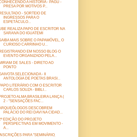
CONHECENDO A HISTÓRIA - PAGU -
PRESA POR MOTIVOS P...
RESULTADO - SORTEIO DE
INGRESSOS PARA O
ESPETÁCULO...
UBE REALIZA PAPO DE ESCRITOR NA
SARAIVA DO IGUATEMI
SAIBA MAIS SOBRE O PAPAMÓVEL, O
CURIOSO CARRINHO U...
REGISTRANDO EM NOSSO BLOG O
EVENTO ORGANIZADO PELA...
MIRIAM DE SALES - DIRETO AO
PONTO
GAIVOTA SELECIONADA - II
ANTOLOGIA DE POETAS BRASI...
PAPO LITERÁRIO COM O ESCRITOR
CARLOS SOUZA - BIBLI...
PROJETO ALMA BRASILEIRA LANÇA (
2 - "SENSAÇÕES FAC...
ARQUEÓLOGOS DESCOBREM
PALÁCIO DO REI DAVI NA CIDAD...
2ª EDIÇÃO DO PROJETO
PERSPECTIVAS EM MOVIMENTO -
A...
INSCRIÇÕES PARA "SEMINÁRIO