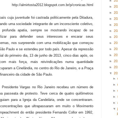
►
20
http://almirtosta2012.blogspot.com.br/p/cronicas.html
►
20
►
20
aís cuja juventude foi castrada politicamente pela Ditadura,
►
20
ando uma sociedade integrante de um inconsciente coletivo,
►
20
 profunda apatia, sempre se mostrando incapaz de se
►
20
ilizar para defender seus interesses e encarar seus
►
20
lemas, nos surpreende com uma mobilização que começou
►
20
ão Paulo e se estendeu por todo país. Apesar da repressão
►
20
►
20
cial do primeiro dia, 13 de junho de 2013, cinco dias após, os
►
20
com mais força, mais reivindicações numa quantidade
►
20
uparam a Cinelândia, no centro do Rio de Janeiro, e a Praça
▼
20
financeiro da cidade de São Paulo.
►
►
. Presidente Vargas no Rio Janeiro recebeu um número de
►
a passeata de protesto. Teve cerca de quatro quilômetros
►
guiam para a Igreja da Candelária, onde se concentraram.
►
 concentrações que ultrapassaram em muito o Movimento
▼
impeachment do então presidente Fernando Collor em 1992,