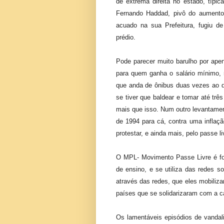
de extrema direita no estado, típi
Fernando Haddad, pivô do aumento d
acuado na sua Prefeitura, fugiu de
prédio.
Pode parecer muito barulho por ape
para quem ganha o salário mínimo,
que anda de ônibus duas vezes ao di
se tiver que baldear e tomar até tr
mais que isso. Num outro levantame
de 1994 para cá, contra uma inflaç
protestar, e ainda mais, pelo passe li
O MPL- Movimento Passe Livre é fo
de ensino, e se utiliza das redes so
através das redes, que eles mobilizar
países que se solidarizaram com a c
Os lamentáveis episódios de vanda