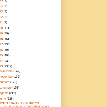
25
(2)
24
(6)
23
(3)
22
(8)
21
(2)
20
(17)
19
(39)
18
(45)
17
(130)
16
(196)
15
(408)
14
(931)
13
(2337)
dezembro
(147)
novembro
(135)
outubro
(125)
setembro
(158)
agosto
(212)
julho
(228)
POETAS BAIANOS ENTRE OS
PRIMEIROS EM CONCURSO NACI...