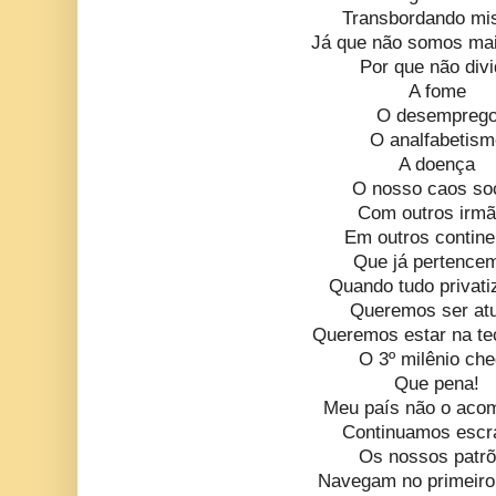
Transbordando mis
Já que não somos ma
Por que não divi
A fome
O desempreg
O analfabetism
A doença
O nosso caos soc
Com outros irm
Em outros contine
Que já pertence
Quando tudo privat
Queremos ser at
Queremos estar na te
O 3º milênio ch
Que pena!
Meu país não o aco
Continuamos escr
Os nossos patr
Navegam no primeir