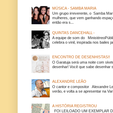
MÚSICA - SAMBA MARIA
Um grupo irreverente, o Samba Mar
mulheres, que vem ganhando espaço
então era s...
QUINTAS DANCEHALL -
A equipe de som do MinistéreoPúbli
celebra o vinil, inspirada nos bailes j
ENCONTRO DE DESENHISTAS!!
O Garatuja será uma noite com ske
desenhar! Você que sabe desenhar s
ALEXANDRE LEÃO
O cantor e compositor Alexandre L
verão, e volta a se apresentar na Va
A HISTÓRIA REGISTROU
FOI LEILOADO UM EXEMPLAR DA