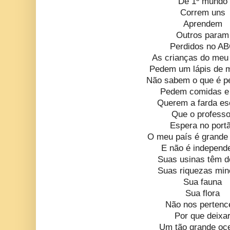
De 1º mundo
Correm uns
Aprendem
Outros param
Perdidos no A
As crianças do meu 
Pedem um lápis de 
Não sabem o que é p
Pedem comidas e
Querem a farda es
Que o professo
Espera no port
O meu país é grande
E não é independ
Suas usinas têm 
Suas riquezas min
Sua fauna
Sua flora
Não nos perten
Por que deixa
Um tão grande oc