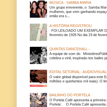
MÚSICA - SAMBA MARIA
Um grupo irreverente, o Samba Mar
mulheres, que vem ganhando espaço
então era s...
A HISTÓRIA REGISTROU
FOI LEILOADO UM EXEMPLAR DA
fevereiro de 1926 No dia 19 de feverei
QUINTAS DANCEHALL -
A equipe de som do MinistéreoPúbli
celebra o vinil, inspirada nos bailes j
EDITAL SETORIAL - AUDIOVISUAL
O valor global disponível para este E
milhões e quinhentos mil reais). O li
BAILINHO DO PORTELA
O Portela Café apresenta a primeira 
Portela'. O Portela Café apresenta a