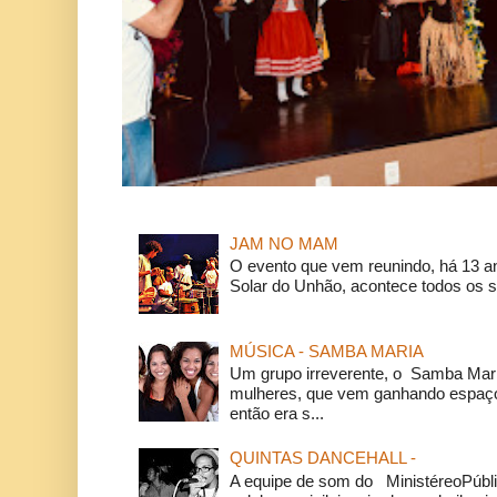
JAM NO MAM
O evento que vem reunindo, há 13 a
Solar do Unhão, acontece todos os 
MÚSICA - SAMBA MARIA
Um grupo irreverente, o Samba Mar
mulheres, que vem ganhando espaço
então era s...
QUINTAS DANCEHALL -
A equipe de som do MinistéreoPúbli