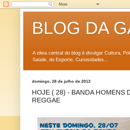
BLOG DA G
A ideia central do blog é divulgar Cultura, P
Saúde, do Esporte, Curiosidades...
domingo, 28 de julho de 2013
HOJE ( 28) - BANDA HOMENS 
REGGAE