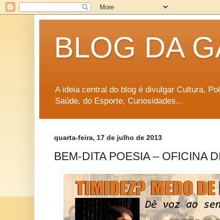
BLOG DA G
A ideia central do blog é divulgar Cultura, P
Saúde, do Esporte, Curiosidades...
quarta-feira, 17 de julho de 2013
BEM-DITA POESIA – OFICINA 