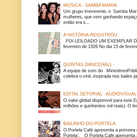
MÚSICA - SAMBA MARIA
Um grupo irreverente, o Samba Mar
mulheres, que vem ganhando espaço
então era s...
A HISTÓRIA REGISTROU
FOI LEILOADO UM EXEMPLAR DA
fevereiro de 1926 No dia 19 de feverei
QUINTAS DANCEHALL -
A equipe de som do MinistéreoPúbli
celebra o vinil, inspirada nos bailes j
EDITAL SETORIAL - AUDIOVISUAL
O valor global disponível para este E
milhões e quinhentos mil reais). O li
BAILINHO DO PORTELA
O Portela Café apresenta a primeira 
Portela'. O Portela Café apresenta a