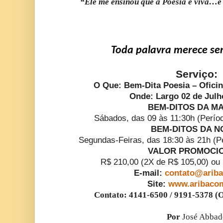
“Ele me ensinou que a Poesia é viva…e
Toda palavra merece se
Serviço:
O Que: Bem-Dita Poesia – Oficin
Onde: Largo 02 de Julh
BEM-DITOS DA M
Sábados, das 09 às 11:30h (Períod
BEM-DITOS DA N
Segundas-Feiras, das 18:30 às 21h (Pe
VALOR PROMOCI
R$ 210,00 (2X de R$ 105,00) ou 
E-mail:
contato@arib
Site:
www.aribaco
Contato: 4141-6500 / 9191-5378 (
Por
José Abbad