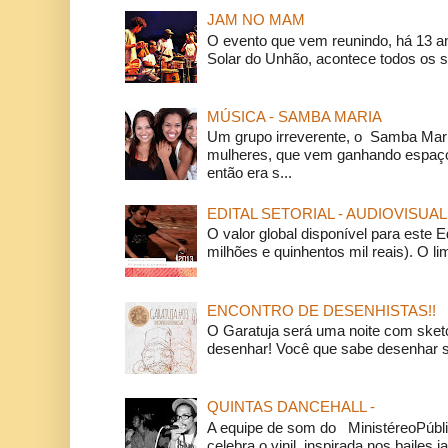
JAM NO MAM
O evento que vem reunindo, há 13 a
Solar do Unhão, acontece todos os 
MÚSICA - SAMBA MARIA
Um grupo irreverente, o Samba Mar
mulheres, que vem ganhando espaço
então era s...
EDITAL SETORIAL - AUDIOVISUAL
O valor global disponível para este E
milhões e quinhentos mil reais). O li
ENCONTRO DE DESENHISTAS!!
O Garatuja será uma noite com ske
desenhar! Você que sabe desenhar s
QUINTAS DANCEHALL -
A equipe de som do MinistéreoPúbli
celebra o vinil, inspirada nos bailes j