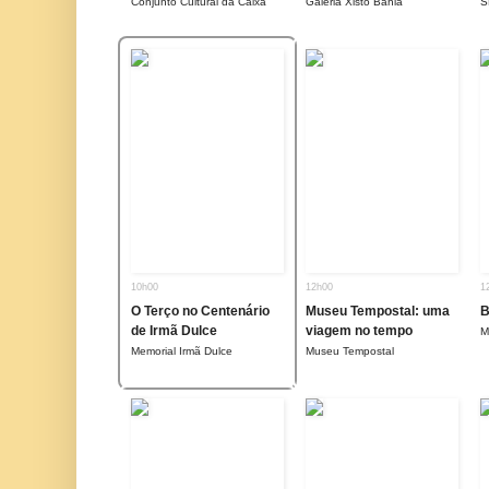
Conjunto Cultural da Caixa
Galeria Xisto Bahia
S
10h00
12h00
1
O Terço no Centenário
Museu Tempostal: uma
B
de Irmã Dulce
viagem no tempo
M
Memorial Irmã Dulce
Museu Tempostal