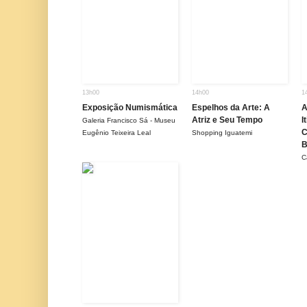
13h00
14h00
1
Exposição Numismática
Espelhos da Arte: A
A
Atriz e Seu Tempo
I
Galeria Francisco Sá - Museu
C
Eugênio Teixeira Leal
Shopping Iguatemi
B
C