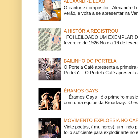
ALEXANDRE LEÃO
O cantor e compositor Alexandre L
verão, e volta a se apresentar na Va
A HISTÓRIA REGISTROU
FOI LEILOADO UM EXEMPLAR DA
fevereiro de 1926 No dia 19 de feverei
BAILINHO DO PORTELA
O Portela Café apresenta a primeira 
Portela'. O Portela Café apresenta a
ÉRAMOS GAYS
Éramos Gays é o primeiro musical
com uma equipe da Broadway. O espe
MOVIMENTO EXPLOESIA NO CAF
Vinte poetas, ( mulheres), um lindo p
foi o suficiente para explodir arte no