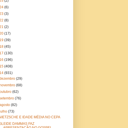
25
(2)
24
(6)
23
(3)
22
(8)
21
(2)
20
(17)
19
(39)
18
(45)
17
(130)
16
(196)
15
(408)
14
(931)
dezembro
(29)
novembro
(68)
outubro
(62)
setembro
(76)
agosto
(82)
julho
(73)
NIETZSCHE E IDADE MÉDIA NO CEPA
GLEIDE DAMMAS FAZ
APRESENTAÇÃO NO GOSPEL