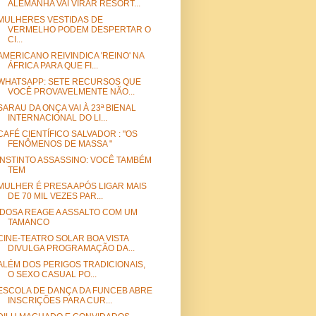
ALEMANHA VAI VIRAR RESORT...
MULHERES VESTIDAS DE
VERMELHO PODEM DESPERTAR O
CI...
AMERICANO REIVINDICA 'REINO' NA
ÁFRICA PARA QUE FI...
WHATSAPP: SETE RECURSOS QUE
VOCÊ PROVAVELMENTE NÃO...
SARAU DA ONÇA VAI À 23ª BIENAL
INTERNACIONAL DO LI...
CAFÉ CIENTÍFICO SALVADOR : "OS
FENÔMENOS DE MASSA "
INSTINTO ASSASSINO: VOCÊ TAMBÉM
TEM
MULHER É PRESA APÓS LIGAR MAIS
DE 70 MIL VEZES PAR...
IDOSA REAGE A ASSALTO COM UM
TAMANCO
CINE-TEATRO SOLAR BOA VISTA
DIVULGA PROGRAMAÇÃO DA...
ALÉM DOS PERIGOS TRADICIONAIS,
O SEXO CASUAL PO...
ESCOLA DE DANÇA DA FUNCEB ABRE
INSCRIÇÕES PARA CUR...