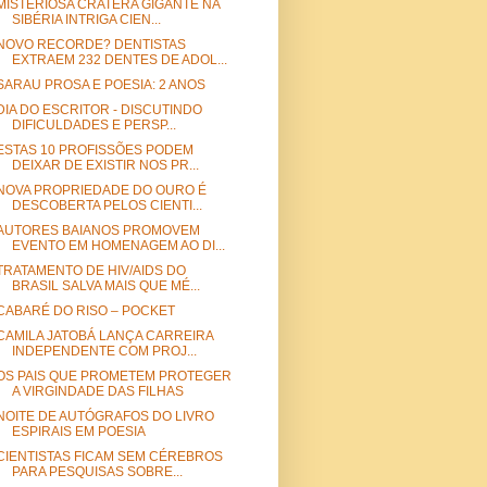
MISTERIOSA CRATERA GIGANTE NA
SIBÉRIA INTRIGA CIEN...
NOVO RECORDE? DENTISTAS
EXTRAEM 232 DENTES DE ADOL...
SARAU PROSA E POESIA: 2 ANOS
DIA DO ESCRITOR - DISCUTINDO
DIFICULDADES E PERSP...
ESTAS 10 PROFISSÕES PODEM
DEIXAR DE EXISTIR NOS PR...
NOVA PROPRIEDADE DO OURO É
DESCOBERTA PELOS CIENTI...
AUTORES BAIANOS PROMOVEM
EVENTO EM HOMENAGEM AO DI...
TRATAMENTO DE HIV/AIDS DO
BRASIL SALVA MAIS QUE MÉ...
CABARÉ DO RISO – POCKET
CAMILA JATOBÁ LANÇA CARREIRA
INDEPENDENTE COM PROJ...
OS PAIS QUE PROMETEM PROTEGER
A VIRGINDADE DAS FILHAS
NOITE DE AUTÓGRAFOS DO LIVRO
ESPIRAIS EM POESIA
CIENTISTAS FICAM SEM CÉREBROS
PARA PESQUISAS SOBRE...