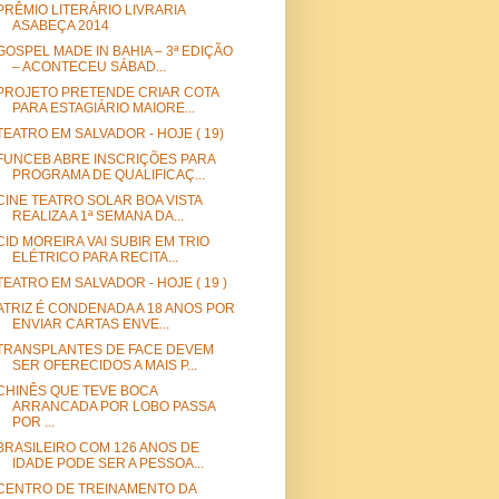
PRÊMIO LITERÁRIO LIVRARIA
ASABEÇA 2014
GOSPEL MADE IN BAHIA – 3ª EDIÇÃO
– ACONTECEU SÁBAD...
PROJETO PRETENDE CRIAR COTA
PARA ESTAGIÁRIO MAIORE...
TEATRO EM SALVADOR - HOJE ( 19)
FUNCEB ABRE INSCRIÇÕES PARA
PROGRAMA DE QUALIFICAÇ...
CINE TEATRO SOLAR BOA VISTA
REALIZA A 1ª SEMANA DA...
CID MOREIRA VAI SUBIR EM TRIO
ELÉTRICO PARA RECITA...
TEATRO EM SALVADOR - HOJE ( 19 )
ATRIZ É CONDENADA A 18 ANOS POR
ENVIAR CARTAS ENVE...
TRANSPLANTES DE FACE DEVEM
SER OFERECIDOS A MAIS P...
CHINÊS QUE TEVE BOCA
ARRANCADA POR LOBO PASSA
POR ...
BRASILEIRO COM 126 ANOS DE
IDADE PODE SER A PESSOA...
CENTRO DE TREINAMENTO DA