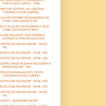
DILU MACHADO E CONVIDADOS –
PORTO DOS LIVROS – POR...
DIRETOR TEATRAL GIL SANTANA
CONVIDA O ATOR GABRIEL...
EUA VÃO PROIBIR PASSAGEIROS DE
VOAR COM GADGETS DE...
SEU CELULAR FOI ROUBADO? VEJA
COMO DESATIVAR O WHA...
ACONCHEGANTE, PISO TÉRMICO
ESPANTA O FRIO DA SUA CASA
EXPOSIÇÃO EM SALVADOR - HOJE (
06)
MÚSICA EM SALVADOR - HOJE ( 06)
TEATRO EM SALVADOR - HOJE ( 06)
GOSPEL MADE IN BAHIA RECEBERÁ A
BANDA KALEIN – DIA...
PREVISTA PARA AGOSTO, FESTA
LITERÁRIA DO PELOURINH...
TEATRO EM SALVADOR - HOJE ( 05)
MÚSICA EM SALVADOR - HOJE ( 05)
EXPOSIÇÃO EM SALVADOR - HOJE (
05)
TEATRO - MARIA MEIA NOITE