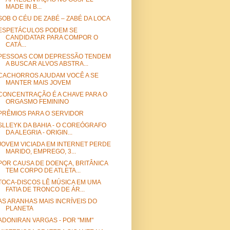
MADE IN B...
SOB O CÉU DE ZABÉ – ZABÉ DA LOCA
ESPETÁCULOS PODEM SE
CANDIDATAR PARA COMPOR O
CATÁ...
PESSOAS COM DEPRESSÃO TENDEM
A BUSCAR ALVOS ABSTRA...
CACHORROS AJUDAM VOCÊ A SE
MANTER MAIS JOVEM
CONCENTRAÇÃO É A CHAVE PARA O
ORGASMO FEMININO
PRÊMIOS PARA O SERVIDOR
SLLEYK DA BAHIA - O COREÓGRAFO
DA ALEGRIA - ORIGIN...
JOVEM VICIADA EM INTERNET PERDE
MARIDO, EMPREGO, 3...
POR CAUSA DE DOENÇA, BRITÂNICA
TEM CORPO DE ATLETA...
TOCA-DISCOS LÊ MÚSICA EM UMA
FATIA DE TRONCO DE ÁR...
AS ARANHAS MAIS INCRÍVEIS DO
PLANETA
ADONIRAN VARGAS - POR "MIM"