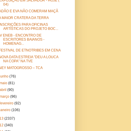
EXPOSIÇÃO EM SALVADOR - HOJE (
04)
ADÃO E EVA NÃO COMERAM MAÇÃ
A MAIOR CRATERA DA TERRA
INSCRIÇÕES PARA OFICINAS
ARTÍSTICAS DO PROJETO BOC...
IV ENEB - ENCONTRO DE
ESCRITORES BAIANOS -
HOMENAG...
FESTIVAL DE ETNOTRIBES EM CENA
NOVA DATA ESTREIA ”DEU A LOUCA
NA COPA” NA TVE
NEY MATOGROSSO – TCA
junho
(76)
maio
(81)
abril
(90)
março
(96)
fevereiro
(92)
janeiro
(106)
13
(2337)
12
(340)