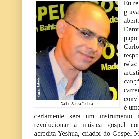
Ent
grav
aber
Damm
papo 
Carl
res
relac
artí
canç
carr
convi
Carlos Souza Yeshua
é uma
certamente será um instrumento
revolucionar a música gospel co
acredita Yeshua, criador do Gospel M