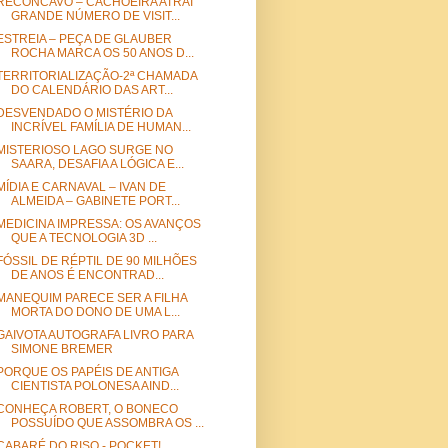
RECÔNCAVO – CACHOEIRA ATRAI
GRANDE NÚMERO DE VISIT...
ESTREIA – PEÇA DE GLAUBER
ROCHA MARCA OS 50 ANOS D...
TERRITORIALIZAÇÃO-2ª CHAMADA
DO CALENDÁRIO DAS ART...
DESVENDADO O MISTÉRIO DA
INCRÍVEL FAMÍLIA DE HUMAN...
MISTERIOSO LAGO SURGE NO
SAARA, DESAFIA A LÓGICA E...
MÍDIA E CARNAVAL – IVAN DE
ALMEIDA – GABINETE PORT...
MEDICINA IMPRESSA: OS AVANÇOS
QUE A TECNOLOGIA 3D ...
FÓSSIL DE RÉPTIL DE 90 MILHÕES
DE ANOS É ENCONTRAD...
MANEQUIM PARECE SER A FILHA
MORTA DO DONO DE UMA L...
GAIVOTA AUTOGRAFA LIVRO PARA
SIMONE BREMER
PORQUE OS PAPÉIS DE ANTIGA
CIENTISTA POLONESA AIND...
CONHEÇA ROBERT, O BONECO
POSSUÍDO QUE ASSOMBRA OS ...
CABARÉ DO RISO - POCKET!