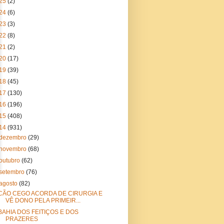
25
(2)
24
(6)
23
(3)
22
(8)
21
(2)
20
(17)
19
(39)
18
(45)
17
(130)
16
(196)
15
(408)
14
(931)
dezembro
(29)
novembro
(68)
outubro
(62)
setembro
(76)
agosto
(82)
CÃO CEGO ACORDA DE CIRURGIA E
VÊ DONO PELA PRIMEIR...
BAHIA DOS FEITIÇOS E DOS
PRAZERES