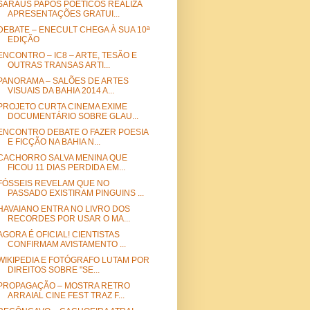
SARAUS PAPOS POÉTICOS REALIZA
APRESENTAÇÕES GRATUI...
DEBATE – ENECULT CHEGA À SUA 10ª
EDIÇÃO
ENCONTRO – IC8 – ARTE, TESÃO E
OUTRAS TRANSAS ARTI...
PANORAMA – SALÕES DE ARTES
VISUAIS DA BAHIA 2014 A...
PROJETO CURTA CINEMA EXIME
DOCUMENTÁRIO SOBRE GLAU...
ENCONTRO DEBATE O FAZER POESIA
E FICÇÃO NA BAHIA N...
CACHORRO SALVA MENINA QUE
FICOU 11 DIAS PERDIDA EM...
FÓSSEIS REVELAM QUE NO
PASSADO EXISTIRAM PINGUINS ...
HAVAIANO ENTRA NO LIVRO DOS
RECORDES POR USAR O MA...
AGORA É OFICIAL! CIENTISTAS
CONFIRMAM AVISTAMENTO ...
WIKIPEDIA E FOTÓGRAFO LUTAM POR
DIREITOS SOBRE "SE...
PROPAGAÇÃO – MOSTRA RETRO
ARRAIAL CINE FEST TRAZ F...