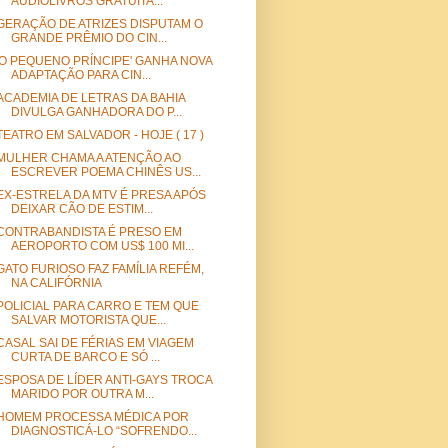
AUDIOLIVROS GRATUITA...
GERAÇÃO DE ATRIZES DISPUTAM O
GRANDE PRÊMIO DO CIN...
'O PEQUENO PRÍNCIPE' GANHA NOVA
ADAPTAÇÃO PARA CIN...
ACADEMIA DE LETRAS DA BAHIA
DIVULGA GANHADORA DO P...
TEATRO EM SALVADOR - HOJE ( 17 )
MULHER CHAMA A ATENÇÃO AO
ESCREVER POEMA CHINÊS US...
EX-ESTRELA DA MTV É PRESA APÓS
DEIXAR CÃO DE ESTIM...
CONTRABANDISTA É PRESO EM
AEROPORTO COM US$ 100 MI...
GATO FURIOSO FAZ FAMÍLIA REFÉM,
NA CALIFÓRNIA
POLICIAL PARA CARRO E TEM QUE
SALVAR MOTORISTA QUE...
CASAL SAI DE FÉRIAS EM VIAGEM
CURTA DE BARCO E SÓ ...
ESPOSA DE LÍDER ANTI-GAYS TROCA
MARIDO POR OUTRA M...
HOMEM PROCESSA MÉDICA POR
DIAGNOSTICÁ-LO “SOFRENDO...