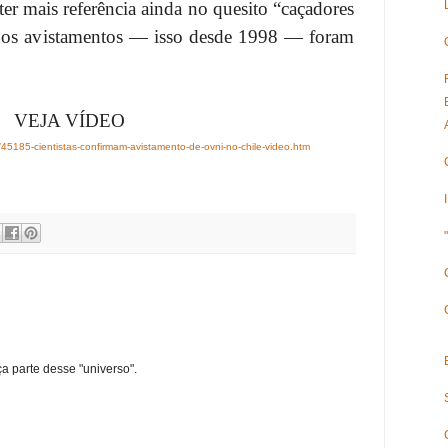
er mais referência ainda no quesito “caçadores
os avistamentos — isso desde 1998 — foram
VEJA VÍDEO
45185-cientistas-confirmam-avistamento-de-ovni-no-chile-video.htm
ça parte desse "universo".