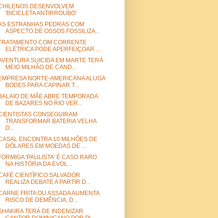
CHILENOS DESENVOLVEM
'BICICLETA ANTIRROUBO'
AS ESTRANHAS PEDRAS COM
ASPECTO DE OSSOS FOSSILIZA...
TRATAMENTO COM CORRENTE
ELÉTRICA PODE APERFEIÇOAR ...
AVENTURA SUICIDA EM MARTE TERÁ
MEIO MILHÃO DE CAND...
EMPRESA NORTE-AMERICANA ALUGA
BODES PARA CAPINAR T...
BALAIO DE MÃE ABRE TEMPORADA
DE BAZARES NO RIO VER...
CIENTISTAS CONSEGUIRAM
TRANSFORMAR BATERIA VELHA
D...
CASAL ENCONTRA 10 MILHÕES DE
DÓLARES EM MOEDAS DE ...
FORMIGA 'PAULISTA' É CASO RARO
NA HISTÓRIA DA EVOL...
CAFÉ CIENTÍFICO SALVADOR
REALIZA DEBATE A PARTIR D...
CARNE FRITA OU ASSADA AUMENTA
RISCO DE DEMÊNCIA, D...
SHAKIRA TERÁ DE INDENIZAR