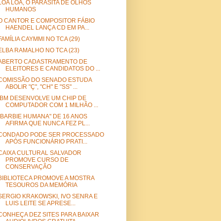
LOA LOA, O PARASITA DE OLHOS
HUMANOS
O CANTOR E COMPOSITOR FÁBIO
HAENDEL LANÇA CD EM PA...
FAMÍLIA CAYMMI NO TCA (29)
ELBA RAMALHO NO TCA (23)
ABERTO CADASTRAMENTO DE
ELEITORES E CANDIDATOS DO ...
COMISSÃO DO SENADO ESTUDA
ABOLIR "Ç", "CH" E "SS" ...
IBM DESENVOLVE UM CHIP DE
COMPUTADOR COM 1 MILHÃO ...
"BARBIE HUMANA" DE 16 ANOS
AFIRMA QUE NUNCA FEZ PL...
CONDADO PODE SER PROCESSADO
APÓS FUNCIONÁRIO PRATI...
CAIXA CULTURAL SALVADOR
PROMOVE CURSO DE
CONSERVAÇÃO
BIBLIOTECA PROMOVE A MOSTRA
TESOUROS DA MEMÓRIA
SERGIO KRAKOWSKI, IVO SENRA E
LUIS LEITE SE APRESE...
CONHEÇA DEZ SITES PARA BAIXAR