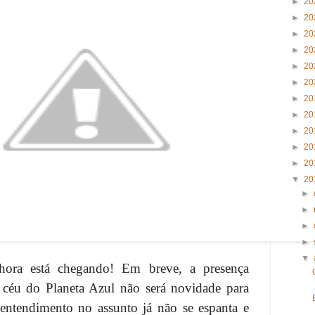
►
20
►
20
►
20
►
20
►
20
►
20
►
20
►
20
►
20
►
20
►
20
▼
20
►
►
►
►
▼
hora está chegando! Em breve, a presença
céu do Planeta Azul não será novidade para
ntendimento no assunto já não se espanta e