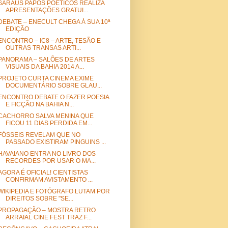
SARAUS PAPOS POÉTICOS REALIZA
APRESENTAÇÕES GRATUI...
DEBATE – ENECULT CHEGA À SUA 10ª
EDIÇÃO
ENCONTRO – IC8 – ARTE, TESÃO E
OUTRAS TRANSAS ARTI...
PANORAMA – SALÕES DE ARTES
VISUAIS DA BAHIA 2014 A...
PROJETO CURTA CINEMA EXIME
DOCUMENTÁRIO SOBRE GLAU...
ENCONTRO DEBATE O FAZER POESIA
E FICÇÃO NA BAHIA N...
CACHORRO SALVA MENINA QUE
FICOU 11 DIAS PERDIDA EM...
FÓSSEIS REVELAM QUE NO
PASSADO EXISTIRAM PINGUINS ...
HAVAIANO ENTRA NO LIVRO DOS
RECORDES POR USAR O MA...
AGORA É OFICIAL! CIENTISTAS
CONFIRMAM AVISTAMENTO ...
WIKIPEDIA E FOTÓGRAFO LUTAM POR
DIREITOS SOBRE "SE...
PROPAGAÇÃO – MOSTRA RETRO
ARRAIAL CINE FEST TRAZ F...