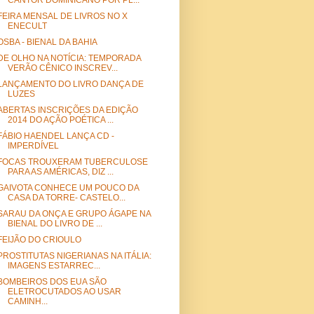
CANTOR DOMINICANO POR PL...
FEIRA MENSAL DE LIVROS NO X
ENECULT
OSBA - BIENAL DA BAHIA
DE OLHO NA NOTÍCIA: TEMPORADA
VERÃO CÊNICO INSCREV...
LANÇAMENTO DO LIVRO DANÇA DE
LUZES
ABERTAS INSCRIÇÕES DA EDIÇÃO
2014 DO AÇÃO POÉTICA ...
FÁBIO HAENDEL LANÇA CD -
IMPERDÍVEL
FOCAS TROUXERAM TUBERCULOSE
PARA AS AMÉRICAS, DIZ ...
GAIVOTA CONHECE UM POUCO DA
CASA DA TORRE- CASTELO...
SARAU DA ONÇA E GRUPO ÁGAPE NA
BIENAL DO LIVRO DE ...
FEIJÃO DO CRIOULO
PROSTITUTAS NIGERIANAS NA ITÁLIA:
IMAGENS ESTARREC...
BOMBEIROS DOS EUA SÃO
ELETROCUTADOS AO USAR
CAMINH...