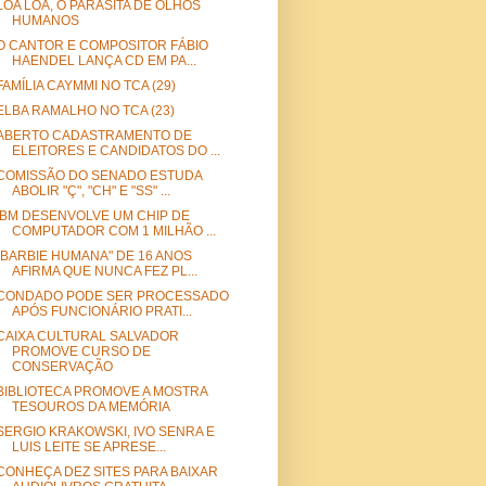
LOA LOA, O PARASITA DE OLHOS
HUMANOS
O CANTOR E COMPOSITOR FÁBIO
HAENDEL LANÇA CD EM PA...
FAMÍLIA CAYMMI NO TCA (29)
ELBA RAMALHO NO TCA (23)
ABERTO CADASTRAMENTO DE
ELEITORES E CANDIDATOS DO ...
COMISSÃO DO SENADO ESTUDA
ABOLIR "Ç", "CH" E "SS" ...
IBM DESENVOLVE UM CHIP DE
COMPUTADOR COM 1 MILHÃO ...
"BARBIE HUMANA" DE 16 ANOS
AFIRMA QUE NUNCA FEZ PL...
CONDADO PODE SER PROCESSADO
APÓS FUNCIONÁRIO PRATI...
CAIXA CULTURAL SALVADOR
PROMOVE CURSO DE
CONSERVAÇÃO
BIBLIOTECA PROMOVE A MOSTRA
TESOUROS DA MEMÓRIA
SERGIO KRAKOWSKI, IVO SENRA E
LUIS LEITE SE APRESE...
CONHEÇA DEZ SITES PARA BAIXAR