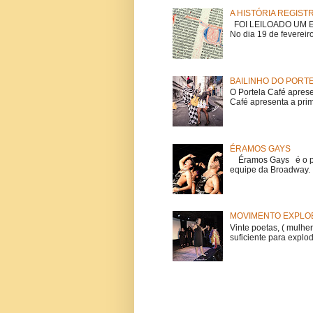
A HISTÓRIA REGIST
FOI LEILOADO UM EX
No dia 19 de fevereiro
BAILINHO DO PORT
O Portela Café aprese
Café apresenta a prime
ÉRAMOS GAYS
Éramos Gays é o pri
equipe da Broadway. O
MOVIMENTO EXPLOE
Vinte poetas, ( mulher
suficiente para explod