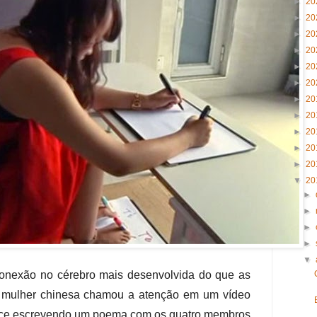
►
20
►
20
►
20
►
20
►
20
►
20
►
20
►
20
►
20
►
20
►
20
▼
20
►
►
►
►
▼
onexão no cérebro mais desenvolvida do que as
mulher chinesa chamou a atenção em um vídeo
rece escrevendo um poema com os quatro membros