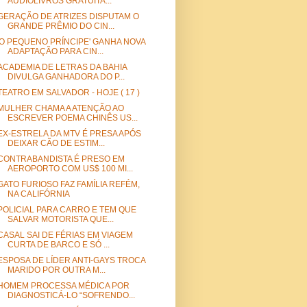
AUDIOLIVROS GRATUITA...
GERAÇÃO DE ATRIZES DISPUTAM O
GRANDE PRÊMIO DO CIN...
'O PEQUENO PRÍNCIPE' GANHA NOVA
ADAPTAÇÃO PARA CIN...
ACADEMIA DE LETRAS DA BAHIA
DIVULGA GANHADORA DO P...
TEATRO EM SALVADOR - HOJE ( 17 )
MULHER CHAMA A ATENÇÃO AO
ESCREVER POEMA CHINÊS US...
EX-ESTRELA DA MTV É PRESA APÓS
DEIXAR CÃO DE ESTIM...
CONTRABANDISTA É PRESO EM
AEROPORTO COM US$ 100 MI...
GATO FURIOSO FAZ FAMÍLIA REFÉM,
NA CALIFÓRNIA
POLICIAL PARA CARRO E TEM QUE
SALVAR MOTORISTA QUE...
CASAL SAI DE FÉRIAS EM VIAGEM
CURTA DE BARCO E SÓ ...
ESPOSA DE LÍDER ANTI-GAYS TROCA
MARIDO POR OUTRA M...
HOMEM PROCESSA MÉDICA POR
DIAGNOSTICÁ-LO “SOFRENDO...