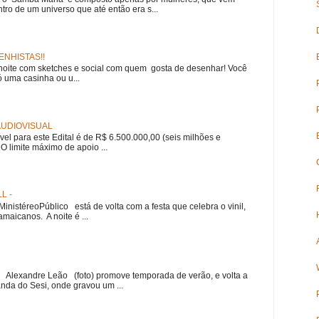
ro de um universo que até então era s...
NHISTAS!!
noite com sketches e social com quem gosta de desenhar! Você
 uma casinha ou u...
 AUDIOVISUAL
ível para este Edital é de R$ 6.500.000,00 (seis milhões e
 O limite máximo de apoio ...
L -
nistéreoPúblico está de volta com a festa que celebra o vinil,
amaicanos. A noite é ...
r Alexandre Leão (foto) promove temporada de verão, e volta a
nda do Sesi, onde gravou um ...