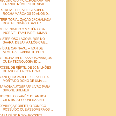
RECÔNCAVO – CACHOEIRA ATRAI
GRANDE NÚMERO DE VISIT...
ESTREIA – PEÇA DE GLAUBER
ROCHA MARCA OS 50 ANOS D...
TERRITORIALIZAÇÃO-2ª CHAMADA
DO CALENDÁRIO DAS ART...
DESVENDADO O MISTÉRIO DA
INCRÍVEL FAMÍLIA DE HUMAN...
MISTERIOSO LAGO SURGE NO
SAARA, DESAFIA A LÓGICA E...
MÍDIA E CARNAVAL – IVAN DE
ALMEIDA – GABINETE PORT...
MEDICINA IMPRESSA: OS AVANÇOS
QUE A TECNOLOGIA 3D ...
FÓSSIL DE RÉPTIL DE 90 MILHÕES
DE ANOS É ENCONTRAD...
MANEQUIM PARECE SER A FILHA
MORTA DO DONO DE UMA L...
GAIVOTA AUTOGRAFA LIVRO PARA
SIMONE BREMER
PORQUE OS PAPÉIS DE ANTIGA
CIENTISTA POLONESA AIND...
CONHEÇA ROBERT, O BONECO
POSSUÍDO QUE ASSOMBRA OS ...
CABARÉ DO RISO - POCKET!