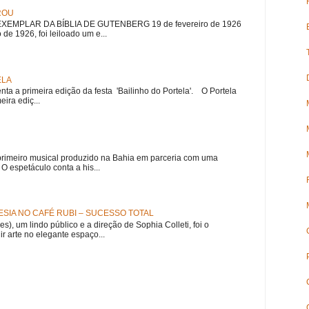
ROU
EMPLAR DA BÍBLIA DE GUTENBERG 19 de fevereiro de 1926
 de 1926, foi leiloado um e...
ELA
nta a primeira edição da festa 'Bailinho do Portela'. O Portela
ira ediç...
meiro musical produzido na Bahia em parceria com uma
 espetáculo conta a his...
SIA NO CAFÉ RUBI – SUCESSO TOTAL
es), um lindo público e a direção de Sophia Colleti, foi o
ir arte no elegante espaço...