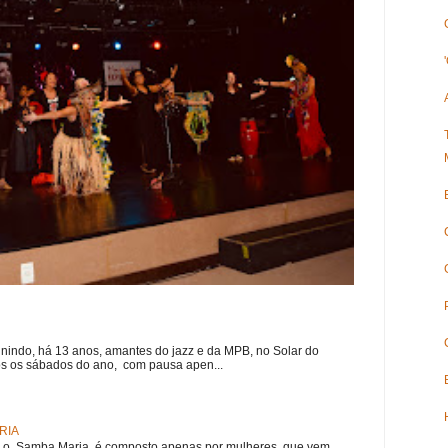
nindo, há 13 anos, amantes do jazz e da MPB, no Solar do
s os sábados do ano, com pausa apen...
RIA
e, o Samba Maria é composto apenas por mulheres, que vem