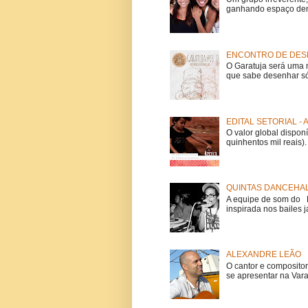
ganhando espaço dent
ENCONTRO DE DESE
O Garatuja será uma 
que sabe desenhar só
EDITAL SETORIAL -
O valor global dispon
quinhentos mil reais).
QUINTAS DANCEHAL
A equipe de som do Mi
inspirada nos bailes j
ALEXANDRE LEÃO
O cantor e composito
se apresentar na Vara