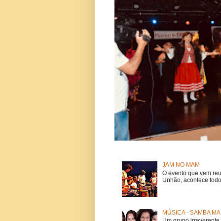
JAM NO MAM
O evento que vem reu
Unhão, acontece todo
MÚSICA - SAMBA MA
Um grupo irreverent