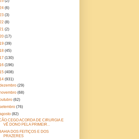
25
(2)
24
(6)
23
(3)
22
(8)
21
(2)
20
(17)
19
(39)
18
(45)
17
(130)
16
(196)
15
(408)
14
(931)
dezembro
(29)
novembro
(68)
outubro
(62)
setembro
(76)
agosto
(82)
CÃO CEGO ACORDA DE CIRURGIA E
VÊ DONO PELA PRIMEIR...
BAHIA DOS FEITIÇOS E DOS
PRAZERES