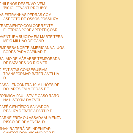
CHILENOS DESENVOLVEM
'BICICLETA ANTIRROUBO'
AS ESTRANHAS PEDRAS COM
ASPECTO DE OSSOS FOSSILIZA...
TRATAMENTO COM CORRENTE
ELÉTRICA PODE APERFEIÇOAR ...
AVENTURA SUICIDA EM MARTE TERÁ
MEIO MILHÃO DE CAND...
EMPRESA NORTE-AMERICANA ALUGA
BODES PARA CAPINAR T...
BALAIO DE MÃE ABRE TEMPORADA
DE BAZARES NO RIO VER...
CIENTISTAS CONSEGUIRAM
TRANSFORMAR BATERIA VELHA
D...
CASAL ENCONTRA 10 MILHÕES DE
DÓLARES EM MOEDAS DE ...
FORMIGA 'PAULISTA' É CASO RARO
NA HISTÓRIA DA EVOL...
CAFÉ CIENTÍFICO SALVADOR
REALIZA DEBATE A PARTIR D...
CARNE FRITA OU ASSADA AUMENTA
RISCO DE DEMÊNCIA, D...
SHAKIRA TERÁ DE INDENIZAR