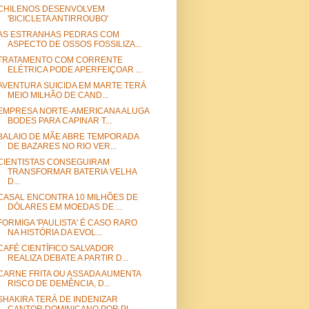
CHILENOS DESENVOLVEM
'BICICLETA ANTIRROUBO'
AS ESTRANHAS PEDRAS COM
ASPECTO DE OSSOS FOSSILIZA...
TRATAMENTO COM CORRENTE
ELÉTRICA PODE APERFEIÇOAR ...
AVENTURA SUICIDA EM MARTE TERÁ
MEIO MILHÃO DE CAND...
EMPRESA NORTE-AMERICANA ALUGA
BODES PARA CAPINAR T...
BALAIO DE MÃE ABRE TEMPORADA
DE BAZARES NO RIO VER...
CIENTISTAS CONSEGUIRAM
TRANSFORMAR BATERIA VELHA
D...
CASAL ENCONTRA 10 MILHÕES DE
DÓLARES EM MOEDAS DE ...
FORMIGA 'PAULISTA' É CASO RARO
NA HISTÓRIA DA EVOL...
CAFÉ CIENTÍFICO SALVADOR
REALIZA DEBATE A PARTIR D...
CARNE FRITA OU ASSADA AUMENTA
RISCO DE DEMÊNCIA, D...
SHAKIRA TERÁ DE INDENIZAR