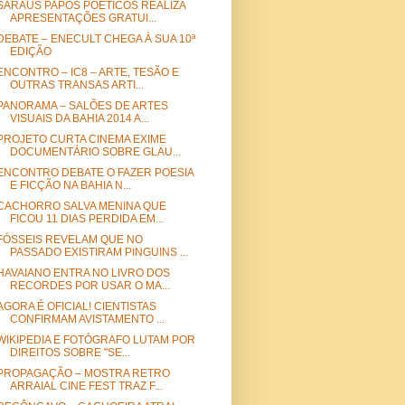
SARAUS PAPOS POÉTICOS REALIZA
APRESENTAÇÕES GRATUI...
DEBATE – ENECULT CHEGA À SUA 10ª
EDIÇÃO
ENCONTRO – IC8 – ARTE, TESÃO E
OUTRAS TRANSAS ARTI...
PANORAMA – SALÕES DE ARTES
VISUAIS DA BAHIA 2014 A...
PROJETO CURTA CINEMA EXIME
DOCUMENTÁRIO SOBRE GLAU...
ENCONTRO DEBATE O FAZER POESIA
E FICÇÃO NA BAHIA N...
CACHORRO SALVA MENINA QUE
FICOU 11 DIAS PERDIDA EM...
FÓSSEIS REVELAM QUE NO
PASSADO EXISTIRAM PINGUINS ...
HAVAIANO ENTRA NO LIVRO DOS
RECORDES POR USAR O MA...
AGORA É OFICIAL! CIENTISTAS
CONFIRMAM AVISTAMENTO ...
WIKIPEDIA E FOTÓGRAFO LUTAM POR
DIREITOS SOBRE "SE...
PROPAGAÇÃO – MOSTRA RETRO
ARRAIAL CINE FEST TRAZ F...