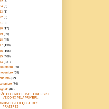
25
(2)
24
(6)
23
(3)
22
(8)
21
(2)
20
(17)
19
(39)
18
(45)
17
(130)
16
(196)
15
(408)
14
(931)
dezembro
(29)
novembro
(68)
outubro
(62)
setembro
(76)
agosto
(82)
CÃO CEGO ACORDA DE CIRURGIA E
VÊ DONO PELA PRIMEIR...
BAHIA DOS FEITIÇOS E DOS
PRAZERES