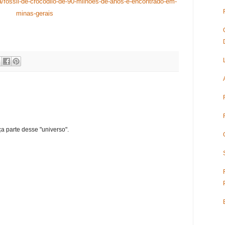
cia/fossil-de-crocodilo-de-90-milhoes-de-anos-e-encontrado-em-
minas-gerais
ça parte desse "universo".