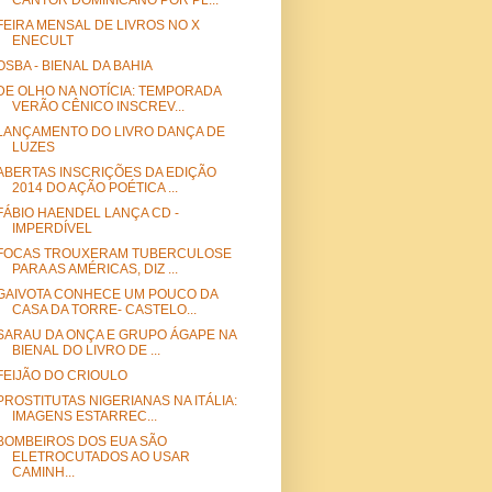
CANTOR DOMINICANO POR PL...
FEIRA MENSAL DE LIVROS NO X
ENECULT
OSBA - BIENAL DA BAHIA
DE OLHO NA NOTÍCIA: TEMPORADA
VERÃO CÊNICO INSCREV...
LANÇAMENTO DO LIVRO DANÇA DE
LUZES
ABERTAS INSCRIÇÕES DA EDIÇÃO
2014 DO AÇÃO POÉTICA ...
FÁBIO HAENDEL LANÇA CD -
IMPERDÍVEL
FOCAS TROUXERAM TUBERCULOSE
PARA AS AMÉRICAS, DIZ ...
GAIVOTA CONHECE UM POUCO DA
CASA DA TORRE- CASTELO...
SARAU DA ONÇA E GRUPO ÁGAPE NA
BIENAL DO LIVRO DE ...
FEIJÃO DO CRIOULO
PROSTITUTAS NIGERIANAS NA ITÁLIA:
IMAGENS ESTARREC...
BOMBEIROS DOS EUA SÃO
ELETROCUTADOS AO USAR
CAMINH...