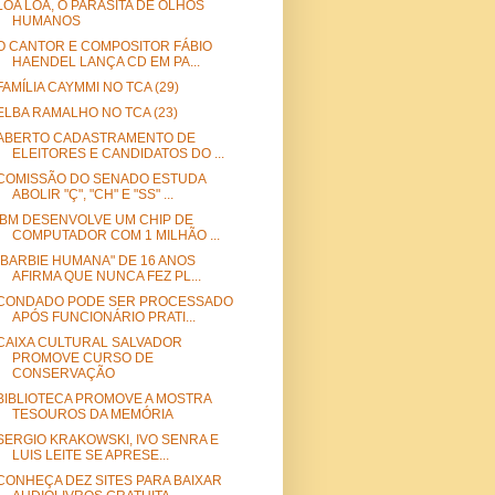
LOA LOA, O PARASITA DE OLHOS
HUMANOS
O CANTOR E COMPOSITOR FÁBIO
HAENDEL LANÇA CD EM PA...
FAMÍLIA CAYMMI NO TCA (29)
ELBA RAMALHO NO TCA (23)
ABERTO CADASTRAMENTO DE
ELEITORES E CANDIDATOS DO ...
COMISSÃO DO SENADO ESTUDA
ABOLIR "Ç", "CH" E "SS" ...
IBM DESENVOLVE UM CHIP DE
COMPUTADOR COM 1 MILHÃO ...
"BARBIE HUMANA" DE 16 ANOS
AFIRMA QUE NUNCA FEZ PL...
CONDADO PODE SER PROCESSADO
APÓS FUNCIONÁRIO PRATI...
CAIXA CULTURAL SALVADOR
PROMOVE CURSO DE
CONSERVAÇÃO
BIBLIOTECA PROMOVE A MOSTRA
TESOUROS DA MEMÓRIA
SERGIO KRAKOWSKI, IVO SENRA E
LUIS LEITE SE APRESE...
CONHEÇA DEZ SITES PARA BAIXAR