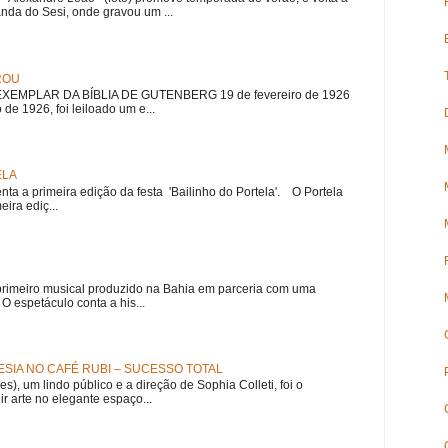
nda do Sesi, onde gravou um ...
ROU
EMPLAR DA BÍBLIA DE GUTENBERG 19 de fevereiro de 1926
 de 1926, foi leiloado um e...
ELA
nta a primeira edição da festa 'Bailinho do Portela'. O Portela
ira ediç...
meiro musical produzido na Bahia em parceria com uma
 espetáculo conta a his...
SIA NO CAFÉ RUBI – SUCESSO TOTAL
es), um lindo público e a direção de Sophia Colleti, foi o
ir arte no elegante espaço...