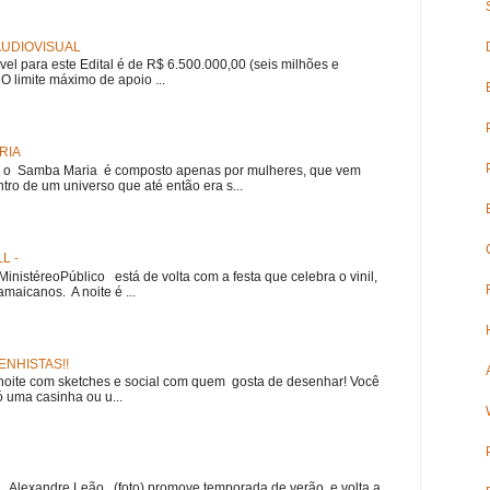
 AUDIOVISUAL
ível para este Edital é de R$ 6.500.000,00 (seis milhões e
 O limite máximo de apoio ...
RIA
e, o Samba Maria é composto apenas por mulheres, que vem
ro de um universo que até então era s...
L -
nistéreoPúblico está de volta com a festa que celebra o vinil,
amaicanos. A noite é ...
NHISTAS!!
noite com sketches e social com quem gosta de desenhar! Você
 uma casinha ou u...
r Alexandre Leão (foto) promove temporada de verão, e volta a