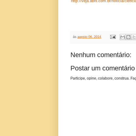
http://veja.abril.com.br/noticia/cien
às
agosto 06, 2014
Nenhum comentário:
Postar um comentário
Participe, opine, colabore, construa. Fa