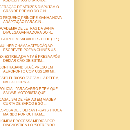
AUDIOLIVROS GRATUITA...
GERAÇÃO DE ATRIZES DISPUTAM O
GRANDE PRÊMIO DO CIN...
'O PEQUENO PRÍNCIPE' GANHA NOVA
ADAPTAÇÃO PARA CIN...
ACADEMIA DE LETRAS DA BAHIA
DIVULGA GANHADORA DO P...
TEATRO EM SALVADOR - HOJE ( 17 )
MULHER CHAMA A ATENÇÃO AO
ESCREVER POEMA CHINÊS US...
EX-ESTRELA DA MTV É PRESA APÓS
DEIXAR CÃO DE ESTIM...
CONTRABANDISTA É PRESO EM
AEROPORTO COM US$ 100 MI...
GATO FURIOSO FAZ FAMÍLIA REFÉM,
NA CALIFÓRNIA
POLICIAL PARA CARRO E TEM QUE
SALVAR MOTORISTA QUE...
CASAL SAI DE FÉRIAS EM VIAGEM
CURTA DE BARCO E SÓ ...
ESPOSA DE LÍDER ANTI-GAYS TROCA
MARIDO POR OUTRA M...
HOMEM PROCESSA MÉDICA POR
DIAGNOSTICÁ-LO “SOFRENDO...