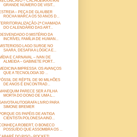
RECÔNCAVO – CACHOEIRA ATRAI
GRANDE NÚMERO DE VISIT...
ESTREIA – PEÇA DE GLAUBER
ROCHA MARCA OS 50 ANOS D...
TERRITORIALIZAÇÃO-2ª CHAMADA
DO CALENDÁRIO DAS ART...
DESVENDADO O MISTÉRIO DA
INCRÍVEL FAMÍLIA DE HUMAN...
MISTERIOSO LAGO SURGE NO
SAARA, DESAFIA A LÓGICA E...
MÍDIA E CARNAVAL – IVAN DE
ALMEIDA – GABINETE PORT...
MEDICINA IMPRESSA: OS AVANÇOS
QUE A TECNOLOGIA 3D ...
FÓSSIL DE RÉPTIL DE 90 MILHÕES
DE ANOS É ENCONTRAD...
MANEQUIM PARECE SER A FILHA
MORTA DO DONO DE UMA L...
GAIVOTA AUTOGRAFA LIVRO PARA
SIMONE BREMER
PORQUE OS PAPÉIS DE ANTIGA
CIENTISTA POLONESA AIND...
CONHEÇA ROBERT, O BONECO
POSSUÍDO QUE ASSOMBRA OS ...
CABARÉ DO RISO - POCKET!