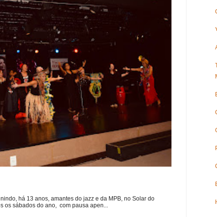
nindo, há 13 anos, amantes do jazz e da MPB, no Solar do
s os sábados do ano, com pausa apen...