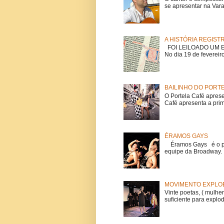
se apresentar na Vara
A HISTÓRIA REGIST
FOI LEILOADO UM EX
No dia 19 de fevereiro
BAILINHO DO PORT
O Portela Café aprese
Café apresenta a prime
ÉRAMOS GAYS
Éramos Gays é o pri
equipe da Broadway. O
MOVIMENTO EXPLOE
Vinte poetas, ( mulher
suficiente para explod