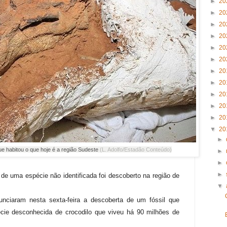
►
20
►
20
►
20
►
20
►
20
►
20
►
20
►
20
►
20
►
20
►
20
▼
20
►
ue habitou o que hoje é a região Sudeste
(L. Adolfo/Estadão Conteúdo)
►
►
►
de uma espécie não identificada foi descoberto na região de
▼
nciaram nesta sexta-feira a descoberta de um fóssil que
cie desconhecida de crocodilo que viveu há 90 milhões de