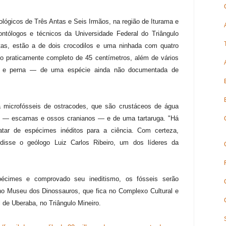
ntológicos de Três Antas e Seis Irmãos, na região de Iturama e
ntólogos e técnicos da Universidade Federal do Triângulo
tas, estão a de dois crocodilos e uma ninhada com quatro
io praticamente completo de 45 centímetros, além de vários
 e perna — de uma espécie ainda não documentada de
a microfósseis de ostracodes, que são crustáceos de água
s — escamas e ossos cranianos — e de uma tartaruga. "Há
atar de espécimes inéditos para a ciência. Com certeza,
, disse o geólogo Luiz Carlos Ribeiro, um dos líderes da
pécimes e comprovado seu ineditismo, os fósseis serão
 no Museu dos Dinossauros, que fica no Complexo Cultural e
al de Uberaba, no Triângulo Mineiro.