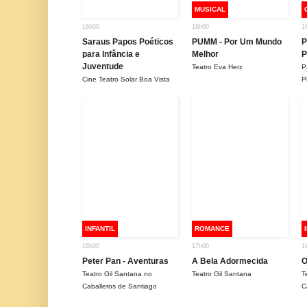
MUSICAL
16h00
16h00
1
Saraus Papos Poéticos
PUMM - Por Um Mundo
P
para Infância e
Melhor
P
Juventude
Teatro Eva Herz
P
Cine Teatro Solar Boa Vista
P
INFANTIL
ROMANCE
16h00
17h00
1
Peter Pan - Aventuras
A Bela Adormecida
O
Teatro Gil Santana no
Teatro Gil Santana
T
Caballeros de Santiago
C