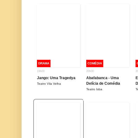
DRAMA
COMÉDIA
19h00
20h00
2
Jango: Uma Tragedya
Abafabanca - Uma
E
Delícia de Comédia
D
Teatro Vila Velha
Teatro Isba
T