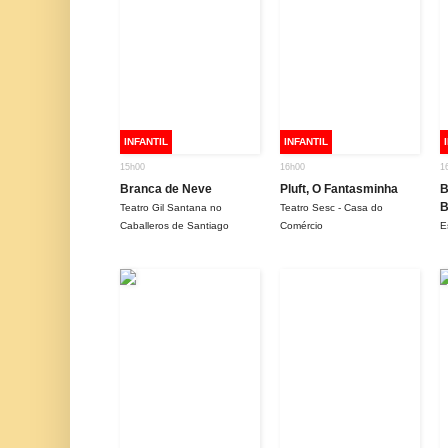
INFANTIL
INFANTIL
15h00
16h00
1
Branca de Neve
Pluft, O Fantasminha
B
B
Teatro Gil Santana no
Teatro Sesc - Casa do
Caballeros de Santiago
Comércio
E