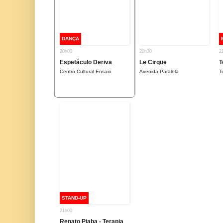
DANÇA
20h00
20h30
2
Espetáculo Deriva
Le Cirque
T
Centro Cultural Ensaio
Avenida Paralela
T
STAND-UP
21h00
Renato Piaba - Terapia