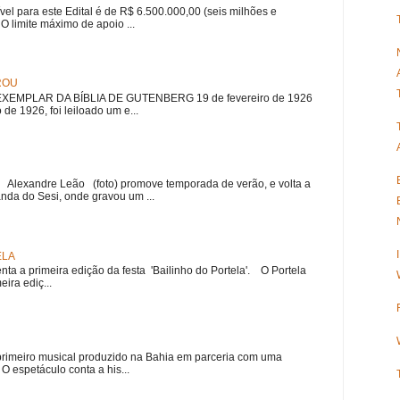
ível para este Edital é de R$ 6.500.000,00 (seis milhões e
 O limite máximo de apoio ...
ROU
EMPLAR DA BÍBLIA DE GUTENBERG 19 de fevereiro de 1926
 de 1926, foi leiloado um e...
r Alexandre Leão (foto) promove temporada de verão, e volta a
nda do Sesi, onde gravou um ...
ELA
nta a primeira edição da festa 'Bailinho do Portela'. O Portela
ira ediç...
meiro musical produzido na Bahia em parceria com uma
 espetáculo conta a his...