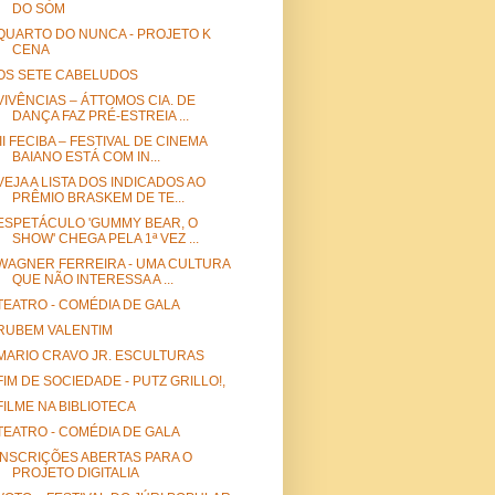
DO SOM
QUARTO DO NUNCA - PROJETO K
CENA
OS SETE CABELUDOS
VIVÊNCIAS – ÁTTOMOS CIA. DE
DANÇA FAZ PRÉ-ESTREIA ...
III FECIBA – FESTIVAL DE CINEMA
BAIANO ESTÁ COM IN...
VEJA A LISTA DOS INDICADOS AO
PRÊMIO BRASKEM DE TE...
ESPETÁCULO 'GUMMY BEAR, O
SHOW' CHEGA PELA 1ª VEZ ...
WAGNER FERREIRA - UMA CULTURA
QUE NÃO INTERESSA A ...
TEATRO - COMÉDIA DE GALA
RUBEM VALENTIM
MARIO CRAVO JR. ESCULTURAS
FIM DE SOCIEDADE - PUTZ GRILLO!,
FILME NA BIBLIOTECA
TEATRO - COMÉDIA DE GALA
INSCRIÇÕES ABERTAS PARA O
PROJETO DIGITALIA