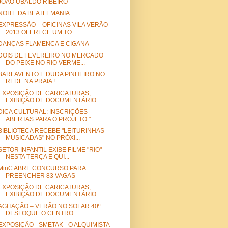
JOÃO UBALDO RIBEIRO
NOITE DA BEATLEMANIA
EXPRESSÃO – OFICINAS VILA VERÃO
2013 OFERECE UM TO...
DANÇAS FLAMENCA E CIGANA
DOIS DE FEVEREIRO NO MERCADO
DO PEIXE NO RIO VERME...
BARLAVENTO E DUDA PINHEIRO NO
REDE NA PRAIA !
EXPOSIÇÃO DE CARICATURAS,
EXIBIÇÃO DE DOCUMENTÁRIO...
DICA CULTURAL: INSCRIÇÕES
ABERTAS PARA O PROJETO "...
BIBLIOTECA RECEBE "LEITURINHAS
MUSICADAS" NO PRÓXI...
SETOR INFANTIL EXIBE FILME "RIO"
NESTA TERÇA E QUI...
MinC ABRE CONCURSO PARA
PREENCHER 83 VAGAS
EXPOSIÇÃO DE CARICATURAS,
EXIBIÇÃO DE DOCUMENTÁRIO...
AGITAÇÃO – VERÃO NO SOLAR 40º:
DESLOQUE O CENTRO
EXPOSIÇÃO - SMETAK - O ALQUIMISTA