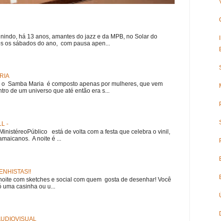
nindo, há 13 anos, amantes do jazz e da MPB, no Solar do
s os sábados do ano, com pausa apen...
RIA
e, o Samba Maria é composto apenas por mulheres, que vem
ro de um universo que até então era s...
L -
nistéreoPúblico está de volta com a festa que celebra o vinil,
amaicanos. A noite é ...
NHISTAS!!
noite com sketches e social com quem gosta de desenhar! Você
 uma casinha ou u...
 AUDIOVISUAL