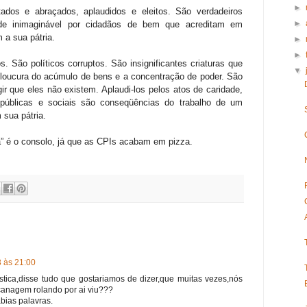
►
os e abraçados, aplaudidos e eleitos. São verdadeiros
►
ade inimaginável por cidadãos de bem que acreditam em
a sua pátria.
►
►
 São políticos corruptos. São insignificantes criaturas que
▼
oucura do acúmulo de bens e a concentração de poder. São
r que eles não existem. Aplaudi-los pelos atos de caridade,
públicas e sociais são conseqüências do trabalho de um
 sua pátria.
a” é o consolo, já que as CPIs acabam em pizza.
3 às 21:00
stica,disse tudo que gostariamos de dizer,que muitas vezes,nós
canagem rolando por ai viu???
bias palavras.