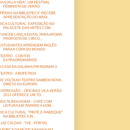
“VULVA LA VIDA”, UM FESTIVAL
FEMINISTA DE VERÃO.
"FÉRIAS NA BIBLIOTECA" RECEBE
APRESENTAÇÃO DO MÁGI...
DICA CULTURAL: EXPOSIÇÃO NO
PALACETE DAS ARTES COM...
FUNCEB LANÇA EDITAL PARA APOIAR
PROPOSTA DE CIRCO,...
ESTUDANTES APRENDEM INGLÊS
PARA A COPA DO MUNDO
TEATRO - CONTOS
EXTRAORDINÁRIOS
A CASA DA GALINHA PINTADINHA 3
TEATRO - A BOFETADA
DE VOLTA AO TEATRO GAMBOA NOVA,
DIRETO DA EUROPA.
EXPRESSÃO – OFICINAS VILA VERÃO
2013 OFERECE UM TO...
MULTILINGUAGEM – CAFÉ COM
LEITURA EM ITAPARICA HOM...
DICA CULTURAL: "PINTE E RABISQUE"
NA BIBLIOTECA IN...
LUIZ CALDAS - TVE - PORTAL
A FORÇA DA MÚSICA BAIANA NO