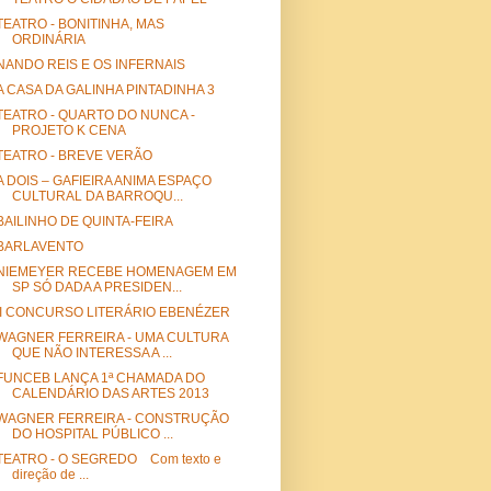
TEATRO - BONITINHA, MAS
ORDINÁRIA
NANDO REIS E OS INFERNAIS
A CASA DA GALINHA PINTADINHA 3
TEATRO - QUARTO DO NUNCA -
PROJETO K CENA
TEATRO - BREVE VERÃO
A DOIS – GAFIEIRA ANIMA ESPAÇO
CULTURAL DA BARROQU...
BAILINHO DE QUINTA-FEIRA
BARLAVENTO
NIEMEYER RECEBE HOMENAGEM EM
SP SÓ DADA A PRESIDEN...
II CONCURSO LITERÁRIO EBENÉZER
WAGNER FERREIRA - UMA CULTURA
QUE NÃO INTERESSA A ...
FUNCEB LANÇA 1ª CHAMADA DO
CALENDÁRIO DAS ARTES 2013
WAGNER FERREIRA - CONSTRUÇÃO
DO HOSPITAL PÚBLICO ...
TEATRO - O SEGREDO Com texto e
direção de ...