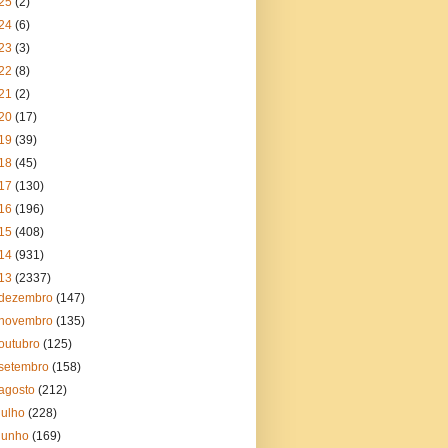
25
(2)
24
(6)
23
(3)
22
(8)
21
(2)
20
(17)
19
(39)
18
(45)
17
(130)
16
(196)
15
(408)
14
(931)
13
(2337)
dezembro
(147)
novembro
(135)
outubro
(125)
setembro
(158)
agosto
(212)
julho
(228)
junho
(169)