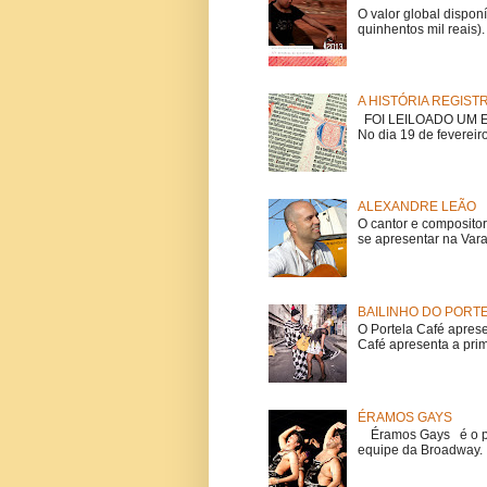
O valor global dispon
quinhentos mil reais).
A HISTÓRIA REGIST
FOI LEILOADO UM EX
No dia 19 de fevereiro
ALEXANDRE LEÃO
O cantor e composito
se apresentar na Vara
BAILINHO DO PORT
O Portela Café aprese
Café apresenta a prime
ÉRAMOS GAYS
Éramos Gays é o pri
equipe da Broadway. O