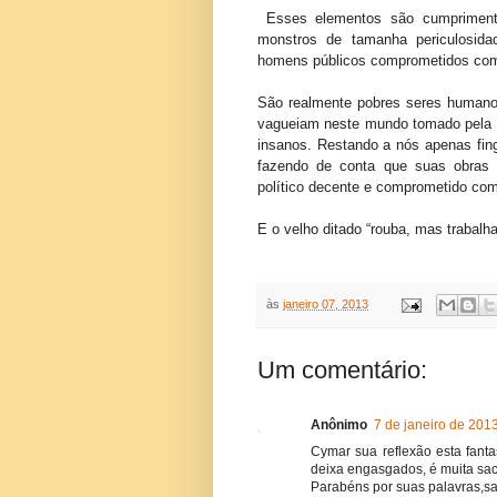
Esses elementos são cumprimentad
monstros de tamanha periculosid
homens públicos comprometidos com 
São realmente pobres seres humanos.
vagueiam neste mundo tomado pela l
insanos. Restando a nós apenas fingi
fazendo de conta que suas obras 
político decente e comprometido com
E o velho ditado “rouba, mas trabalh
às
janeiro 07, 2013
Um comentário:
Anônimo
7 de janeiro de 201
Cymar sua reflexão esta fanta
deixa engasgados, é muita sa
Parabéns por suas palavras,sa