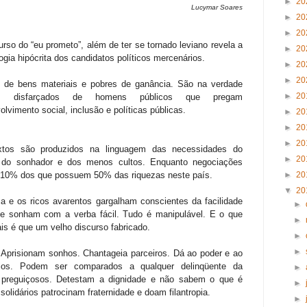
►
20
Lucymar Soares
►
20
►
20
urso do “eu prometo”, além de ter se tornado leviano revela a
►
20
gia hipócrita dos candidatos políticos mercenários.
►
20
►
20
 de bens materiais e pobres de ganância. São na verdade
►
20
es disfarçados de homens públicos que pregam
lvimento social, inclusão e políticas públicas.
►
20
►
20
►
20
xtos são produzidos na linguagem das necessidades do
►
20
 do sonhador e dos menos cultos. Enquanto negociações
10% dos que possuem 50% das riquezas neste país.
►
20
▼
20
a e os ricos avarentos gargalham conscientes da facilidade
►
ue sonham com a verba fácil. Tudo é manipulável. E o que
►
s é que um velho discurso fabricado.
►
►
 Aprisionam sonhos. Chantageia parceiros. Dá ao poder e ao
meios. Podem ser comparados a qualquer delinqüente da
►
 preguiçosos. Detestam a dignidade e não sabem o que é
►
olidários patrocinam fraternidade e doam filantropia.
►