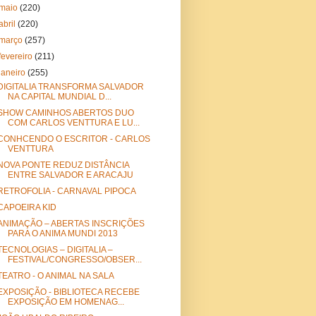
maio
(220)
abril
(220)
março
(257)
fevereiro
(211)
janeiro
(255)
DIGITALIA TRANSFORMA SALVADOR
NA CAPITAL MUNDIAL D...
SHOW CAMINHOS ABERTOS DUO
COM CARLOS VENTTURA E LU...
CONHCENDO O ESCRITOR - CARLOS
VENTTURA
NOVA PONTE REDUZ DISTÂNCIA
ENTRE SALVADOR E ARACAJU
RETROFOLIA - CARNAVAL PIPOCA
CAPOEIRA KID
ANIMAÇÃO – ABERTAS INSCRIÇÕES
PARA O ANIMA MUNDI 2013
TECNOLOGIAS – DIGITALIA –
FESTIVAL/CONGRESSO/OBSER...
TEATRO - O ANIMAL NA SALA
EXPOSIÇÃO - BIBLIOTECA RECEBE
EXPOSIÇÃO EM HOMENAG...