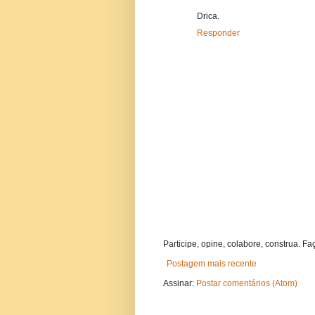
Drica.
Responder
Participe, opine, colabore, construa. Fa
Postagem mais recente
Assinar:
Postar comentários (Atom)