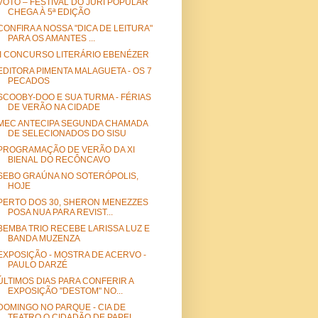
VOTO – FESTIVAL DO JÚRI POPULAR
CHEGA À 5ª EDIÇÃO
CONFIRA A NOSSA "DICA DE LEITURA"
PARA OS AMANTES ...
II CONCURSO LITERÁRIO EBENÉZER
EDITORA PIMENTA MALAGUETA - OS 7
PECADOS
SCOOBY-DOO E SUA TURMA - FÉRIAS
DE VERÃO NA CIDADE
MEC ANTECIPA SEGUNDA CHAMADA
DE SELECIONADOS DO SISU
PROGRAMAÇÃO DE VERÃO DA XI
BIENAL DO RECÔNCAVO
SEBO GRAÚNA NO SOTERÓPOLIS,
HOJE
PERTO DOS 30, SHERON MENEZZES
POSA NUA PARA REVIST...
BEMBA TRIO RECEBE LARISSA LUZ E
BANDA MUZENZA
EXPOSIÇÃO - MOSTRA DE ACERVO -
PAULO DARZÉ
ÚLTIMOS DIAS PARA CONFERIR A
EXPOSIÇÃO "DESTOM" NO...
DOMINGO NO PARQUE - CIA DE
TEATRO O CIDADÃO DE PAPEL