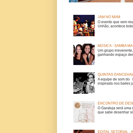
JAM NO MAM
O evento que vem reu
Unhão, acontece todo
MÚSICA - SAMBA MA
Um grupo irreverent
ganhando espaço dent
QUINTAS DANCEHAL
A equipe de som do Mi
inspirada nos bailes j
ENCONTRO DE DESE
O Garatuja será uma 
que sabe desenhar só
EDITAL SETORIAL -