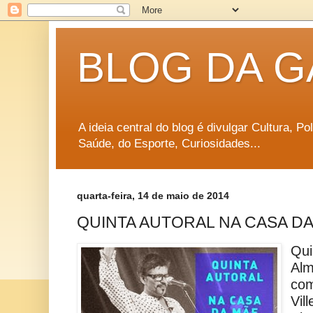
BLOG DA G
A ideia central do blog é divulgar Cultura, P
Saúde, do Esporte, Curiosidades...
quarta-feira, 14 de maio de 2014
QUINTA AUTORAL NA CASA D
Qui
Alm
com
Vil