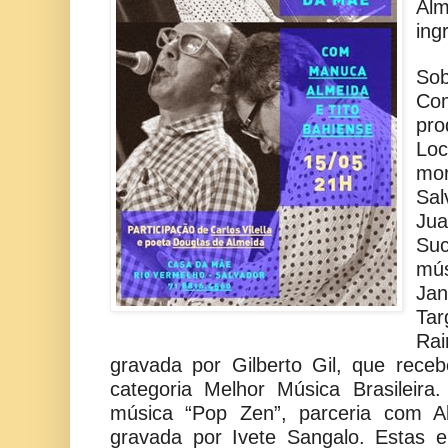
Al
ing
So
Co
pro
Loc
mo
Sa
Ju
Su
mú
Jan
T
Ra
gravada por Gilberto Gil, que rec
categoria Melhor Música Brasileir
música “Pop Zen”, parceria com A
gravada por Ivete Sangalo. Estas 