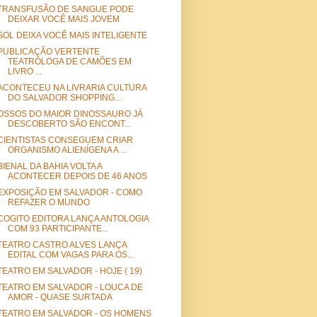
TRANSFUSÃO DE SANGUE PODE
DEIXAR VOCÊ MAIS JOVEM
SOL DEIXA VOCÊ MAIS INTELIGENTE
PUBLICAÇÃO VERTENTE
TEATRÓLOGA DE CAMÕES EM
LIVRO ...
ACONTECEU NA LIVRARIA CULTURA
DO SALVADOR SHOPPING...
OSSOS DO MAIOR DINOSSAURO JÁ
DESCOBERTO SÃO ENCONT...
CIENTISTAS CONSEGUEM CRIAR
ORGANISMO ALIENÍGENA A ...
BIENAL DA BAHIA VOLTA A
ACONTECER DEPOIS DE 46 ANOS
EXPOSIÇÃO EM SALVADOR - COMO
REFAZER O MUNDO
COGITO EDITORA LANÇA ANTOLOGIA
COM 93 PARTICIPANTE...
TEATRO CASTRO ALVES LANÇA
EDITAL COM VAGAS PARA OS...
TEATRO EM SALVADOR - HOJE ( 19)
TEATRO EM SALVADOR - LOUCA DE
AMOR - QUASE SURTADA
TEATRO EM SALVADOR - OS HOMENS