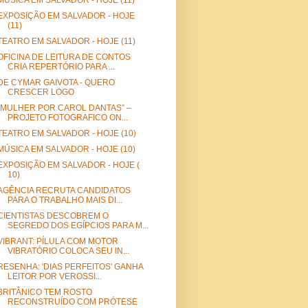
MÚSICA EM SALVADOR - HOJE (11)
EXPOSIÇÃO EM SALVADOR - HOJE
(11)
TEATRO EM SALVADOR - HOJE (11)
OFICINA DE LEITURA DE CONTOS
CRIA REPERTÓRIO PARA ...
DE CYMAR GAIVOTA - QUERO
CRESCER LOGO
“MULHER POR CAROL DANTAS” –
PROJETO FOTOGRAFICO ON...
TEATRO EM SALVADOR - HOJE (10)
MÚSICA EM SALVADOR - HOJE (10)
EXPOSIÇÃO EM SALVADOR - HOJE (
10)
AGÊNCIA RECRUTA CANDIDATOS
PARA O TRABALHO MAIS DI...
CIENTISTAS DESCOBREM O
SEGREDO DOS EGÍPCIOS PARA M...
VIBRANT: PÍLULA COM MOTOR
VIBRATÓRIO COLOCA SEU IN...
RESENHA: 'DIAS PERFEITOS' GANHA
LEITOR POR VEROSSI...
BRITÂNICO TEM ROSTO
RECONSTRUÍDO COM PRÓTESE