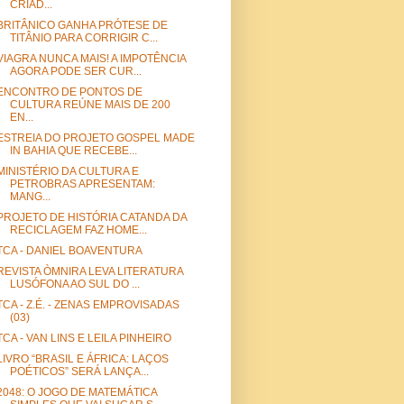
CRIAD...
BRITÂNICO GANHA PRÓTESE DE
TITÂNIO PARA CORRIGIR C...
VIAGRA NUNCA MAIS! A IMPOTÊNCIA
AGORA PODE SER CUR...
ENCONTRO DE PONTOS DE
CULTURA REÚNE MAIS DE 200
EN...
ESTREIA DO PROJETO GOSPEL MADE
IN BAHIA QUE RECEBE...
MINISTÉRIO DA CULTURA E
PETROBRAS APRESENTAM:
MANG...
PROJETO DE HISTÓRIA CATANDA DA
RECICLAGEM FAZ HOME...
TCA - DANIEL BOAVENTURA
REVISTA ÒMNIRA LEVA LITERATURA
LUSÓFONA AO SUL DO ...
TCA - Z.É. - ZENAS EMPROVISADAS
(03)
TCA - VAN LINS E LEILA PINHEIRO
LIVRO “BRASIL E ÁFRICA: LAÇOS
POÉTICOS” SERÁ LANÇA...
2048: O JOGO DE MATEMÁTICA