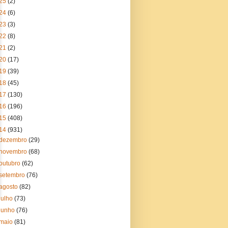
25
(2)
24
(6)
23
(3)
22
(8)
21
(2)
20
(17)
19
(39)
18
(45)
17
(130)
16
(196)
15
(408)
14
(931)
dezembro
(29)
novembro
(68)
outubro
(62)
setembro
(76)
agosto
(82)
julho
(73)
junho
(76)
maio
(81)