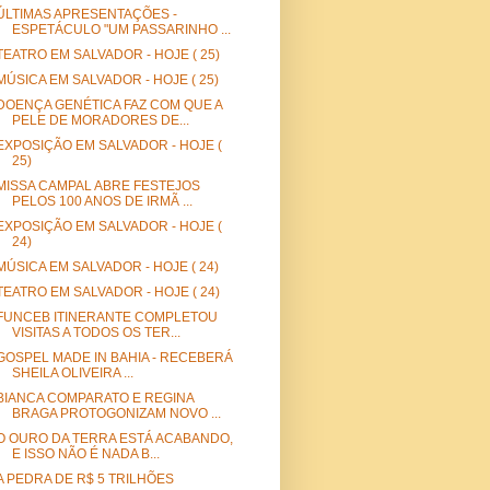
ÚLTIMAS APRESENTAÇÕES -
ESPETÁCULO "UM PASSARINHO ...
TEATRO EM SALVADOR - HOJE ( 25)
MÚSICA EM SALVADOR - HOJE ( 25)
DOENÇA GENÉTICA FAZ COM QUE A
PELE DE MORADORES DE...
EXPOSIÇÃO EM SALVADOR - HOJE (
25)
MISSA CAMPAL ABRE FESTEJOS
PELOS 100 ANOS DE IRMÃ ...
EXPOSIÇÃO EM SALVADOR - HOJE (
24)
MÚSICA EM SALVADOR - HOJE ( 24)
TEATRO EM SALVADOR - HOJE ( 24)
FUNCEB ITINERANTE COMPLETOU
VISITAS A TODOS OS TER...
GOSPEL MADE IN BAHIA - RECEBERÁ
SHEILA OLIVEIRA ...
BIANCA COMPARATO E REGINA
BRAGA PROTOGONIZAM NOVO ...
O OURO DA TERRA ESTÁ ACABANDO,
E ISSO NÃO É NADA B...
A PEDRA DE R$ 5 TRILHÕES