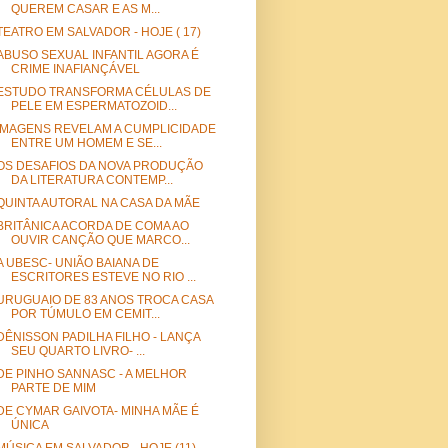
QUEREM CASAR E AS M...
TEATRO EM SALVADOR - HOJE ( 17)
ABUSO SEXUAL INFANTIL AGORA É
CRIME INAFIANÇÁVEL
ESTUDO TRANSFORMA CÉLULAS DE
PELE EM ESPERMATOZOID...
IMAGENS REVELAM A CUMPLICIDADE
ENTRE UM HOMEM E SE...
OS DESAFIOS DA NOVA PRODUÇÃO
DA LITERATURA CONTEMP...
QUINTA AUTORAL NA CASA DA MÃE
BRITÂNICA ACORDA DE COMA AO
OUVIR CANÇÃO QUE MARCO...
A UBESC- UNIÃO BAIANA DE
ESCRITORES ESTEVE NO RIO ...
URUGUAIO DE 83 ANOS TROCA CASA
POR TÚMULO EM CEMIT...
DÊNISSON PADILHA FILHO - LANÇA
SEU QUARTO LIVRO- ...
DE PINHO SANNASC - A MELHOR
PARTE DE MIM
DE CYMAR GAIVOTA- MINHA MÃE É
ÚNICA