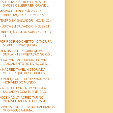
O ARTISTA PLÁSTICO ERNESTO
SIMÕES CELEBRA EM GRAND...
ANVISA ADIA DECISÃO SOBRE
IMPORTAÇÃO DE REMÉDIO À ...
TEATRO EM SALVADOR - HOJE ( 31)
MÚSICA EM SALVADOR - HOJE ( 31)
EXPOSIÇÃO EM SALVADOR - HOJE (
31)
POR RODRIGO CHETTO - DITADURA
ACABOU ? PRA QUEM ?
CIENTISTAS DESCOBREM UMA
DUPLA INTERPRETAÇÃO NO CÓ...
CEPA COMEMORA 63 ANOS COM
LANÇAMENTO DO LIVRO OS D...
A INACREDITÁVEL HISTÓRIA DA
MULHER QUE DESCOBRIU S...
CONHEÇA OS 13 SHOPPINGS MAIS
INCRÍVEIS DO MUNDO
MINEIRO AFFONSINHO CHEGA A
SALVADOR COM TURNÊ “ZAG...
VOCÊ NÃO VAI ACREDITAR NO
INCRÍVEL TALENTO DESTA M...
GAIVOTA NA RESERVA DE SAPIRANGA
/ RIO POJUCA -MATA...