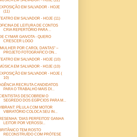
MÚSICA EM SALVADOR - HOJE (11)
EXPOSIÇÃO EM SALVADOR - HOJE
(11)
TEATRO EM SALVADOR - HOJE (11)
OFICINA DE LEITURA DE CONTOS
CRIA REPERTÓRIO PARA ...
DE CYMAR GAIVOTA - QUERO
CRESCER LOGO
“MULHER POR CAROL DANTAS” –
PROJETO FOTOGRAFICO ON...
TEATRO EM SALVADOR - HOJE (10)
MÚSICA EM SALVADOR - HOJE (10)
EXPOSIÇÃO EM SALVADOR - HOJE (
10)
AGÊNCIA RECRUTA CANDIDATOS
PARA O TRABALHO MAIS DI...
CIENTISTAS DESCOBREM O
SEGREDO DOS EGÍPCIOS PARA M...
VIBRANT: PÍLULA COM MOTOR
VIBRATÓRIO COLOCA SEU IN...
RESENHA: 'DIAS PERFEITOS' GANHA
LEITOR POR VEROSSI...
BRITÂNICO TEM ROSTO
RECONSTRUÍDO COM PRÓTESE