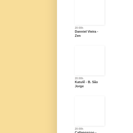
20:00h
Danniel Vieira -
Zen
20:00h
Katulê - B. São
Jorge
20:00h
Callangazoo -