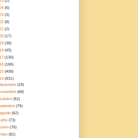
25
(2)
24
(6)
23
(3)
22
(8)
21
(2)
20
(17)
19
(39)
18
(45)
17
(130)
16
(196)
15
(408)
14
(931)
dezembro
(29)
novembro
(68)
outubro
(62)
setembro
(76)
agosto
(82)
julho
(73)
junho
(76)
maio
(81)