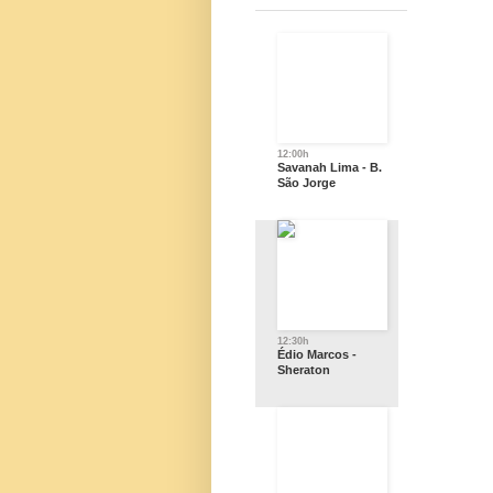
12:00h
Savanah Lima - B.
São Jorge
12:30h
Édio Marcos -
Sheraton