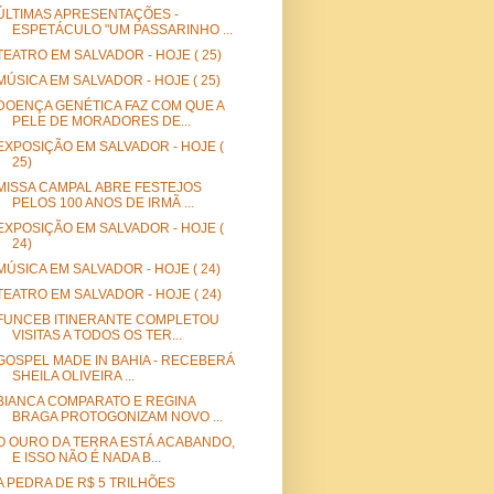
ÚLTIMAS APRESENTAÇÕES -
ESPETÁCULO "UM PASSARINHO ...
TEATRO EM SALVADOR - HOJE ( 25)
MÚSICA EM SALVADOR - HOJE ( 25)
DOENÇA GENÉTICA FAZ COM QUE A
PELE DE MORADORES DE...
EXPOSIÇÃO EM SALVADOR - HOJE (
25)
MISSA CAMPAL ABRE FESTEJOS
PELOS 100 ANOS DE IRMÃ ...
EXPOSIÇÃO EM SALVADOR - HOJE (
24)
MÚSICA EM SALVADOR - HOJE ( 24)
TEATRO EM SALVADOR - HOJE ( 24)
FUNCEB ITINERANTE COMPLETOU
VISITAS A TODOS OS TER...
GOSPEL MADE IN BAHIA - RECEBERÁ
SHEILA OLIVEIRA ...
BIANCA COMPARATO E REGINA
BRAGA PROTOGONIZAM NOVO ...
O OURO DA TERRA ESTÁ ACABANDO,
E ISSO NÃO É NADA B...
A PEDRA DE R$ 5 TRILHÕES