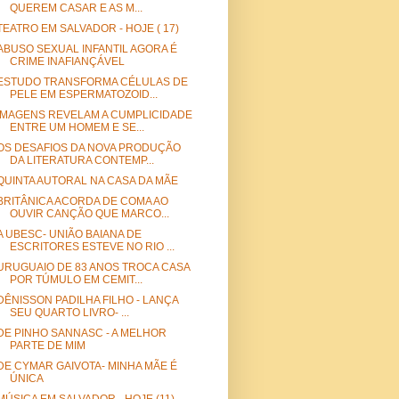
QUEREM CASAR E AS M...
TEATRO EM SALVADOR - HOJE ( 17)
ABUSO SEXUAL INFANTIL AGORA É
CRIME INAFIANÇÁVEL
ESTUDO TRANSFORMA CÉLULAS DE
PELE EM ESPERMATOZOID...
IMAGENS REVELAM A CUMPLICIDADE
ENTRE UM HOMEM E SE...
OS DESAFIOS DA NOVA PRODUÇÃO
DA LITERATURA CONTEMP...
QUINTA AUTORAL NA CASA DA MÃE
BRITÂNICA ACORDA DE COMA AO
OUVIR CANÇÃO QUE MARCO...
A UBESC- UNIÃO BAIANA DE
ESCRITORES ESTEVE NO RIO ...
URUGUAIO DE 83 ANOS TROCA CASA
POR TÚMULO EM CEMIT...
DÊNISSON PADILHA FILHO - LANÇA
SEU QUARTO LIVRO- ...
DE PINHO SANNASC - A MELHOR
PARTE DE MIM
DE CYMAR GAIVOTA- MINHA MÃE É
ÚNICA