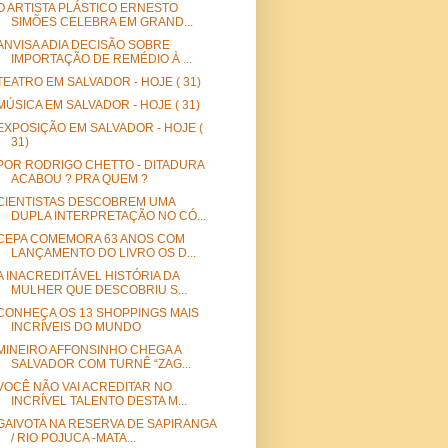
O ARTISTA PLÁSTICO ERNESTO
SIMÕES CELEBRA EM GRAND...
ANVISA ADIA DECISÃO SOBRE
IMPORTAÇÃO DE REMÉDIO À ...
TEATRO EM SALVADOR - HOJE ( 31)
MÚSICA EM SALVADOR - HOJE ( 31)
EXPOSIÇÃO EM SALVADOR - HOJE (
31)
POR RODRIGO CHETTO - DITADURA
ACABOU ? PRA QUEM ?
CIENTISTAS DESCOBREM UMA
DUPLA INTERPRETAÇÃO NO CÓ...
CEPA COMEMORA 63 ANOS COM
LANÇAMENTO DO LIVRO OS D...
A INACREDITÁVEL HISTÓRIA DA
MULHER QUE DESCOBRIU S...
CONHEÇA OS 13 SHOPPINGS MAIS
INCRÍVEIS DO MUNDO
MINEIRO AFFONSINHO CHEGA A
SALVADOR COM TURNÊ “ZAG...
VOCÊ NÃO VAI ACREDITAR NO
INCRÍVEL TALENTO DESTA M...
GAIVOTA NA RESERVA DE SAPIRANGA
/ RIO POJUCA -MATA...