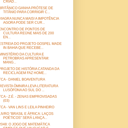
CRIAD...
BRITÂNICO GANHA PRÓTESE DE
TITÂNIO PARA CORRIGIR C...
VIAGRA NUNCA MAIS! A IMPOTÊNCIA
AGORA PODE SER CUR...
ENCONTRO DE PONTOS DE
CULTURA REÚNE MAIS DE 200
EN...
ESTREIA DO PROJETO GOSPEL MADE
IN BAHIA QUE RECEBE...
MINISTÉRIO DA CULTURA E
PETROBRAS APRESENTAM:
MANG...
PROJETO DE HISTÓRIA CATANDA DA
RECICLAGEM FAZ HOME...
TCA - DANIEL BOAVENTURA
REVISTA ÒMNIRA LEVA LITERATURA
LUSÓFONA AO SUL DO ...
TCA - Z.É. - ZENAS EMPROVISADAS
(03)
TCA - VAN LINS E LEILA PINHEIRO
LIVRO “BRASIL E ÁFRICA: LAÇOS
POÉTICOS” SERÁ LANÇA...
2048: O JOGO DE MATEMÁTICA