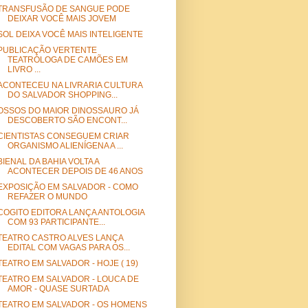
TRANSFUSÃO DE SANGUE PODE
DEIXAR VOCÊ MAIS JOVEM
SOL DEIXA VOCÊ MAIS INTELIGENTE
PUBLICAÇÃO VERTENTE
TEATRÓLOGA DE CAMÕES EM
LIVRO ...
ACONTECEU NA LIVRARIA CULTURA
DO SALVADOR SHOPPING...
OSSOS DO MAIOR DINOSSAURO JÁ
DESCOBERTO SÃO ENCONT...
CIENTISTAS CONSEGUEM CRIAR
ORGANISMO ALIENÍGENA A ...
BIENAL DA BAHIA VOLTA A
ACONTECER DEPOIS DE 46 ANOS
EXPOSIÇÃO EM SALVADOR - COMO
REFAZER O MUNDO
COGITO EDITORA LANÇA ANTOLOGIA
COM 93 PARTICIPANTE...
TEATRO CASTRO ALVES LANÇA
EDITAL COM VAGAS PARA OS...
TEATRO EM SALVADOR - HOJE ( 19)
TEATRO EM SALVADOR - LOUCA DE
AMOR - QUASE SURTADA
TEATRO EM SALVADOR - OS HOMENS