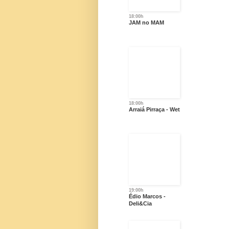
18:00h
JAM no MAM
18:00h
Arraiá Pirraça - Wet
19:00h
Édio Marcos -
Deli&Cia