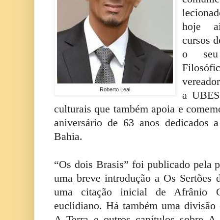
lecion
hoje a
cursos d
o seu
Filos
vereado
Roberto Leal
a UBESC
culturais que também apoia e comem
aniversário de 63 anos dedicados 
Bahia.
“Os dois Brasis” foi publicado pela 
uma breve introdução a Os Sertões 
uma citação inicial de Afrânio C
euclidiano. Há também uma divisão 
A Terra e outros capítulos sobre A