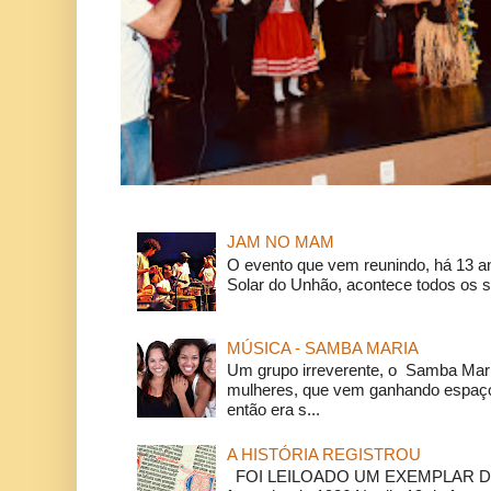
JAM NO MAM
O evento que vem reunindo, há 13 a
Solar do Unhão, acontece todos os 
MÚSICA - SAMBA MARIA
Um grupo irreverente, o Samba Mar
mulheres, que vem ganhando espaço
então era s...
A HISTÓRIA REGISTROU
FOI LEILOADO UM EXEMPLAR DA