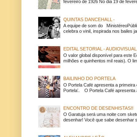
fevereiro de 1926 No dia 19 de feverei
QUINTAS DANCEHALL -
A equipe de som do MinistéreoPúbli
celebra o vinil, inspirada nos bailes j
EDITAL SETORIAL - AUDIOVISUAL
O valor global disponível para este E
milhões e quinhentos mil reais). O li
BAILINHO DO PORTELA
O Portela Café apresenta a primeira 
Portela'. O Portela Café apresenta a
ENCONTRO DE DESENHISTAS!!
O Garatuja será uma noite com ske
desenhar! Você que sabe desenhar s