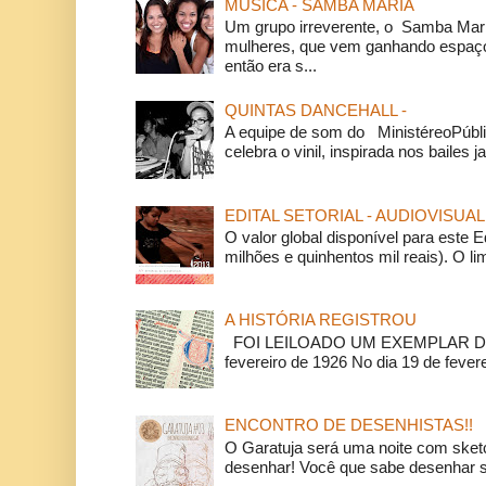
MÚSICA - SAMBA MARIA
Um grupo irreverente, o Samba Mar
mulheres, que vem ganhando espaço
então era s...
QUINTAS DANCEHALL -
A equipe de som do MinistéreoPúbli
celebra o vinil, inspirada nos bailes j
EDITAL SETORIAL - AUDIOVISUAL
O valor global disponível para este E
milhões e quinhentos mil reais). O li
A HISTÓRIA REGISTROU
FOI LEILOADO UM EXEMPLAR DA
fevereiro de 1926 No dia 19 de feverei
ENCONTRO DE DESENHISTAS!!
O Garatuja será uma noite com ske
desenhar! Você que sabe desenhar s