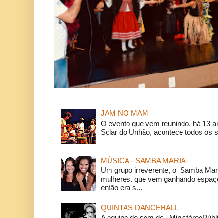
JAM NO MAM
O evento que vem reunindo, há 13 a
Solar do Unhão, acontece todos os 
MÚSICA - SAMBA MARIA
Um grupo irreverente, o Samba Mar
mulheres, que vem ganhando espaço
então era s...
QUINTAS DANCEHALL -
A equipe de som do MinistéreoPúbli