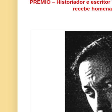
PRÊMIO – Historiador e escritor 
recebe homen