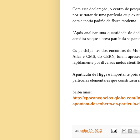
Com esta declaração, o centro de pesqu
por se tratar de uma partícula cuja exi
com a teoria padrão da física moderna.
"Após analisar uma quantidade de dad
acredita-se que a nova partícula se par
Os participantes dos encontros de Mori
Atlas e CMS, do CERN, foram apresent
rapidamente por diversos meios científ
A partícula de Higgs é importante pois s
partículas elementares que constituem a
Saiba mais:
http://epocanegocios.globo.com/In
apontam-descoberta-da-particula-d
às
junho 19, 2013