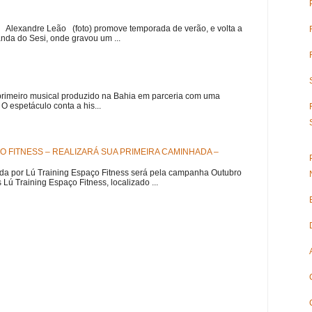
r Alexandre Leão (foto) promove temporada de verão, e volta a
nda do Sesi, onde gravou um ...
meiro musical produzido na Bahia em parceria com uma
 espetáculo conta a his...
O FITNESS – REALIZARÁ SUA PRIMEIRA CAMINHADA –
da por Lú Training Espaço Fitness será pela campanha Outubro
 Training Espaço Fitness, localizado ...