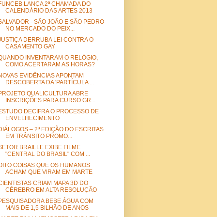
FUNCEB LANÇA 2ª CHAMADA DO
CALENDÁRIO DAS ARTES 2013
SALVADOR - SÃO JOÃO E SÃO PEDRO
NO MERCADO DO PEIX...
JUSTIÇA DERRUBA LEI CONTRA O
CASAMENTO GAY
QUANDO INVENTARAM O RELÓGIO,
COMO ACERTARAM AS HORAS?
NOVAS EVIDÊNCIAS APONTAM
DESCOBERTA DA 'PARTÍCULA ...
PROJETO QUALICULTURA ABRE
INSCRIÇÕES PARA CURSO GR...
ESTUDO DECIFRA O PROCESSO DE
ENVELHECIMENTO
DIÁLOGOS – 2ª EDIÇÃO DO ESCRITAS
EM TRÂNSITO PROMO...
SETOR BRAILLE EXIBE FILME
"CENTRAL DO BRASIL" COM ...
OITO COISAS QUE OS HUMANOS
ACHAM QUE VIRAM EM MARTE
CIENTISTAS CRIAM MAPA 3D DO
CÉREBRO EM ALTA RESOLUÇÃO
PESQUISADORA BEBE ÁGUA COM
MAIS DE 1,5 BILHÃO DE ANOS