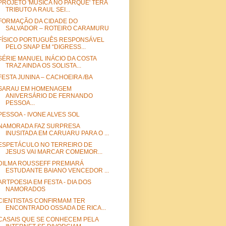
PROJETO 'MÚSICA NO PARQUE' TERÁ
TRIBUTO A RAUL SEI...
FORMAÇÃO DA CIDADE DO
SALVADOR – ROTEIRO CARAMURU
FÍSICO PORTUGUÊS RESPONSÁVEL
PELO SNAP EM “DIGRESS...
SÉRIE MANUEL INÁCIO DA COSTA
TRAZ AINDA OS SOLISTA...
FESTA JUNINA – CACHOEIRA /BA
SARAU EM HOMENAGEM
ANIVERSÁRIO DE FERNANDO
PESSOA...
PESSOA - IVONE ALVES SOL
NAMORADA FAZ SURPRESA
INUSITADA EM CARUARU PARA O ...
ESPETÁCULO NO TERREIRO DE
JESUS VAI MARCAR COMEMOR...
DILMA ROUSSEFF PREMIARÁ
ESTUDANTE BAIANO VENCEDOR ...
ARTPOESIA EM FESTA - DIA DOS
NAMORADOS
CIENTISTAS CONFIRMAM TER
ENCONTRADO OSSADA DE RICA...
CASAIS QUE SE CONHECEM PELA