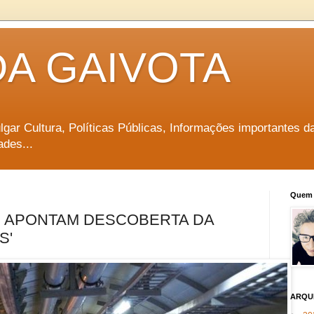
DA GAIVOTA
vulgar Cultura, Políticas Públicas, Informações importantes d
ades...
Quem 
S APONTAM DESCOBERTA DA
S'
ARQU