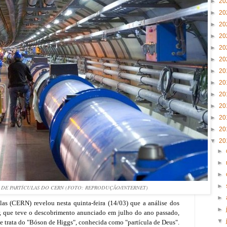
►
20
►
20
►
20
►
20
►
20
►
20
►
20
►
20
►
20
►
20
►
20
►
20
▼
20
►
►
►
►
 DE PARTÍCULAS DO CERN (FOTO: REPRODUÇÃO/INTERNET)
►
las (CERN) revelou nesta quinta-feira (14/03) que a análise dos
►
r, que teve o descobrimento anunciado em julho do ano passado,
▼
e trata do "Bóson de Higgs", conhecida como "partícula de Deus".