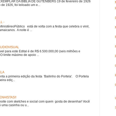
EMPLAR DA BÍBLIA DE GUTENBERG 19 de fevereiro de 1926
 de 1926, foi leiloado um e...
L -
nistéreoPúblico está de volta com a festa que celebra o vinil,
amaicanos. A noite é ...
 AUDIOVISUAL
ível para este Edital é de R$ 6.500.000,00 (seis milhões e
 O limite máximo de apoio ...
ELA
nta a primeira edição da festa 'Bailinho do Portela'. O Portela
ira ediç...
NHISTAS!!
noite com sketches e social com quem gosta de desenhar! Você
 uma casinha ou u...