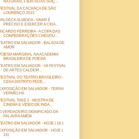
NATURAIS, CIENTISTAS SUÍÇ...
FESTIVAL DA CACHAÇA DE SÃO
LOURENÇO 2013
VALDECK ALMEIDA - VAIAR É
PRECISO E EXERCER A CIDA...
RICARDO FERREIRA - A COPA DAS
CONFEDERAÇÕES CHEGOU...
TEATRO EM SALVADOR - BALADA DE
AMOR
POESIA MARGINAL NA ACADEMIA
BRASILEIRA DE POESIA
TEATRO EM SALVADOR - VII FESTIVAL
DE ARTES CALDEIR...
FESTIVAL DO TEATRO BRASILEIRO -
CENA DISTRITO FEDE...
EXPOSIÇÃO EM SALVADOR - TERRA
VERMELHA
FESTIVAL TAKE 1 - MOSTRA DE
CINEMA E VÍDEO DE INDA...
O VERDADEIRO SIGNIFICADO DA
PALAVRA AMÉM
TEATRO EM SALVADOR - HOJE ( 16 )
EXPOSIÇÃO EM SALVADOR - HOJE (
16)