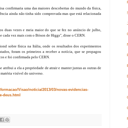
isa confirmaria uma das maiores descobertas do mundo da física,
stência ainda não tinha sido comprovada mas que está relacionada
os duas vezes e meia maior do que se fez no anúncio de julho,
ece cada vez mais com o Bóson de Higgs", disse o CERN.
ond sobre física na Itália, onde os resultados dos experimentos
ados, foram os primeiros a receber a notícia, que se propagou
icos e foi confirmada pelo CERN.
e atribui a ela a propriedade de atrair e manter juntas as outras de
 matéria visível do universo.
formacao/Visao/noticia/2013/03/novas-evidencias-
e-deus.html