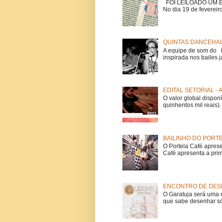
FOI LEILOADO UM EX
No dia 19 de fevereiro
QUINTAS DANCEHAL
A equipe de som do Mi
inspirada nos bailes j
EDITAL SETORIAL -
O valor global dispon
quinhentos mil reais).
BAILINHO DO PORT
O Portela Café aprese
Café apresenta a prime
ENCONTRO DE DESE
O Garatuja será uma 
que sabe desenhar só