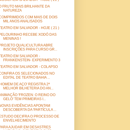
O FRUTO MAIS BRILHANTE DA
NATUREZA
COMPRIMIDOS COM MAIS DE DOIS
MIL ANOS ANALISADOS
TEATRO EM SALVADOR - HOJE ( 21 )
PELOURINHO RECEBE XODÓ DAS
MENINAS !
PROJETO QUALICULTURA ABRE
INSCRIÇÕES PARA CURSO GR...
TEATRO EM SALVADOR -
FRANKENSTEIN- EXPERIMENTO 3
TEATRO EM SALVADOR - COLAPSO
CONFIRA OS SELECIONADOS NO
EDITAL DE TEATRO BAHIA ...
'HOMEM DE AÇO' REGISTRA 2ª
MELHOR BILHETERIA DO AN...
ANIMAÇÃO 'FROZEN: O REINO DO
GELO' TEM PRIMEIRAS I...
NOVAS EVIDÊNCIAS APONTAM
DESCOBERTA DA 'PARTÍCULA ...
ESTUDO DECIFRA O PROCESSO DE
ENVELHECIMENTO
PARA AJUDAR EM DESASTRES