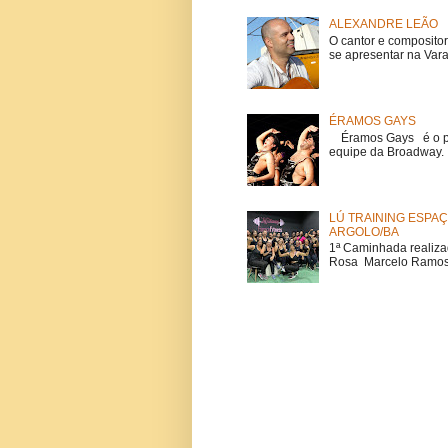
ALEXANDRE LEÃO
O cantor e composito
se apresentar na Vara
ÉRAMOS GAYS
Éramos Gays é o pri
equipe da Broadway. O
LÚ TRAINING ESPAÇ
ARGOLO/BA
1ª Caminhada realiza
Rosa Marcelo Ramos Lú