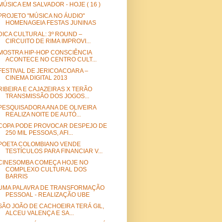
MÚSICA EM SALVADOR - HOJE ( 16 )
PROJETO "MÚSICA NO ÁUDIO"
HOMENAGEIA FESTAS JUNINAS
DICA CULTURAL: 3º ROUND –
CIRCUITO DE RIMA IMPROVI...
MOSTRA HIP-HOP CONSCIÊNCIA
ACONTECE NO CENTRO CULT...
FESTIVAL DE JERICOACOARA –
CINEMA DIGITAL 2013
RIBEIRA E CAJAZEIRAS X TERÃO
TRANSMISSÃO DOS JOGOS...
PESQUISADORA ANA DE OLIVEIRA
REALIZA NOITE DE AUTÓ...
COPA PODE PROVOCAR DESPEJO DE
250 MIL PESSOAS, AFI...
POETA COLOMBIANO VENDE
TESTÍCULOS PARA FINANCIAR V...
CINESOMBA COMEÇA HOJE NO
COMPLEXO CULTURAL DOS
BARRIS
UMA PALAVRA DE TRANSFORMAÇÃO
PESSOAL - REALIZAÇÃO UBE
SÃO JOÃO DE CACHOEIRA TERÁ GIL,
ALCEU VALENÇA E SA...