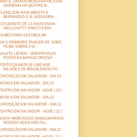
MARTE TINHA ATMOSFERA RICA EM
OXIGÊNIO HÁ QUATRO B...
ELENILSON NASCIMENTO E
BERNARDO G. B. NOGUEIRA - ...
ESTUDANTE DE 13 ANOS ENVIA
HELLO KITTY PARA O ESPA...
FILMES PARA VESTIBULAR
SAI O PRIMEIRO TRAILER DE 'JOBS',
FILME SOBRE A VI...
SALETE LIEVEN - VEM PRA RUA!
POSTO DA MATA ACORDOU!
POSTO DA MATA SE UNE AOS
MILHÕES DE BRASILEIROS PO...
EXPOSIÇÃO EM SALVADOR - DIA 23
MÚSICA EM SALVADOR - DIA 23
TEATRO EM SALVADOR - HOJE ( 23 )
MÚSICA EM SALVADOR - DIA 22
EXPOSIÇÃO EM SALVADOR - DIA 22
TEATRO EM SALVADOR - HOJE ( 22 )
BASTA ‘MORCEGOS SANGUINÁRIOS!
NOSSAS VEIAS NÃO SU...
EXPOSIÇÃO EM SALVADOR - DIA 21
MÚSICA EM SALVADOR - HOJE ( 21 )