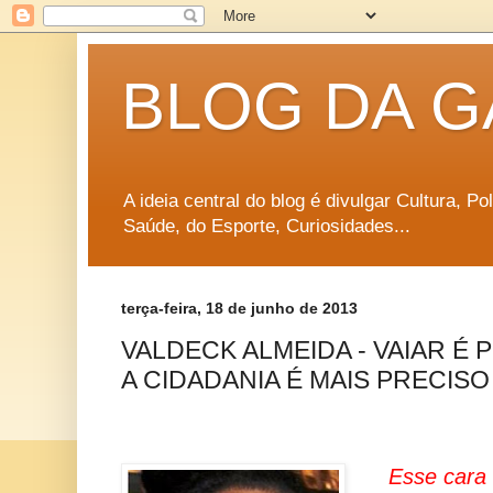
BLOG DA G
A ideia central do blog é divulgar Cultura, P
Saúde, do Esporte, Curiosidades...
terça-feira, 18 de junho de 2013
VALDECK ALMEIDA - VAIAR É
A CIDADANIA É MAIS PRECISO
Esse cara 