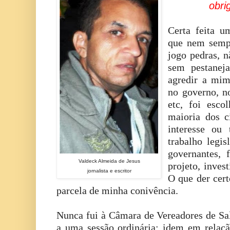
obri
Certa feita 
que nem sempr
jogo pedras, n
sem pestaneja
agredir a mim
no governo, n
etc, foi esc
maioria dos c
interesse ou
trabalho legis
governantes, 
Valdeck Almeida de Jesus
projeto, inves
jornalista e escritor
O que der cer
parcela de minha conivência.
Nunca fui à Câmara de Vereadores de Sal
a uma sessão ordinária; idem em relaçã