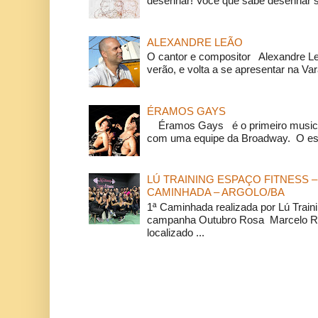
desenhar! Você que sabe desenhar s
ALEXANDRE LEÃO
O cantor e compositor Alexandre L
verão, e volta a se apresentar na Va
ÉRAMOS GAYS
Éramos Gays é o primeiro musical
com uma equipe da Broadway. O espe
LÚ TRAINING ESPAÇO FITNESS –
CAMINHADA – ARGOLO/BA
1ª Caminhada realizada por Lú Train
campanha Outubro Rosa Marcelo Ra
localizado ...