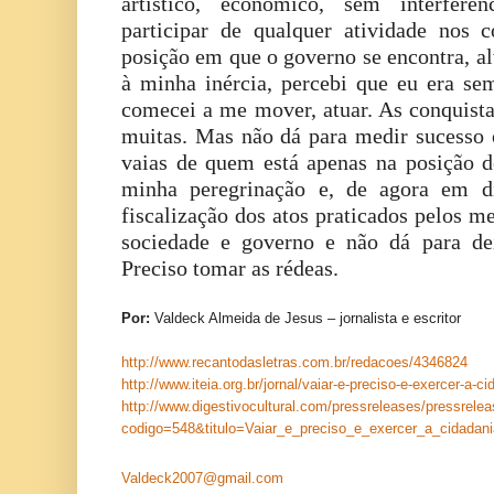
artístico, econômico, sem interferên
participar de qualquer atividade nos
posição em que o governo se encontra, al
à minha inércia, percebi que eu era s
comecei a me mover, atuar. As conquistas
muitas. Mas não dá para medir sucesso 
vaias de quem está apenas na posição d
minha peregrinação e, de agora em d
fiscalização dos atos praticados pelos me
sociedade e governo e não dá para de
Preciso tomar as rédeas.
Por:
Valdeck Almeida de Jesus – jornalista e escritor
http://www.recantodasletras.com.br/redacoes/4346824
http://www.iteia.org.br/jornal/vaiar-e-preciso-e-exercer-a-c
http://www.digestivocultural.com/pressreleases/pressrele
codigo=548&titulo=Vaiar_e_preciso_e_exercer_a_cidadan
Valdeck2007@gmail.com