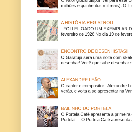
O valor global disponível para este E
milhões e quinhentos mil reais). O li
A HISTÓRIA REGISTROU
FOI LEILOADO UM EXEMPLAR DA
fevereiro de 1926 No dia 19 de feverei
ENCONTRO DE DESENHISTAS!!
O Garatuja será uma noite com ske
desenhar! Você que sabe desenhar s
ALEXANDRE LEÃO
O cantor e compositor Alexandre L
verão, e volta a se apresentar na Va
BAILINHO DO PORTELA
O Portela Café apresenta a primeira 
Portela'. O Portela Café apresenta a