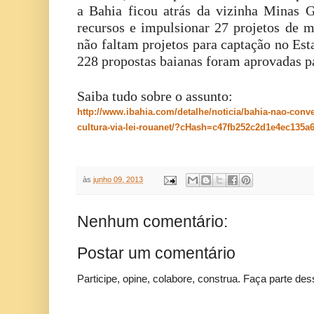
a Bahia ficou atrás da vizinha Minas G
recursos e impulsionar 27 projetos de m
não faltam projetos para captação no Est
228 propostas baianas foram aprovadas pa
Saiba tudo sobre o assunto:
http://www.ibahia.com/detalhe/noticia/bahia-nao-conv
cultura-via-lei-rouanet/?cHash=c47fb252c2d1e4ec135a
às
junho 09, 2013
Nenhum comentário:
Postar um comentário
Participe, opine, colabore, construa. Faça parte des