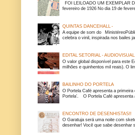
FOI LEILOADO UM EXEMPLAR DA
fevereiro de 1926 No dia 19 de feverei
QUINTAS DANCEHALL -
A equipe de som do MinistéreoPúbli
celebra o vinil, inspirada nos bailes j
EDITAL SETORIAL - AUDIOVISUAL
O valor global disponível para este E
milhões e quinhentos mil reais). O li
BAILINHO DO PORTELA
O Portela Café apresenta a primeira 
Portela'. O Portela Café apresenta a
ENCONTRO DE DESENHISTAS!!
O Garatuja será uma noite com ske
desenhar! Você que sabe desenhar s