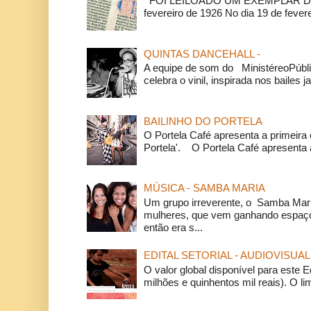
FOI LEILOADO UM EXEMPLAR DA
fevereiro de 1926 No dia 19 de feverei
QUINTAS DANCEHALL -
A equipe de som do MinistéreoPúbli
celebra o vinil, inspirada nos bailes j
BAILINHO DO PORTELA
O Portela Café apresenta a primeira 
Portela'. O Portela Café apresenta a
MÚSICA - SAMBA MARIA
Um grupo irreverente, o Samba Mar
mulheres, que vem ganhando espaço
então era s...
EDITAL SETORIAL - AUDIOVISUAL
O valor global disponível para este E
milhões e quinhentos mil reais). O li