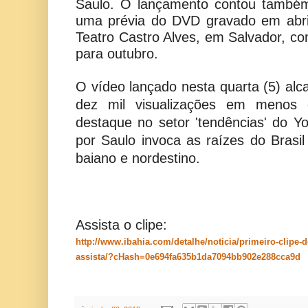
Saulo. O lançamento contou também
uma prévia do DVD gravado em abri
Teatro Castro Alves, em Salvador, c
para outubro.
O vídeo lançado nesta quarta (5) al
dez mil visualizações em menos
destaque no setor 'tendências' do 
por Saulo invoca as raízes do Brasil
baiano e nordestino.
Assista o clipe:
http://www.ibahia.com/detalhe/noticia/primeiro-clipe-d
assista/?cHash=0e694fa635b1da7094bb902e288cca9d