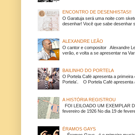
ENCONTRO DE DESENHISTAS!!
O Garatuja será uma noite com ske
desenhar! Você que sabe desenhar s
ALEXANDRE LEÃO
O cantor e compositor Alexandre L
verão, e volta a se apresentar na Va
BAILINHO DO PORTELA
O Portela Café apresenta a primeira 
Portela'. O Portela Café apresenta a
A HISTÓRIA REGISTROU
FOI LEILOADO UM EXEMPLAR DA
fevereiro de 1926 No dia 19 de feverei
ÉRAMOS GAYS
Éramos Gays é o primeiro musical