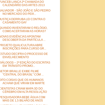
FUNCEB LANÇA 2ª CHAMADA DO
CALENDÁRIO DAS ARTES 2013
SALVADOR - SÃO JOÃO E SÃO PEDRO
NO MERCADO DO PEIX...
JUSTIÇA DERRUBA LEI CONTRA O
CASAMENTO GAY
QUANDO INVENTARAM O RELÓGIO,
COMO ACERTARAM AS HORAS?
NOVAS EVIDÊNCIAS APONTAM
DESCOBERTA DA 'PARTÍCULA ...
PROJETO QUALICULTURA ABRE
INSCRIÇÕES PARA CURSO GR...
ESTUDO DECIFRA O PROCESSO DE
ENVELHECIMENTO
DIÁLOGOS – 2ª EDIÇÃO DO ESCRITAS
EM TRÂNSITO PROMO...
SETOR BRAILLE EXIBE FILME
"CENTRAL DO BRASIL" COM ...
OITO COISAS QUE OS HUMANOS
ACHAM QUE VIRAM EM MARTE
CIENTISTAS CRIAM MAPA 3D DO
CÉREBRO EM ALTA RESOLUÇÃO
PESQUISADORA BEBE ÁGUA COM
MAIS DE 1,5 BILHÃO DE ANOS