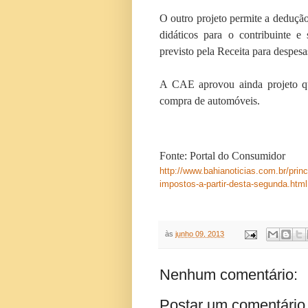
O outro projeto permite a dedução 
didáticos para o contribuinte e
previsto pela Receita para despe
A CAE aprovou ainda projeto que
compra de automóveis.
Fonte: Portal do Consumidor
http://www.bahianoticias.com.br/princ
impostos-a-partir-desta-segunda.html
às
junho 09, 2013
Nenhum comentário:
Postar um comentário