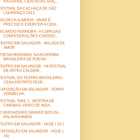
NATURAIS, CIENTISTAS SUÍÇ...
FESTIVAL DA CACHAÇA DE SÃO
LOURENÇO 2013
VALDECK ALMEIDA - VAIAR É
PRECISO E EXERCER A CIDA...
RICARDO FERREIRA - A COPA DAS
CONFEDERAÇÕES CHEGOU...
TEATRO EM SALVADOR - BALADA DE
AMOR
POESIA MARGINAL NA ACADEMIA
BRASILEIRA DE POESIA
TEATRO EM SALVADOR - VII FESTIVAL
DE ARTES CALDEIR...
FESTIVAL DO TEATRO BRASILEIRO -
CENA DISTRITO FEDE...
EXPOSIÇÃO EM SALVADOR - TERRA
VERMELHA
FESTIVAL TAKE 1 - MOSTRA DE
CINEMA E VÍDEO DE INDA...
O VERDADEIRO SIGNIFICADO DA
PALAVRA AMÉM
TEATRO EM SALVADOR - HOJE ( 16 )
EXPOSIÇÃO EM SALVADOR - HOJE (
16)