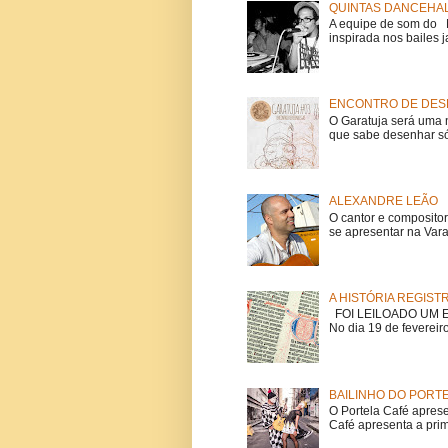
QUINTAS DANCEHAL
A equipe de som do Mi
inspirada nos bailes j
ENCONTRO DE DESE
O Garatuja será uma 
que sabe desenhar só
ALEXANDRE LEÃO
O cantor e composito
se apresentar na Vara
A HISTÓRIA REGIST
FOI LEILOADO UM EX
No dia 19 de fevereiro
BAILINHO DO PORT
O Portela Café aprese
Café apresenta a prime