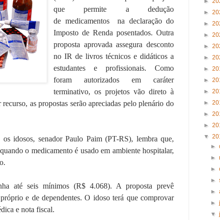
►
20
que permite a dedução
►
20
de medicamentos na declaração do
►
20
Imposto de Renda posentados. Outra
►
20
proposta aprovada assegura desconto
►
20
no IR de livros técnicos e didáticos a
►
20
estudantes e profissionais. Como
►
20
foram autorizados em caráter
►
20
terminativo, os projetos vão direto à
►
20
recurso, as propostas serão apreciadas pelo plenário do
►
20
►
20
►
20
▼
20
a os idosos, senador Paulo Paim (PT-RS), lembra que,
►
o quando o medicamento é usado em ambiente hospitalar,
►
o.
►
►
ha até seis mínimos (R$ 4.068). A proposta prevê
►
 próprio e de dependentes. O idoso terá que comprovar
►
ica e nota fiscal.
▼