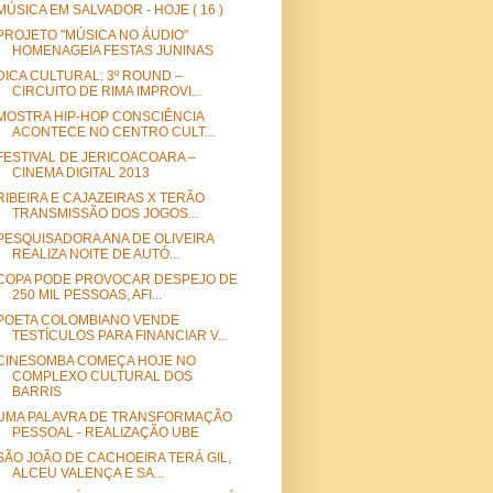
MÚSICA EM SALVADOR - HOJE ( 16 )
PROJETO "MÚSICA NO ÁUDIO"
HOMENAGEIA FESTAS JUNINAS
DICA CULTURAL: 3º ROUND –
CIRCUITO DE RIMA IMPROVI...
MOSTRA HIP-HOP CONSCIÊNCIA
ACONTECE NO CENTRO CULT...
FESTIVAL DE JERICOACOARA –
CINEMA DIGITAL 2013
RIBEIRA E CAJAZEIRAS X TERÃO
TRANSMISSÃO DOS JOGOS...
PESQUISADORA ANA DE OLIVEIRA
REALIZA NOITE DE AUTÓ...
COPA PODE PROVOCAR DESPEJO DE
250 MIL PESSOAS, AFI...
POETA COLOMBIANO VENDE
TESTÍCULOS PARA FINANCIAR V...
CINESOMBA COMEÇA HOJE NO
COMPLEXO CULTURAL DOS
BARRIS
UMA PALAVRA DE TRANSFORMAÇÃO
PESSOAL - REALIZAÇÃO UBE
SÃO JOÃO DE CACHOEIRA TERÁ GIL,
ALCEU VALENÇA E SA...