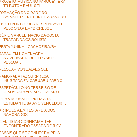
PROJETO 'MÚSICA NO PARQUE' TERÁ
TRIBUTO A RAUL SEI...
FORMAÇÃO DA CIDADE DO
SALVADOR – ROTEIRO CARAMURU
FÍSICO PORTUGUÊS RESPONSÁVEL
PELO SNAP EM “DIGRESS...
SÉRIE MANUEL INÁCIO DA COSTA
TRAZ AINDA OS SOLISTA...
FESTA JUNINA – CACHOEIRA /BA
SARAU EM HOMENAGEM
ANIVERSÁRIO DE FERNANDO
PESSOA...
PESSOA - IVONE ALVES SOL
NAMORADA FAZ SURPRESA
INUSITADA EM CARUARU PARA O ...
ESPETÁCULO NO TERREIRO DE
JESUS VAI MARCAR COMEMOR...
DILMA ROUSSEFF PREMIARÁ
ESTUDANTE BAIANO VENCEDOR ...
ARTPOESIA EM FESTA - DIA DOS
NAMORADOS
CIENTISTAS CONFIRMAM TER
ENCONTRADO OSSADA DE RICA...
CASAIS QUE SE CONHECEM PELA