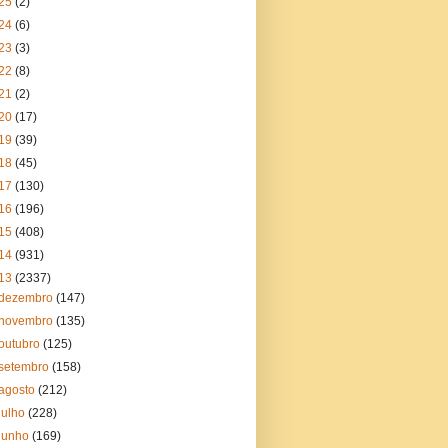
25
(2)
24
(6)
23
(3)
22
(8)
21
(2)
20
(17)
19
(39)
18
(45)
17
(130)
16
(196)
15
(408)
14
(931)
13
(2337)
dezembro
(147)
novembro
(135)
outubro
(125)
setembro
(158)
agosto
(212)
julho
(228)
junho
(169)