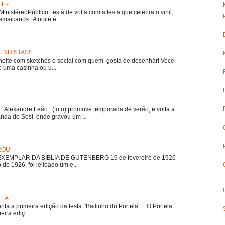
L -
nistéreoPúblico está de volta com a festa que celebra o vinil,
amaicanos. A noite é ...
NHISTAS!!
noite com sketches e social com quem gosta de desenhar! Você
 uma casinha ou u...
r Alexandre Leão (foto) promove temporada de verão, e volta a
nda do Sesi, onde gravou um ...
ROU
EMPLAR DA BÍBLIA DE GUTENBERG 19 de fevereiro de 1926
 de 1926, foi leiloado um e...
ELA
nta a primeira edição da festa 'Bailinho do Portela'. O Portela
ira ediç...