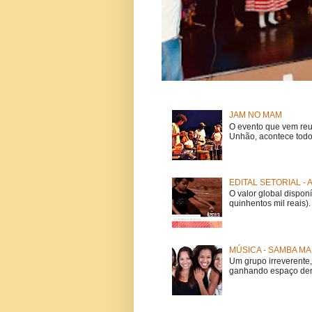
JAM NO MAM
O evento que vem reu
Unhão, acontece todo
EDITAL SETORIAL -
O valor global dispon
quinhentos mil reais).
MÚSICA - SAMBA MA
Um grupo irreverent
ganhando espaço dent