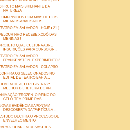
O FRUTO MAIS BRILHANTE DA
NATUREZA
COMPRIMIDOS COM MAIS DE DOIS
MIL ANOS ANALISADOS
TEATRO EM SALVADOR - HOJE ( 21 )
PELOURINHO RECEBE XODÓ DAS
MENINAS !
PROJETO QUALICULTURA ABRE
INSCRIÇÕES PARA CURSO GR...
TEATRO EM SALVADOR -
FRANKENSTEIN- EXPERIMENTO 3
TEATRO EM SALVADOR - COLAPSO
CONFIRA OS SELECIONADOS NO
EDITAL DE TEATRO BAHIA ...
'HOMEM DE AÇO' REGISTRA 2ª
MELHOR BILHETERIA DO AN...
ANIMAÇÃO 'FROZEN: O REINO DO
GELO' TEM PRIMEIRAS I...
NOVAS EVIDÊNCIAS APONTAM
DESCOBERTA DA 'PARTÍCULA ...
ESTUDO DECIFRA O PROCESSO DE
ENVELHECIMENTO
PARA AJUDAR EM DESASTRES