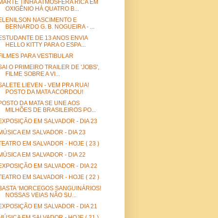
MARTE TINHA ATMOSFERA RICA EM
OXIGÊNIO HÁ QUATRO B...
ELENILSON NASCIMENTO E
BERNARDO G. B. NOGUEIRA - ...
ESTUDANTE DE 13 ANOS ENVIA
HELLO KITTY PARA O ESPA...
FILMES PARA VESTIBULAR
SAI O PRIMEIRO TRAILER DE 'JOBS',
FILME SOBRE A VI...
SALETE LIEVEN - VEM PRA RUA!
POSTO DA MATA ACORDOU!
POSTO DA MATA SE UNE AOS
MILHÕES DE BRASILEIROS PO...
EXPOSIÇÃO EM SALVADOR - DIA 23
MÚSICA EM SALVADOR - DIA 23
TEATRO EM SALVADOR - HOJE ( 23 )
MÚSICA EM SALVADOR - DIA 22
EXPOSIÇÃO EM SALVADOR - DIA 22
TEATRO EM SALVADOR - HOJE ( 22 )
BASTA ‘MORCEGOS SANGUINÁRIOS!
NOSSAS VEIAS NÃO SU...
EXPOSIÇÃO EM SALVADOR - DIA 21
MÚSICA EM SALVADOR - HOJE ( 21 )