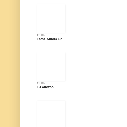
22:00h
Festa 'Aurora 11'
22:00h
E-Forrozão