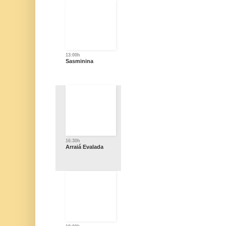
13:00h
Sasminina
16:30h
Arraiá Evalada