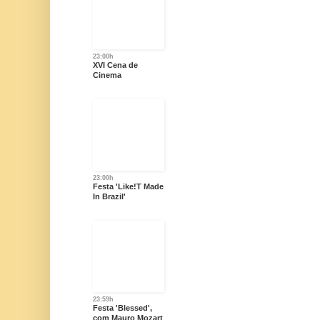
23:00h
XVI Cena de
Cinema
23:00h
Festa 'Like!T Made
In Brazil'
23:59h
Festa 'Blessed',
com Mauro Mozart