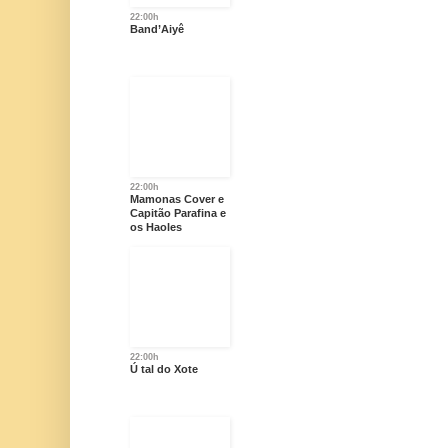
22:00h
Band’Aiyê
22:00h
Mamonas Cover e
Capitão Parafina e
os Haoles
22:00h
Ú tal do Xote