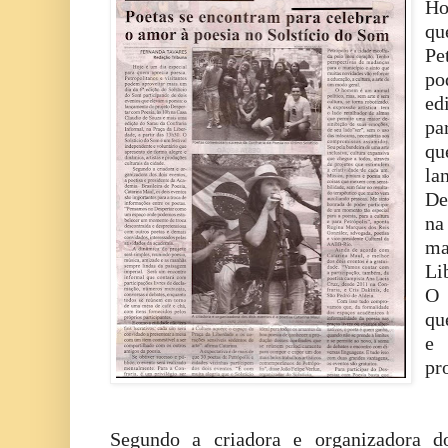
Ho
q
Pe
po
ed
pa
q
l
De
na
ma
Li
O 
qu
e
pr
Segundo a criadora e organizadora do