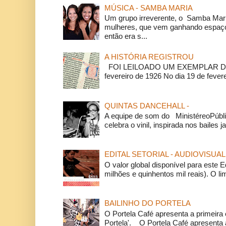
MÚSICA - SAMBA MARIA
Um grupo irreverente, o Samba Mar
mulheres, que vem ganhando espaço
então era s...
A HISTÓRIA REGISTROU
FOI LEILOADO UM EXEMPLAR DA
fevereiro de 1926 No dia 19 de feverei
QUINTAS DANCEHALL -
A equipe de som do MinistéreoPúbli
celebra o vinil, inspirada nos bailes j
EDITAL SETORIAL - AUDIOVISUAL
O valor global disponível para este E
milhões e quinhentos mil reais). O li
BAILINHO DO PORTELA
O Portela Café apresenta a primeira 
Portela'. O Portela Café apresenta a