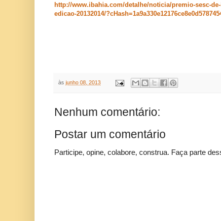
http://www.ibahia.com/detalhe/noticia/premio-sesc-de-l
edicao-20132014/?cHash=1a9a330e12176ce8e0d578745
às
junho 08, 2013
Nenhum comentário:
Postar um comentário
Participe, opine, colabore, construa. Faça parte des