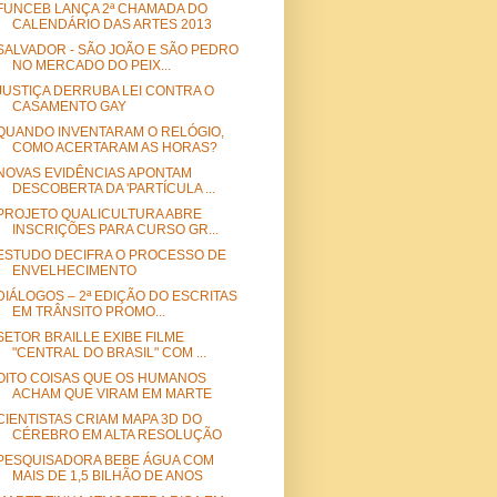
FUNCEB LANÇA 2ª CHAMADA DO
CALENDÁRIO DAS ARTES 2013
SALVADOR - SÃO JOÃO E SÃO PEDRO
NO MERCADO DO PEIX...
JUSTIÇA DERRUBA LEI CONTRA O
CASAMENTO GAY
QUANDO INVENTARAM O RELÓGIO,
COMO ACERTARAM AS HORAS?
NOVAS EVIDÊNCIAS APONTAM
DESCOBERTA DA 'PARTÍCULA ...
PROJETO QUALICULTURA ABRE
INSCRIÇÕES PARA CURSO GR...
ESTUDO DECIFRA O PROCESSO DE
ENVELHECIMENTO
DIÁLOGOS – 2ª EDIÇÃO DO ESCRITAS
EM TRÂNSITO PROMO...
SETOR BRAILLE EXIBE FILME
"CENTRAL DO BRASIL" COM ...
OITO COISAS QUE OS HUMANOS
ACHAM QUE VIRAM EM MARTE
CIENTISTAS CRIAM MAPA 3D DO
CÉREBRO EM ALTA RESOLUÇÃO
PESQUISADORA BEBE ÁGUA COM
MAIS DE 1,5 BILHÃO DE ANOS