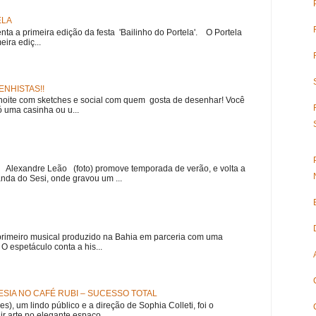
ELA
nta a primeira edição da festa 'Bailinho do Portela'. O Portela
ira ediç...
NHISTAS!!
noite com sketches e social com quem gosta de desenhar! Você
 uma casinha ou u...
r Alexandre Leão (foto) promove temporada de verão, e volta a
nda do Sesi, onde gravou um ...
meiro musical produzido na Bahia em parceria com uma
 espetáculo conta a his...
SIA NO CAFÉ RUBI – SUCESSO TOTAL
es), um lindo público e a direção de Sophia Colleti, foi o
ir arte no elegante espaço...