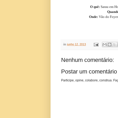
O quê:
Sarau em Ho
Quand
Onde:
Vão do Foyer 
às
junho 12, 2013
Nenhum comentário:
Postar um comentário
Participe, opine, colabore, construa. Fa