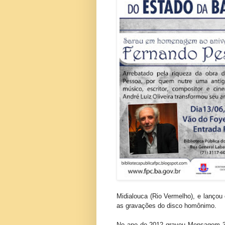
Midialouca (Rio Vermelho), e lanço
as gravações do disco homônimo.
No ano de 2012 gravou Mensagem 3