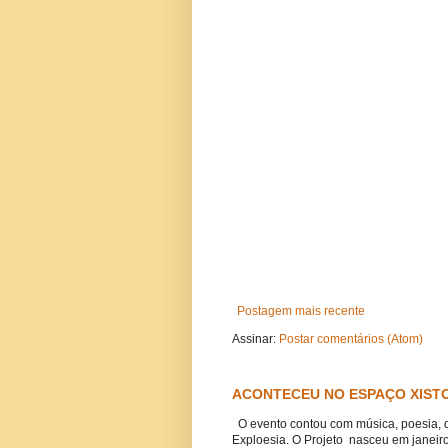
Postagem mais recente
Assinar:
Postar comentários (Atom)
ACONTECEU NO ESPAÇO XISTO
O evento contou com música, poesia, 
Exploesia. O Projeto nasceu em janeiro