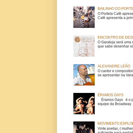
BAILINHO DO PORT
O Portela Café aprese
Café apresenta a prime
ENCONTRO DE DESE
O Garatuja será uma 
que sabe desenhar só
ALEXANDRE LEÃO
O cantor e composito
se apresentar na Vara
ÉRAMOS GAYS
Éramos Gays é o pri
equipe da Broadway. O
MOVIMENTO EXPLOE
Vinte poetas, ( mulher
suficiente para explod