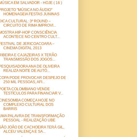
MÚSICA EM SALVADOR - HOJE ( 16 )
PROJETO "MÚSICA NO ÁUDIO"
HOMENAGEIA FESTAS JUNINAS
DICA CULTURAL: 3º ROUND –
CIRCUITO DE RIMA IMPROVI...
MOSTRA HIP-HOP CONSCIÊNCIA
ACONTECE NO CENTRO CULT...
FESTIVAL DE JERICOACOARA –
CINEMA DIGITAL 2013
RIBEIRA E CAJAZEIRAS X TERÃO
TRANSMISSÃO DOS JOGOS...
PESQUISADORA ANA DE OLIVEIRA
REALIZA NOITE DE AUTÓ...
COPA PODE PROVOCAR DESPEJO DE
250 MIL PESSOAS, AFI...
POETA COLOMBIANO VENDE
TESTÍCULOS PARA FINANCIAR V...
CINESOMBA COMEÇA HOJE NO
COMPLEXO CULTURAL DOS
BARRIS
UMA PALAVRA DE TRANSFORMAÇÃO
PESSOAL - REALIZAÇÃO UBE
SÃO JOÃO DE CACHOEIRA TERÁ GIL,
ALCEU VALENÇA E SA...