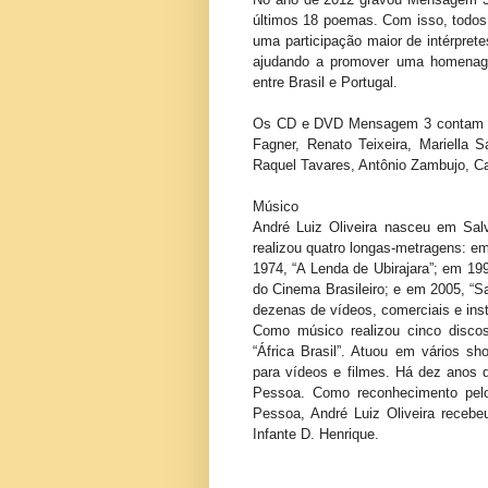
últimos 18 poemas. Com isso, todo
uma participação maior de intérprete
ajudando a promover uma homenagem 
entre Brasil e Portugal.
Os CD e DVD Mensagem 3 contam com
Fagner, Renato Teixeira, Mariella S
Raquel Tavares, Antônio Zambujo, C
Músico
André Luiz Oliveira nasceu em Sa
realizou quatro longas-metragens: em
1974, “A Lenda de Ubirajara”; em 199
do Cinema Brasileiro; e em 2005, “S
dezenas de vídeos, comerciais e insti
Como músico realizou cinco disco
“África Brasil”. Atuou em vários sh
para vídeos e filmes. Há dez anos 
Pessoa. Como reconhecimento pelo
Pessoa, André Luiz Oliveira receb
Infante D. Henrique.