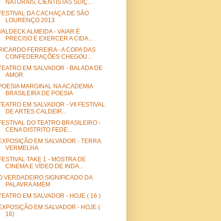
NATURAIS, CIENTISTAS SUÍÇ...
FESTIVAL DA CACHAÇA DE SÃO
LOURENÇO 2013
VALDECK ALMEIDA - VAIAR É
PRECISO E EXERCER A CIDA...
RICARDO FERREIRA - A COPA DAS
CONFEDERAÇÕES CHEGOU...
TEATRO EM SALVADOR - BALADA DE
AMOR
POESIA MARGINAL NA ACADEMIA
BRASILEIRA DE POESIA
TEATRO EM SALVADOR - VII FESTIVAL
DE ARTES CALDEIR...
FESTIVAL DO TEATRO BRASILEIRO -
CENA DISTRITO FEDE...
EXPOSIÇÃO EM SALVADOR - TERRA
VERMELHA
FESTIVAL TAKE 1 - MOSTRA DE
CINEMA E VÍDEO DE INDA...
O VERDADEIRO SIGNIFICADO DA
PALAVRA AMÉM
TEATRO EM SALVADOR - HOJE ( 16 )
EXPOSIÇÃO EM SALVADOR - HOJE (
16)