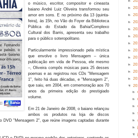
►
20
o músico, escritor, compositor e cineasta
►
20
baiano André Luiz Oliveira transformou seu
amor em sons. E no próximo dia 13 (quinta-
►
20
feira), às 15h, no Vão do Foyer da Biblioteca
►
20
Pública do Estado da Bahia/Complexo
►
20
Cultural dos Barris, apresenta seu trabalho
►
20
para o público soteropolitano.
►
20
Particularmente impressionado pela mística
►
20
que envolve o livro Mensagem – única
►
20
publicação em vida de Pessoa, ele mesmo
►
20
–, Oliveira compôs músicas para 25 desses
►
20
poemas e as registrou nos CDs "Mensagem
►
20
1", feito há duas décadas, e "Mensagem 2",
que saiu, em 2004, em comemoração aos 70
▼
20
anos da primeira edição do prestigiado
►
volume.
►
►
Em 21 de Janeiro de 2008, o baiano relançou
►
ambos os produtos na loja de discos
u o DVD "Mensagem 2", que reúne imagens captadas durante
►
►
▼
 (CD e DVD) no mesmo padrão dos anteriores, contendo os