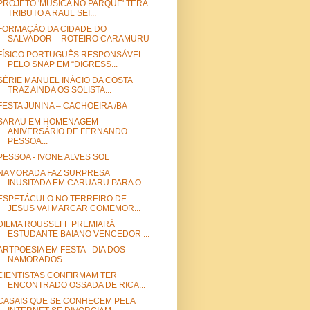
PROJETO 'MÚSICA NO PARQUE' TERÁ
TRIBUTO A RAUL SEI...
FORMAÇÃO DA CIDADE DO
SALVADOR – ROTEIRO CARAMURU
FÍSICO PORTUGUÊS RESPONSÁVEL
PELO SNAP EM “DIGRESS...
SÉRIE MANUEL INÁCIO DA COSTA
TRAZ AINDA OS SOLISTA...
FESTA JUNINA – CACHOEIRA /BA
SARAU EM HOMENAGEM
ANIVERSÁRIO DE FERNANDO
PESSOA...
PESSOA - IVONE ALVES SOL
NAMORADA FAZ SURPRESA
INUSITADA EM CARUARU PARA O ...
ESPETÁCULO NO TERREIRO DE
JESUS VAI MARCAR COMEMOR...
DILMA ROUSSEFF PREMIARÁ
ESTUDANTE BAIANO VENCEDOR ...
ARTPOESIA EM FESTA - DIA DOS
NAMORADOS
CIENTISTAS CONFIRMAM TER
ENCONTRADO OSSADA DE RICA...
CASAIS QUE SE CONHECEM PELA