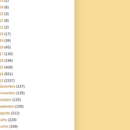
25
(2)
24
(6)
23
(3)
22
(8)
21
(2)
20
(17)
19
(39)
18
(45)
17
(130)
16
(196)
15
(408)
14
(931)
13
(2337)
dezembro
(147)
novembro
(135)
outubro
(125)
setembro
(158)
agosto
(212)
julho
(228)
junho
(169)