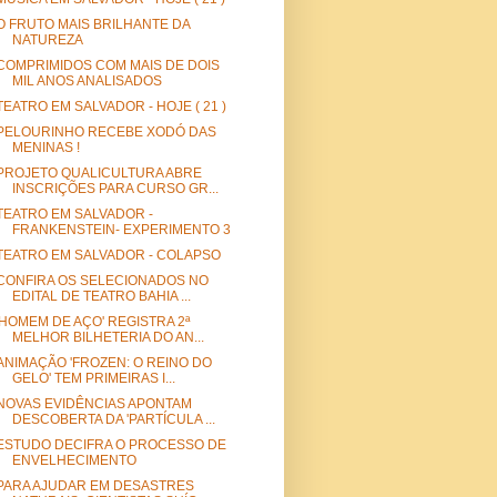
O FRUTO MAIS BRILHANTE DA
NATUREZA
COMPRIMIDOS COM MAIS DE DOIS
MIL ANOS ANALISADOS
TEATRO EM SALVADOR - HOJE ( 21 )
PELOURINHO RECEBE XODÓ DAS
MENINAS !
PROJETO QUALICULTURA ABRE
INSCRIÇÕES PARA CURSO GR...
TEATRO EM SALVADOR -
FRANKENSTEIN- EXPERIMENTO 3
TEATRO EM SALVADOR - COLAPSO
CONFIRA OS SELECIONADOS NO
EDITAL DE TEATRO BAHIA ...
'HOMEM DE AÇO' REGISTRA 2ª
MELHOR BILHETERIA DO AN...
ANIMAÇÃO 'FROZEN: O REINO DO
GELO' TEM PRIMEIRAS I...
NOVAS EVIDÊNCIAS APONTAM
DESCOBERTA DA 'PARTÍCULA ...
ESTUDO DECIFRA O PROCESSO DE
ENVELHECIMENTO
PARA AJUDAR EM DESASTRES