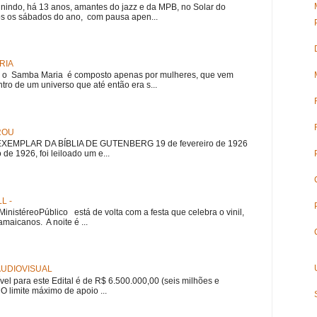
nindo, há 13 anos, amantes do jazz e da MPB, no Solar do
s os sábados do ano, com pausa apen...
RIA
e, o Samba Maria é composto apenas por mulheres, que vem
ro de um universo que até então era s...
ROU
EMPLAR DA BÍBLIA DE GUTENBERG 19 de fevereiro de 1926
 de 1926, foi leiloado um e...
L -
nistéreoPúblico está de volta com a festa que celebra o vinil,
amaicanos. A noite é ...
 AUDIOVISUAL
ível para este Edital é de R$ 6.500.000,00 (seis milhões e
 O limite máximo de apoio ...