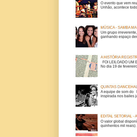
O evento que vem reu
Unhão, acontece todo
MÚSICA - SAMBA MA
Um grupo irreverent
ganhando espaço dent
A HISTÓRIA REGIST
FOI LEILOADO UM EX
No dia 19 de fevereiro
QUINTAS DANCEHAL
A equipe de som do Mi
inspirada nos bailes j
EDITAL SETORIAL -
O valor global dispon
quinhentos mil reais).