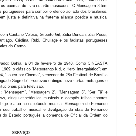
s os poemas do livro estarão musicados. O Mensagem 3 tem
s portugueses para compor o elenco ao lado dos brasileiros,
justa e definitiva na fraterna aliança poética e musical
 Caetano Veloso, Gilberto Gil, Zélia Duncan, Zizi Possi,
antiago, Criolina, Rubi, Chullage e os fadistas portugueses
arlos do Carmo.
lvador, Bahia, a 04 de fevereiro de 1948. Como CINEASTA
 1969, o clássico “Meteorango Kid, o Herói Intergalático”; em
4, “Louco por Cinema”, vencedor do 28o Festival de Brasília
agrado Segredo”. Escreveu e dirigiu nove curtas-metragens e
tucionais para televisão.
s: “Mensagem”, “Mensagem 2”, “Mensagem 3”, “Ser Fã” e
ows, dirigiu espetáculos musicais e compôs trilhas sonoras
dirige e atua no espetáculo musical Mensagem de Fernando
 seu trabalho musical e divulgação da obra de Fernando
eu do Estado português a comenda de Oficial da Ordem do
SERVIÇO