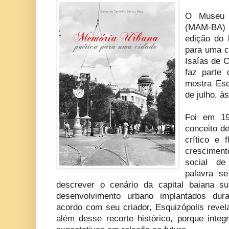
O Museu 
(MAM-BA) 
edição do 
para uma ci
Isaías de 
faz parte
mostra Esq
de julho, à
Foi em 19
conceito d
crítico e 
crescimen
social de
palavra s
descrever o cenário da capital baiana su
desenvolvimento urbano implantados dura
acordo com seu criador, Esquizópolis revel
além desse recorte histórico, porque integ