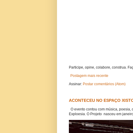
Participe, opine, colabore, construa. Fa
Postagem mais recente
Assinar:
Postar comentários (Atom)
ACONTECEU NO ESPAÇO XISTO
O evento contou com música, poesia, 
Exploesia. O Projeto nasceu em janeiro