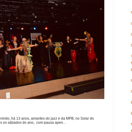
nindo, há 13 anos, amantes do jazz e da MPB, no Solar do
s os sábados do ano, com pausa apen...