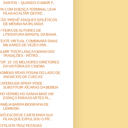
SANTOS – QUANDO O AMOR F...
PAI COM DOENÇA TERMINAL LEVA
FILHA AO ALTAR DEITAD...
CÃO 'PREVÊ' ATAQUES EPILÉTICOS
DE MENINA NA IRLANDA
1ª FEIRA DE AUTORES DE
LITERATURA INFANTIL DA BAHIA
TESTE VIRTUAL COMBINARÁ DNAS
MILHARES DE VEZES PAR...
ALMIR TOSTA LANÇA A BAHIA DAS
TRADIÇÕES - PETRÓ...
TOP: 10: OS MELHORES DIRETORES
DA HISTÓRIA DO CINEMA
HOMENS REAIS POSAM DO LADO DE
ANÚNCIOS DE CUECAS
CAFEÍNA EM SPRAY PODE
SUBSTITUIR XÍCARAS DA BEBIDA
RIO VERMELHO GANHA MAIS UM
ESPAÇO PARA AS ARTES PL...
FAMÍLIA BARRA BIOGRAFIA DE
LEMINSKI
AVÔ ESCREVE CARTA PARA SUA
FILHA QUE EXPULSOU O PR...
ESTILISTA TRAZ PESSOAS