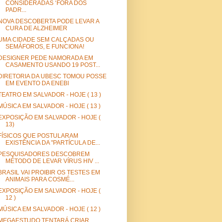
CONSIDERADAS ‘FORA DOS
PADR...
NOVA DESCOBERTA PODE LEVAR A
CURA DE ALZHEIMER
UMA CIDADE SEM CALÇADAS OU
SEMÁFOROS, E FUNCIONA!
DESIGNER PEDE NAMORADA EM
CASAMENTO USANDO 19 POST...
DIRETORIA DA UBESC TOMOU POSSE
EM EVENTO DA ENEBI
TEATRO EM SALVADOR - HOJE ( 13 )
MÚSICA EM SALVADOR - HOJE ( 13 )
EXPOSIÇÃO EM SALVADOR - HOJE (
13)
FÍSICOS QUE POSTULARAM
EXISTÊNCIA DA "PARTÍCULA DE...
PESQUISADORES DESCOBREM
MÉTODO DE LEVAR VÍRUS HIV ...
BRASIL VAI PROIBIR OS TESTES EM
ANIMAIS PARA COSMÉ...
EXPOSIÇÃO EM SALVADOR - HOJE (
12 )
MÚSICA EM SALVADOR - HOJE ( 12 )
MEGAESTUDO TENTARÁ CRIAR