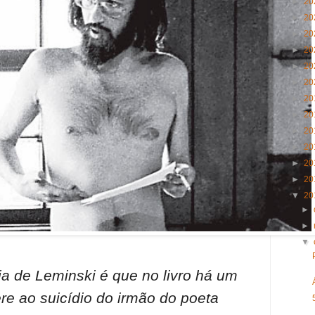
►
20
►
20
►
20
►
20
►
20
►
20
►
20
►
20
►
20
►
20
►
20
►
20
▼
20
►
►
▼
lia de Leminski é que no livro há um
ere ao suicídio do irmão do poeta