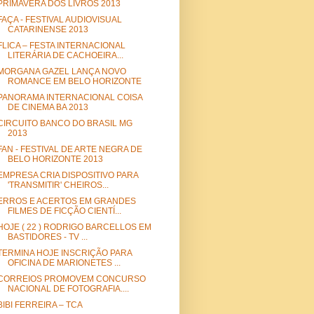
PRIMAVERA DOS LIVROS 2013
FAÇA - FESTIVAL AUDIOVISUAL
CATARINENSE 2013
FLICA – FESTA INTERNACIONAL
LITERÁRIA DE CACHOEIRA...
MORGANA GAZEL LANÇA NOVO
ROMANCE EM BELO HORIZONTE
PANORAMA INTERNACIONAL COISA
DE CINEMA BA 2013
CIRCUITO BANCO DO BRASIL MG
2013
FAN - FESTIVAL DE ARTE NEGRA DE
BELO HORIZONTE 2013
EMPRESA CRIA DISPOSITIVO PARA
'TRANSMITIR' CHEIROS...
ERROS E ACERTOS EM GRANDES
FILMES DE FICÇÃO CIENTÍ...
HOJE ( 22 ) RODRIGO BARCELLOS EM
BASTIDORES - TV ...
TERMINA HOJE INSCRIÇÃO PARA
OFICINA DE MARIONETES ...
CORREIOS PROMOVEM CONCURSO
NACIONAL DE FOTOGRAFIA....
BIBI FERREIRA – TCA