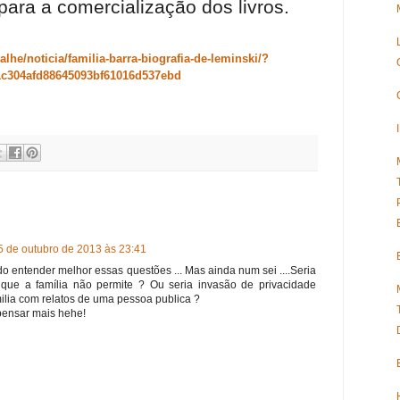
para a comercialização dos livros.
lhe/noticia/familia-barra-biografia-de-leminski/?
c304afd88645093bf61016d537ebd
5 de outubro de 2013 às 23:41
do entender melhor essas questões ... Mas ainda num sei ....Seria
que a família não permite ? Ou seria invasão de privacidade
lia com relatos de uma pessoa publica ?
 pensar mais hehe!