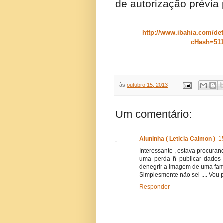
de autorização prévia 
http://www.ibahia.com/deta
cHash=511
às
outubro 15, 2013
Um comentário:
Aluninha ( Leticia Calmon )
1
Interessante , estava procuran
uma perda ñ publicar dados 
denegrir a imagem de uma fami
Simplesmente não sei .... Vou
Responder