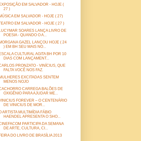
EXPOSIÇÃO EM SALVADOR - HOJE (
27 )
MÚSICA EM SALVADOR - HOJE ( 27)
TEATRO EM SALVADOR - HOJE ( 27 )
LUCYMAR SOARES LANÇA LIVRO DE
POESIA - QUANDO O A...
MORGANA GAZEL LANÇOU HOJE ( 24
) EM BH SEU MAIS NO...
ESCALA CULTURAL AGITA BH POR 10
DIAS COM LANÇAMENT...
CARLOS PRONZATO - VINÍCIUS, QUE
FALTA VOCÊ NOS FAZ.
MULHERES EXCITADAS SENTEM
MENOS NOJO
CACHORRO CARREGA BALÕES DE
OXIGÊNIO PARA AJUDAR ME...
VINICIUS FOREVER – O CENTENÁRIO
DE VINICIUS DE MOR...
O ARTISTA MULTIMÍDIA FÁBIO
HAENDEL APRESENTA O SHO...
CINEFACOM PARTICIPA DA SEMANA
DE ARTE, CULTURA, CI...
FEIRA DO LIVRO DE BRASÍLIA 2013