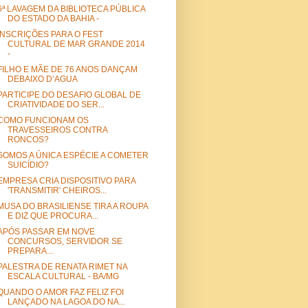
6ª LAVAGEM DA BIBLIOTECA PÚBLICA
DO ESTADO DA BAHIA -
INSCRIÇÕES PARA O FEST
CULTURAL DE MAR GRANDE 2014
-
FILHO E MÃE DE 76 ANOS DANÇAM
DEBAIXO D’AGUA
PARTICIPE DO DESAFIO GLOBAL DE
CRIATIVIDADE DO SER...
COMO FUNCIONAM OS
TRAVESSEIROS CONTRA
RONCOS?
SOMOS A ÚNICA ESPÉCIE A COMETER
SUICÍDIO?
EMPRESA CRIA DISPOSITIVO PARA
'TRANSMITIR' CHEIROS...
MUSA DO BRASILIENSE TIRA A ROUPA
E DIZ QUE PROCURA...
APÓS PASSAR EM NOVE
CONCURSOS, SERVIDOR SE
PREPARA...
PALESTRA DE RENATA RIMET NA
ESCALA CULTURAL - BA/MG
QUANDO O AMOR FAZ FELIZ FOI
LANÇADO NA LAGOA DO NA...