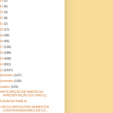
25
(2)
24
(6)
23
(3)
22
(8)
21
(2)
20
(17)
19
(39)
18
(45)
17
(130)
16
(196)
15
(408)
14
(931)
13
(2337)
dezembro
(147)
novembro
(135)
outubro
(125)
PARTICIPAÇÃO DE AMIGOS NA
APRESENTAÇÃO DO LIVRO Q...
ÁLBUM DE FAMÍLIA
5 DICAS PARA EVITAR MOMENTOS
CONSTRANGEDORES EM CO...