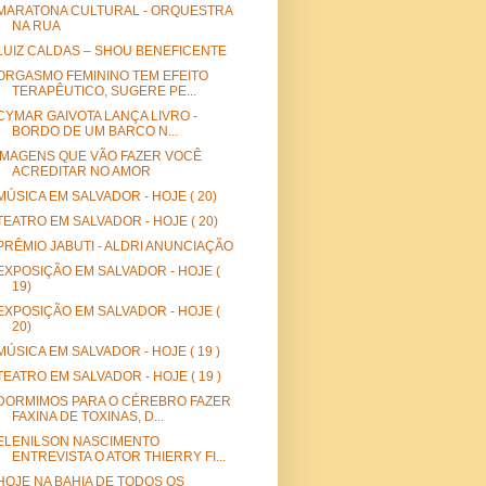
MARATONA CULTURAL - ORQUESTRA
NA RUA
LUIZ CALDAS – SHOU BENEFICENTE
ORGASMO FEMININO TEM EFEITO
TERAPÊUTICO, SUGERE PE...
CYMAR GAIVOTA LANÇA LIVRO -
BORDO DE UM BARCO N...
IMAGENS QUE VÃO FAZER VOCÊ
ACREDITAR NO AMOR
MÚSICA EM SALVADOR - HOJE ( 20)
TEATRO EM SALVADOR - HOJE ( 20)
PRÊMIO JABUTI - ALDRI ANUNCIAÇÃO
EXPOSIÇÃO EM SALVADOR - HOJE (
19)
EXPOSIÇÃO EM SALVADOR - HOJE (
20)
MÚSICA EM SALVADOR - HOJE ( 19 )
TEATRO EM SALVADOR - HOJE ( 19 )
DORMIMOS PARA O CÉREBRO FAZER
FAXINA DE TOXINAS, D...
ELENILSON NASCIMENTO
ENTREVISTA O ATOR THIERRY FI...
HOJE NA BAHIA DE TODOS OS