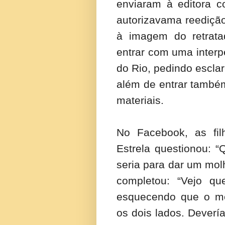
enviaram à editora c
autorizavama reedição
à imagem do retratad
entrar com uma interpe
do Rio, pedindo escla
além de entrar també
materiais.
No Facebook, as fil
Estrela questionou: 
seria para dar um mol
completou: “Vejo qu
esquecendo que o me
os dois lados. Dever