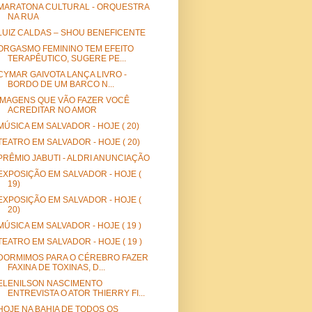
MARATONA CULTURAL - ORQUESTRA
NA RUA
LUIZ CALDAS – SHOU BENEFICENTE
ORGASMO FEMININO TEM EFEITO
TERAPÊUTICO, SUGERE PE...
CYMAR GAIVOTA LANÇA LIVRO -
BORDO DE UM BARCO N...
IMAGENS QUE VÃO FAZER VOCÊ
ACREDITAR NO AMOR
MÚSICA EM SALVADOR - HOJE ( 20)
TEATRO EM SALVADOR - HOJE ( 20)
PRÊMIO JABUTI - ALDRI ANUNCIAÇÃO
EXPOSIÇÃO EM SALVADOR - HOJE (
19)
EXPOSIÇÃO EM SALVADOR - HOJE (
20)
MÚSICA EM SALVADOR - HOJE ( 19 )
TEATRO EM SALVADOR - HOJE ( 19 )
DORMIMOS PARA O CÉREBRO FAZER
FAXINA DE TOXINAS, D...
ELENILSON NASCIMENTO
ENTREVISTA O ATOR THIERRY FI...
HOJE NA BAHIA DE TODOS OS