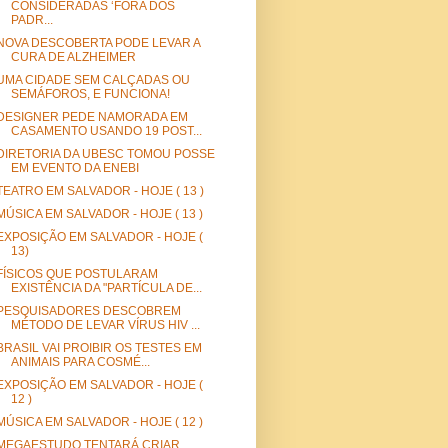
CONSIDERADAS ‘FORA DOS
PADR...
NOVA DESCOBERTA PODE LEVAR A
CURA DE ALZHEIMER
UMA CIDADE SEM CALÇADAS OU
SEMÁFOROS, E FUNCIONA!
DESIGNER PEDE NAMORADA EM
CASAMENTO USANDO 19 POST...
DIRETORIA DA UBESC TOMOU POSSE
EM EVENTO DA ENEBI
TEATRO EM SALVADOR - HOJE ( 13 )
MÚSICA EM SALVADOR - HOJE ( 13 )
EXPOSIÇÃO EM SALVADOR - HOJE (
13)
FÍSICOS QUE POSTULARAM
EXISTÊNCIA DA "PARTÍCULA DE...
PESQUISADORES DESCOBREM
MÉTODO DE LEVAR VÍRUS HIV ...
BRASIL VAI PROIBIR OS TESTES EM
ANIMAIS PARA COSMÉ...
EXPOSIÇÃO EM SALVADOR - HOJE (
12 )
MÚSICA EM SALVADOR - HOJE ( 12 )
MEGAESTUDO TENTARÁ CRIAR