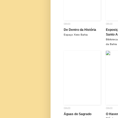
08h00
08h30
De Dentro da História
Exposiç
Santo 
Espaço Xisto Bahia
Bibliotec
da Bahia
09h00
09h00
Águas do Sagrado
O Haver