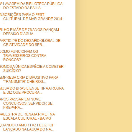
6ª LAVAGEM DA BIBLIOTECA PÚBLICA
DO ESTADO DA BAHIA -
INSCRIÇÕES PARA O FEST
CULTURAL DE MAR GRANDE 2014
-
FILHO E MÃE DE 76 ANOS DANÇAM
DEBAIXO D’AGUA
PARTICIPE DO DESAFIO GLOBAL DE
CRIATIVIDADE DO SER...
COMO FUNCIONAM OS
TRAVESSEIROS CONTRA
RONCOS?
SOMOS A ÚNICA ESPÉCIE A COMETER
SUICÍDIO?
EMPRESA CRIA DISPOSITIVO PARA
'TRANSMITIR' CHEIROS...
MUSA DO BRASILIENSE TIRA A ROUPA
E DIZ QUE PROCURA...
APÓS PASSAR EM NOVE
CONCURSOS, SERVIDOR SE
PREPARA...
PALESTRA DE RENATA RIMET NA
ESCALA CULTURAL - BA/MG
QUANDO O AMOR FAZ FELIZ FOI
LANÇADO NA LAGOA DO NA...