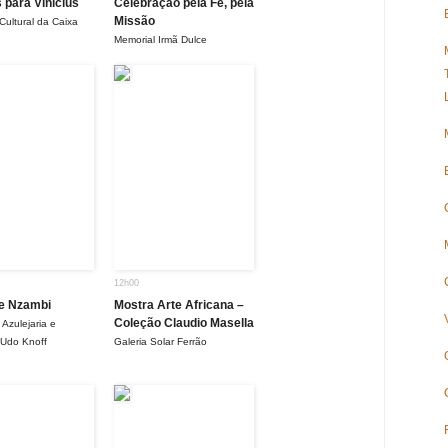
 para Vinicius
Celebração pela Fé, pela
Missão
Cultural da Caixa
Memorial Irmã Dulce
12h00
de Nzambi
Mostra Arte Africana –
Coleção Claudio Masella
Azulejaria e
 Udo Knoff
Galeria Solar Ferrão