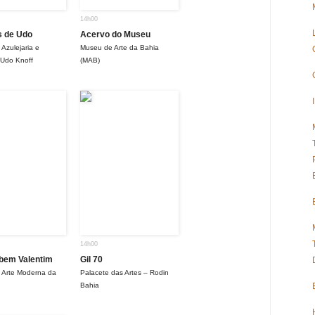
14h00
s de Udo
Acervo do Museu
Azulejaria e
Museu de Arte da Bahia
 Udo Knoff
(MAB)
14h00
bem Valentim
Gil 70
 Arte Moderna da
Palacete das Artes – Rodin
Bahia