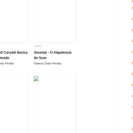
12h00
00 Carybé Ilustra
Smetak - O Alquimista
Amado
do Som
olar Ferrão
Galeria Solar Ferrão