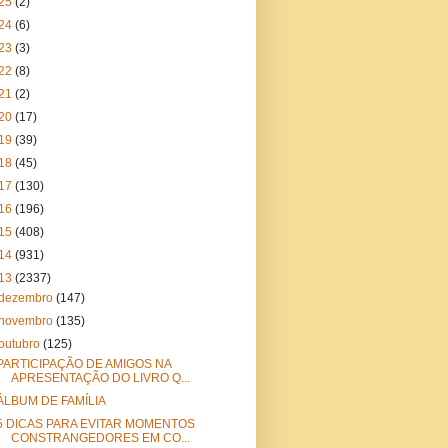
25
(2)
24
(6)
23
(3)
22
(8)
21
(2)
20
(17)
19
(39)
18
(45)
17
(130)
16
(196)
15
(408)
14
(931)
13
(2337)
dezembro
(147)
novembro
(135)
outubro
(125)
PARTICIPAÇÃO DE AMIGOS NA
APRESENTAÇÃO DO LIVRO Q...
ÁLBUM DE FAMÍLIA
5 DICAS PARA EVITAR MOMENTOS
CONSTRANGEDORES EM CO...