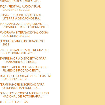
PRIMAVERA DOS LIVROS 2013
FAÇA - FESTIVAL AUDIOVISUAL
CATARINENSE 2013
FLICA – FESTA INTERNACIONAL
LITERÁRIA DE CACHOEIRA...
MORGANA GAZEL LANÇA NOVO
ROMANCE EM BELO HORIZONTE
PANORAMA INTERNACIONAL COISA
DE CINEMA BA 2013
CIRCUITO BANCO DO BRASIL MG
2013
FAN - FESTIVAL DE ARTE NEGRA DE
BELO HORIZONTE 2013
EMPRESA CRIA DISPOSITIVO PARA
'TRANSMITIR' CHEIROS...
ERROS E ACERTOS EM GRANDES
FILMES DE FICÇÃO CIENTÍ...
HOJE ( 22 ) RODRIGO BARCELLOS EM
BASTIDORES - TV ...
TERMINA HOJE INSCRIÇÃO PARA
OFICINA DE MARIONETES ...
CORREIOS PROMOVEM CONCURSO
NACIONAL DE FOTOGRAFIA....
BIBI FERREIRA – TCA