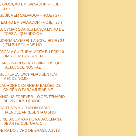
EXPOSIÇÃO EM SALVADOR - HOJE (
27 )
MÚSICA EM SALVADOR - HOJE ( 27)
TEATRO EM SALVADOR - HOJE ( 27 )
LUCYMAR SOARES LANÇA LIVRO DE
POESIA - QUANDO O A...
MORGANA GAZEL LANÇOU HOJE ( 24
) EM BH SEU MAIS NO...
ESCALA CULTURAL AGITA BH POR 10
DIAS COM LANÇAMENT...
CARLOS PRONZATO - VINÍCIUS, QUE
FALTA VOCÊ NOS FAZ.
MULHERES EXCITADAS SENTEM
MENOS NOJO
CACHORRO CARREGA BALÕES DE
OXIGÊNIO PARA AJUDAR ME...
VINICIUS FOREVER – O CENTENÁRIO
DE VINICIUS DE MOR...
O ARTISTA MULTIMÍDIA FÁBIO
HAENDEL APRESENTA O SHO...
CINEFACOM PARTICIPA DA SEMANA
DE ARTE, CULTURA, CI...
FEIRA DO LIVRO DE BRASÍLIA 2013