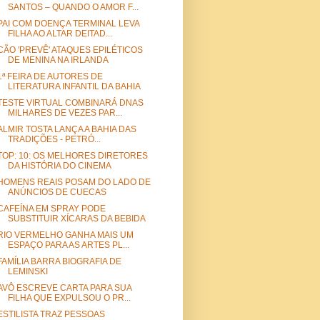
SANTOS – QUANDO O AMOR F...
PAI COM DOENÇA TERMINAL LEVA
FILHA AO ALTAR DEITAD...
CÃO 'PREVÊ' ATAQUES EPILÉTICOS
DE MENINA NA IRLANDA
1ª FEIRA DE AUTORES DE
LITERATURA INFANTIL DA BAHIA
TESTE VIRTUAL COMBINARÁ DNAS
MILHARES DE VEZES PAR...
ALMIR TOSTA LANÇA A BAHIA DAS
TRADIÇÕES - PETRÓ...
TOP: 10: OS MELHORES DIRETORES
DA HISTÓRIA DO CINEMA
HOMENS REAIS POSAM DO LADO DE
ANÚNCIOS DE CUECAS
CAFEÍNA EM SPRAY PODE
SUBSTITUIR XÍCARAS DA BEBIDA
RIO VERMELHO GANHA MAIS UM
ESPAÇO PARA AS ARTES PL...
FAMÍLIA BARRA BIOGRAFIA DE
LEMINSKI
AVÔ ESCREVE CARTA PARA SUA
FILHA QUE EXPULSOU O PR...
ESTILISTA TRAZ PESSOAS