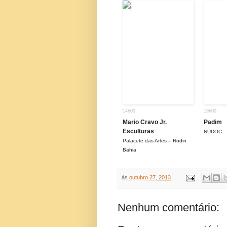
14h00
19h00
Mario Cravo Jr.
Padim
Esculturas
NUDOC
Palacete das Artes – Rodin
Bahia
às
outubro 27, 2013
Nenhum comentário: