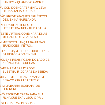
SANTOS – QUANDO O AMOR F...
PAI COM DOENÇA TERMINAL LEVA
FILHA AO ALTAR DEITAD...
CÃO 'PREVÊ' ATAQUES EPILÉTICOS
DE MENINA NA IRLANDA
1ª FEIRA DE AUTORES DE
LITERATURA INFANTIL DA BAHIA
TESTE VIRTUAL COMBINARÁ DNAS
MILHARES DE VEZES PAR...
ALMIR TOSTA LANÇA A BAHIA DAS
TRADIÇÕES - PETRÓ...
TOP: 10: OS MELHORES DIRETORES
DA HISTÓRIA DO CINEMA
HOMENS REAIS POSAM DO LADO DE
ANÚNCIOS DE CUECAS
CAFEÍNA EM SPRAY PODE
SUBSTITUIR XÍCARAS DA BEBIDA
RIO VERMELHO GANHA MAIS UM
ESPAÇO PARA AS ARTES PL...
FAMÍLIA BARRA BIOGRAFIA DE
LEMINSKI
AVÔ ESCREVE CARTA PARA SUA
FILHA QUE EXPULSOU O PR...
ESTILISTA TRAZ PESSOAS