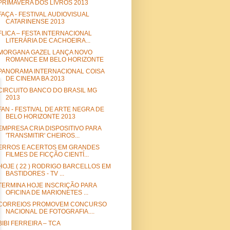
PRIMAVERA DOS LIVROS 2013
FAÇA - FESTIVAL AUDIOVISUAL
CATARINENSE 2013
FLICA – FESTA INTERNACIONAL
LITERÁRIA DE CACHOEIRA...
MORGANA GAZEL LANÇA NOVO
ROMANCE EM BELO HORIZONTE
PANORAMA INTERNACIONAL COISA
DE CINEMA BA 2013
CIRCUITO BANCO DO BRASIL MG
2013
FAN - FESTIVAL DE ARTE NEGRA DE
BELO HORIZONTE 2013
EMPRESA CRIA DISPOSITIVO PARA
'TRANSMITIR' CHEIROS...
ERROS E ACERTOS EM GRANDES
FILMES DE FICÇÃO CIENTÍ...
HOJE ( 22 ) RODRIGO BARCELLOS EM
BASTIDORES - TV ...
TERMINA HOJE INSCRIÇÃO PARA
OFICINA DE MARIONETES ...
CORREIOS PROMOVEM CONCURSO
NACIONAL DE FOTOGRAFIA....
BIBI FERREIRA – TCA