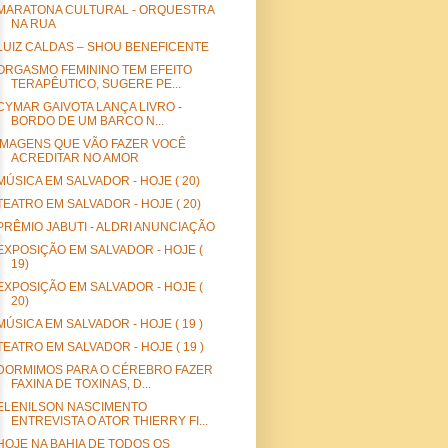
MARATONA CULTURAL - ORQUESTRA
NA RUA
LUIZ CALDAS – SHOU BENEFICENTE
ORGASMO FEMININO TEM EFEITO
TERAPÊUTICO, SUGERE PE...
CYMAR GAIVOTA LANÇA LIVRO -
BORDO DE UM BARCO N...
IMAGENS QUE VÃO FAZER VOCÊ
ACREDITAR NO AMOR
MÚSICA EM SALVADOR - HOJE ( 20)
TEATRO EM SALVADOR - HOJE ( 20)
PRÊMIO JABUTI - ALDRI ANUNCIAÇÃO
EXPOSIÇÃO EM SALVADOR - HOJE (
19)
EXPOSIÇÃO EM SALVADOR - HOJE (
20)
MÚSICA EM SALVADOR - HOJE ( 19 )
TEATRO EM SALVADOR - HOJE ( 19 )
DORMIMOS PARA O CÉREBRO FAZER
FAXINA DE TOXINAS, D...
ELENILSON NASCIMENTO
ENTREVISTA O ATOR THIERRY FI...
HOJE NA BAHIA DE TODOS OS