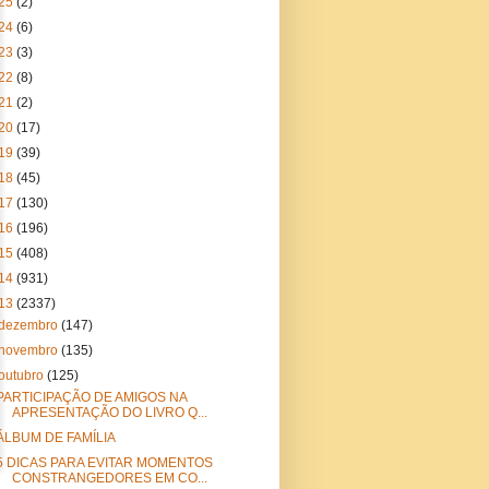
25
(2)
24
(6)
23
(3)
22
(8)
21
(2)
20
(17)
19
(39)
18
(45)
17
(130)
16
(196)
15
(408)
14
(931)
13
(2337)
dezembro
(147)
novembro
(135)
outubro
(125)
PARTICIPAÇÃO DE AMIGOS NA
APRESENTAÇÃO DO LIVRO Q...
ÁLBUM DE FAMÍLIA
5 DICAS PARA EVITAR MOMENTOS
CONSTRANGEDORES EM CO...