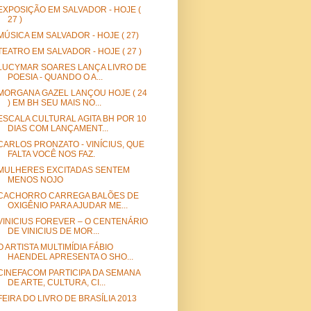
EXPOSIÇÃO EM SALVADOR - HOJE (
27 )
MÚSICA EM SALVADOR - HOJE ( 27)
TEATRO EM SALVADOR - HOJE ( 27 )
LUCYMAR SOARES LANÇA LIVRO DE
POESIA - QUANDO O A...
MORGANA GAZEL LANÇOU HOJE ( 24
) EM BH SEU MAIS NO...
ESCALA CULTURAL AGITA BH POR 10
DIAS COM LANÇAMENT...
CARLOS PRONZATO - VINÍCIUS, QUE
FALTA VOCÊ NOS FAZ.
MULHERES EXCITADAS SENTEM
MENOS NOJO
CACHORRO CARREGA BALÕES DE
OXIGÊNIO PARA AJUDAR ME...
VINICIUS FOREVER – O CENTENÁRIO
DE VINICIUS DE MOR...
O ARTISTA MULTIMÍDIA FÁBIO
HAENDEL APRESENTA O SHO...
CINEFACOM PARTICIPA DA SEMANA
DE ARTE, CULTURA, CI...
FEIRA DO LIVRO DE BRASÍLIA 2013