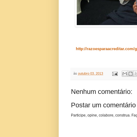
http://razoesparaacreditar.com/g
às
outubro 03, 2013
Nenhum comentário:
Postar um comentário
Participe, opine, colabore, construa. Fa