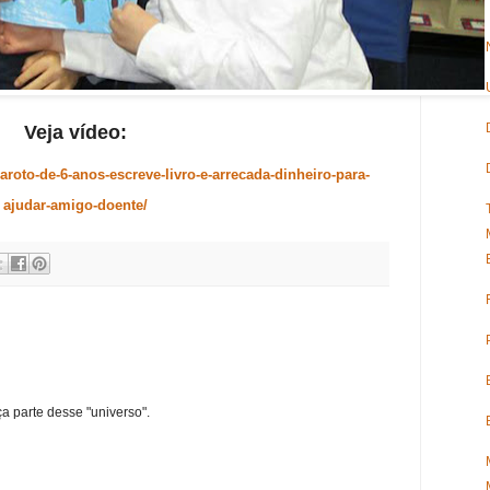
Veja vídeo:
aroto-de-6-anos-escreve-livro-e-arrecada-dinheiro-para-
ajudar-amigo-doente/
ça parte desse "universo".