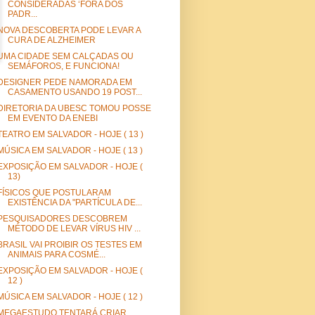
CONSIDERADAS ‘FORA DOS
PADR...
NOVA DESCOBERTA PODE LEVAR A
CURA DE ALZHEIMER
UMA CIDADE SEM CALÇADAS OU
SEMÁFOROS, E FUNCIONA!
DESIGNER PEDE NAMORADA EM
CASAMENTO USANDO 19 POST...
DIRETORIA DA UBESC TOMOU POSSE
EM EVENTO DA ENEBI
TEATRO EM SALVADOR - HOJE ( 13 )
MÚSICA EM SALVADOR - HOJE ( 13 )
EXPOSIÇÃO EM SALVADOR - HOJE (
13)
FÍSICOS QUE POSTULARAM
EXISTÊNCIA DA "PARTÍCULA DE...
PESQUISADORES DESCOBREM
MÉTODO DE LEVAR VÍRUS HIV ...
BRASIL VAI PROIBIR OS TESTES EM
ANIMAIS PARA COSMÉ...
EXPOSIÇÃO EM SALVADOR - HOJE (
12 )
MÚSICA EM SALVADOR - HOJE ( 12 )
MEGAESTUDO TENTARÁ CRIAR