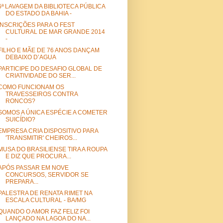
6ª LAVAGEM DA BIBLIOTECA PÚBLICA
DO ESTADO DA BAHIA -
INSCRIÇÕES PARA O FEST
CULTURAL DE MAR GRANDE 2014
-
FILHO E MÃE DE 76 ANOS DANÇAM
DEBAIXO D’AGUA
PARTICIPE DO DESAFIO GLOBAL DE
CRIATIVIDADE DO SER...
COMO FUNCIONAM OS
TRAVESSEIROS CONTRA
RONCOS?
SOMOS A ÚNICA ESPÉCIE A COMETER
SUICÍDIO?
EMPRESA CRIA DISPOSITIVO PARA
'TRANSMITIR' CHEIROS...
MUSA DO BRASILIENSE TIRA A ROUPA
E DIZ QUE PROCURA...
APÓS PASSAR EM NOVE
CONCURSOS, SERVIDOR SE
PREPARA...
PALESTRA DE RENATA RIMET NA
ESCALA CULTURAL - BA/MG
QUANDO O AMOR FAZ FELIZ FOI
LANÇADO NA LAGOA DO NA...