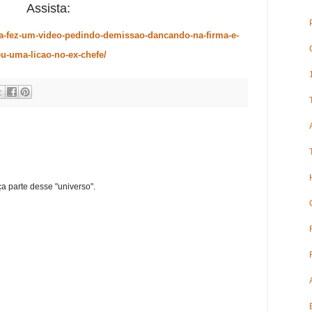
Assista:
ela-fez-um-video-pedindo-demissao-dancando-na-firma-e-
u-uma-licao-no-ex-chefe/
ça parte desse "universo".