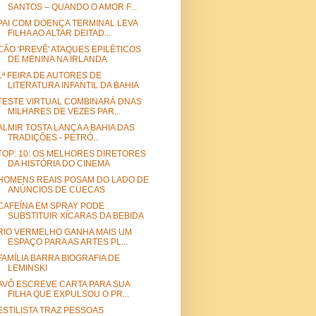
SANTOS – QUANDO O AMOR F...
PAI COM DOENÇA TERMINAL LEVA
FILHA AO ALTAR DEITAD...
CÃO 'PREVÊ' ATAQUES EPILÉTICOS
DE MENINA NA IRLANDA
1ª FEIRA DE AUTORES DE
LITERATURA INFANTIL DA BAHIA
TESTE VIRTUAL COMBINARÁ DNAS
MILHARES DE VEZES PAR...
ALMIR TOSTA LANÇA A BAHIA DAS
TRADIÇÕES - PETRÓ...
TOP: 10: OS MELHORES DIRETORES
DA HISTÓRIA DO CINEMA
HOMENS REAIS POSAM DO LADO DE
ANÚNCIOS DE CUECAS
CAFEÍNA EM SPRAY PODE
SUBSTITUIR XÍCARAS DA BEBIDA
RIO VERMELHO GANHA MAIS UM
ESPAÇO PARA AS ARTES PL...
FAMÍLIA BARRA BIOGRAFIA DE
LEMINSKI
AVÔ ESCREVE CARTA PARA SUA
FILHA QUE EXPULSOU O PR...
ESTILISTA TRAZ PESSOAS