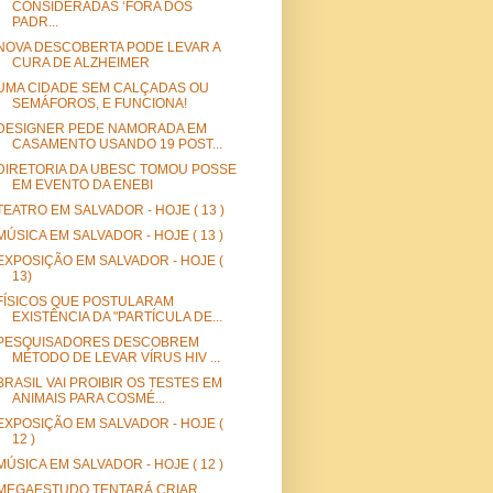
CONSIDERADAS ‘FORA DOS
PADR...
NOVA DESCOBERTA PODE LEVAR A
CURA DE ALZHEIMER
UMA CIDADE SEM CALÇADAS OU
SEMÁFOROS, E FUNCIONA!
DESIGNER PEDE NAMORADA EM
CASAMENTO USANDO 19 POST...
DIRETORIA DA UBESC TOMOU POSSE
EM EVENTO DA ENEBI
TEATRO EM SALVADOR - HOJE ( 13 )
MÚSICA EM SALVADOR - HOJE ( 13 )
EXPOSIÇÃO EM SALVADOR - HOJE (
13)
FÍSICOS QUE POSTULARAM
EXISTÊNCIA DA "PARTÍCULA DE...
PESQUISADORES DESCOBREM
MÉTODO DE LEVAR VÍRUS HIV ...
BRASIL VAI PROIBIR OS TESTES EM
ANIMAIS PARA COSMÉ...
EXPOSIÇÃO EM SALVADOR - HOJE (
12 )
MÚSICA EM SALVADOR - HOJE ( 12 )
MEGAESTUDO TENTARÁ CRIAR