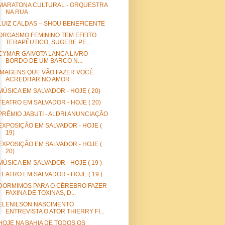
MARATONA CULTURAL - ORQUESTRA
NA RUA
LUIZ CALDAS – SHOU BENEFICENTE
ORGASMO FEMININO TEM EFEITO
TERAPÊUTICO, SUGERE PE...
CYMAR GAIVOTA LANÇA LIVRO -
BORDO DE UM BARCO N...
IMAGENS QUE VÃO FAZER VOCÊ
ACREDITAR NO AMOR
MÚSICA EM SALVADOR - HOJE ( 20)
TEATRO EM SALVADOR - HOJE ( 20)
PRÊMIO JABUTI - ALDRI ANUNCIAÇÃO
EXPOSIÇÃO EM SALVADOR - HOJE (
19)
EXPOSIÇÃO EM SALVADOR - HOJE (
20)
MÚSICA EM SALVADOR - HOJE ( 19 )
TEATRO EM SALVADOR - HOJE ( 19 )
DORMIMOS PARA O CÉREBRO FAZER
FAXINA DE TOXINAS, D...
ELENILSON NASCIMENTO
ENTREVISTA O ATOR THIERRY FI...
HOJE NA BAHIA DE TODOS OS