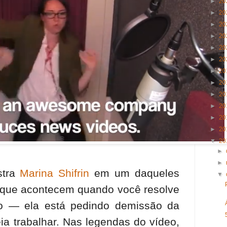
►
20
►
20
►
20
►
20
►
20
►
20
►
20
►
20
►
20
►
20
►
20
►
20
▼
20
►
►
stra
Marina Shifrin
em um daqueles
▼
que acontecem quando você resolve
to — ela está pedindo demissão da
a trabalhar. Nas legendas do vídeo,