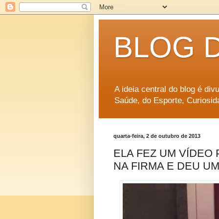
BLOG 
A ideia central do blog é di
Saúde, do Esporte, Curiosid
quarta-feira, 2 de outubro de 2013
ELA FEZ UM VÍDEO
NA FIRMA E DEU U