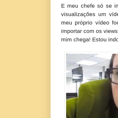
E meu chefe só se i
visualizações um víd
meu próprio vídeo fo
importar com os views
mim chega! Estou ind