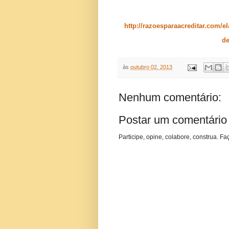
http://razoesparaacreditar.com/
de
às
outubro 02, 2013
Nenhum comentário:
Postar um comentário
Participe, opine, colabore, construa. Fa