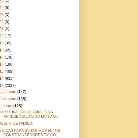
25
(2)
24
(6)
23
(3)
22
(8)
21
(2)
20
(17)
19
(39)
18
(45)
17
(130)
16
(196)
15
(408)
14
(931)
13
(2337)
dezembro
(147)
novembro
(135)
outubro
(125)
PARTICIPAÇÃO DE AMIGOS NA
APRESENTAÇÃO DO LIVRO Q...
ÁLBUM DE FAMÍLIA
5 DICAS PARA EVITAR MOMENTOS
CONSTRANGEDORES EM CO...