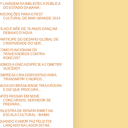
6ª LAVAGEM DA BIBLIOTECA PÚBLICA
DO ESTADO DA BAHIA -
INSCRIÇÕES PARA O FEST
CULTURAL DE MAR GRANDE 2014
-
FILHO E MÃE DE 76 ANOS DANÇAM
DEBAIXO D’AGUA
PARTICIPE DO DESAFIO GLOBAL DE
CRIATIVIDADE DO SER...
COMO FUNCIONAM OS
TRAVESSEIROS CONTRA
RONCOS?
SOMOS A ÚNICA ESPÉCIE A COMETER
SUICÍDIO?
EMPRESA CRIA DISPOSITIVO PARA
'TRANSMITIR' CHEIROS...
MUSA DO BRASILIENSE TIRA A ROUPA
E DIZ QUE PROCURA...
APÓS PASSAR EM NOVE
CONCURSOS, SERVIDOR SE
PREPARA...
PALESTRA DE RENATA RIMET NA
ESCALA CULTURAL - BA/MG
QUANDO O AMOR FAZ FELIZ FOI
LANÇADO NA LAGOA DO NA...