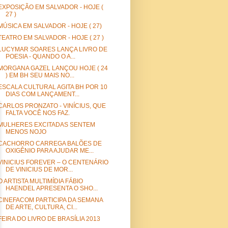
EXPOSIÇÃO EM SALVADOR - HOJE (
27 )
MÚSICA EM SALVADOR - HOJE ( 27)
TEATRO EM SALVADOR - HOJE ( 27 )
LUCYMAR SOARES LANÇA LIVRO DE
POESIA - QUANDO O A...
MORGANA GAZEL LANÇOU HOJE ( 24
) EM BH SEU MAIS NO...
ESCALA CULTURAL AGITA BH POR 10
DIAS COM LANÇAMENT...
CARLOS PRONZATO - VINÍCIUS, QUE
FALTA VOCÊ NOS FAZ.
MULHERES EXCITADAS SENTEM
MENOS NOJO
CACHORRO CARREGA BALÕES DE
OXIGÊNIO PARA AJUDAR ME...
VINICIUS FOREVER – O CENTENÁRIO
DE VINICIUS DE MOR...
O ARTISTA MULTIMÍDIA FÁBIO
HAENDEL APRESENTA O SHO...
CINEFACOM PARTICIPA DA SEMANA
DE ARTE, CULTURA, CI...
FEIRA DO LIVRO DE BRASÍLIA 2013