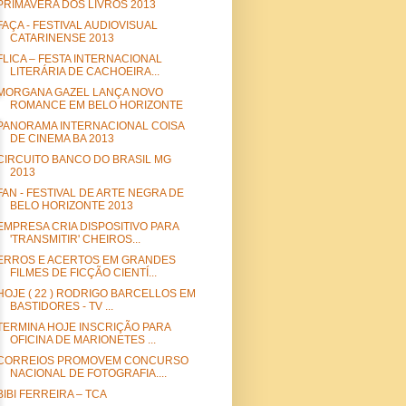
PRIMAVERA DOS LIVROS 2013
FAÇA - FESTIVAL AUDIOVISUAL
CATARINENSE 2013
FLICA – FESTA INTERNACIONAL
LITERÁRIA DE CACHOEIRA...
MORGANA GAZEL LANÇA NOVO
ROMANCE EM BELO HORIZONTE
PANORAMA INTERNACIONAL COISA
DE CINEMA BA 2013
CIRCUITO BANCO DO BRASIL MG
2013
FAN - FESTIVAL DE ARTE NEGRA DE
BELO HORIZONTE 2013
EMPRESA CRIA DISPOSITIVO PARA
'TRANSMITIR' CHEIROS...
ERROS E ACERTOS EM GRANDES
FILMES DE FICÇÃO CIENTÍ...
HOJE ( 22 ) RODRIGO BARCELLOS EM
BASTIDORES - TV ...
TERMINA HOJE INSCRIÇÃO PARA
OFICINA DE MARIONETES ...
CORREIOS PROMOVEM CONCURSO
NACIONAL DE FOTOGRAFIA....
BIBI FERREIRA – TCA