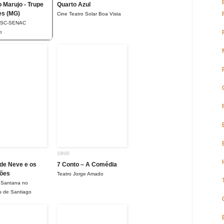
o Marujo - Trupe
Quarto Azul
es (MG)
Cine Teatro Solar Boa Vista
SESC-SENAC
o
19h00
de Neve e os
7 Conto – A Comédia
nões
Teatro Jorge Amado
l Santana no
s de Santiago