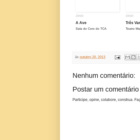
20h00
20h00
A Ave
Três Va
Sala do Coro do TCA
Teatro Ma
às
outubro 20, 2013
Nenhum comentário:
Postar um comentário
Participe, opine, colabore, construa. Fa