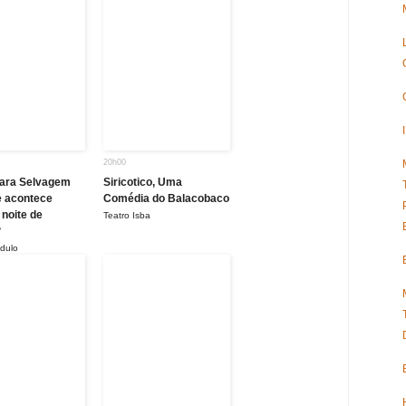
20h00
ara Selvagem
Siricotico, Uma
e acontece
Comédia do Balacobaco
 noite de
Teatro Isba
?
dulo