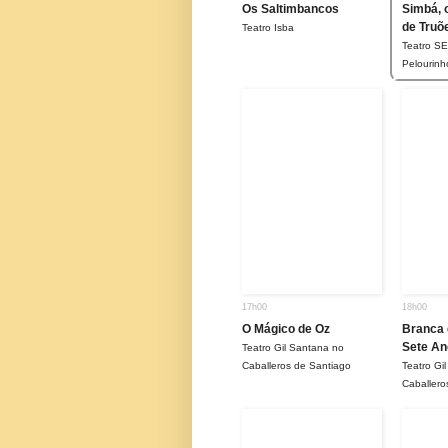
Os Saltimbancos
Simbá, 
de Truõ
Teatro Isba
Teatro 
Pelourinh
17h00
18h00
O Mágico de Oz
Branca 
Sete A
Teatro Gil Santana no
Caballeros de Santiago
Teatro Gi
Caballero