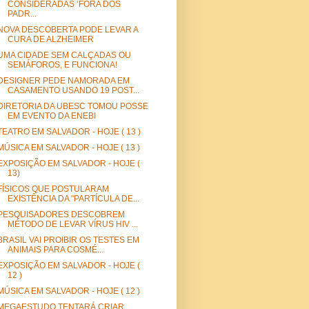
CONSIDERADAS ‘FORA DOS
PADR...
NOVA DESCOBERTA PODE LEVAR A
CURA DE ALZHEIMER
UMA CIDADE SEM CALÇADAS OU
SEMÁFOROS, E FUNCIONA!
DESIGNER PEDE NAMORADA EM
CASAMENTO USANDO 19 POST...
DIRETORIA DA UBESC TOMOU POSSE
EM EVENTO DA ENEBI
TEATRO EM SALVADOR - HOJE ( 13 )
MÚSICA EM SALVADOR - HOJE ( 13 )
EXPOSIÇÃO EM SALVADOR - HOJE (
13)
FÍSICOS QUE POSTULARAM
EXISTÊNCIA DA "PARTÍCULA DE...
PESQUISADORES DESCOBREM
MÉTODO DE LEVAR VÍRUS HIV ...
BRASIL VAI PROIBIR OS TESTES EM
ANIMAIS PARA COSMÉ...
EXPOSIÇÃO EM SALVADOR - HOJE (
12 )
MÚSICA EM SALVADOR - HOJE ( 12 )
MEGAESTUDO TENTARÁ CRIAR