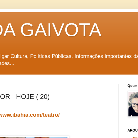
DA GAIVOTA
vulgar Cultura, Políticas Públicas, Informações importantes d
ades...
Quem 
R - HOJE ( 20)
/www.ibahia.com/teatro/
ARQU