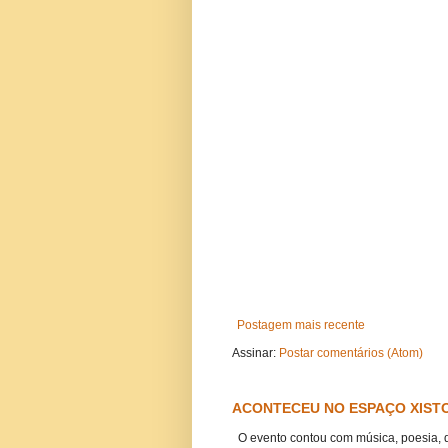
Postagem mais recente
Assinar:
Postar comentários (Atom)
ACONTECEU NO ESPAÇO XISTO
O evento contou com música, poesia, 