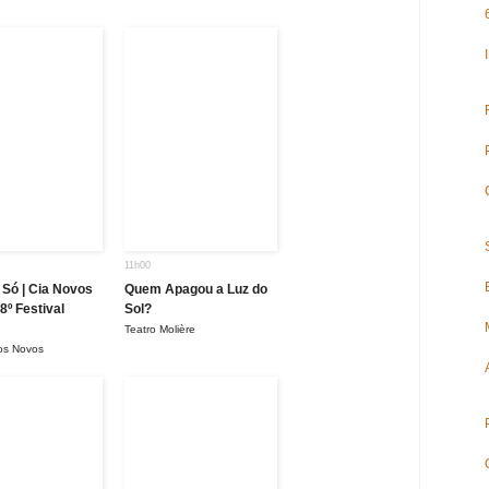
11h00
 Só | Cia Novos
Quem Apagou a Luz do
8º Festival
Sol?
Teatro Molière
os Novos