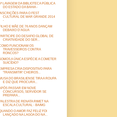
6ª LAVAGEM DA BIBLIOTECA PÚBLICA
DO ESTADO DA BAHIA -
INSCRIÇÕES PARA O FEST
CULTURAL DE MAR GRANDE 2014
-
FILHO E MÃE DE 76 ANOS DANÇAM
DEBAIXO D’AGUA
PARTICIPE DO DESAFIO GLOBAL DE
CRIATIVIDADE DO SER...
COMO FUNCIONAM OS
TRAVESSEIROS CONTRA
RONCOS?
SOMOS A ÚNICA ESPÉCIE A COMETER
SUICÍDIO?
EMPRESA CRIA DISPOSITIVO PARA
'TRANSMITIR' CHEIROS...
MUSA DO BRASILIENSE TIRA A ROUPA
E DIZ QUE PROCURA...
APÓS PASSAR EM NOVE
CONCURSOS, SERVIDOR SE
PREPARA...
PALESTRA DE RENATA RIMET NA
ESCALA CULTURAL - BA/MG
QUANDO O AMOR FAZ FELIZ FOI
LANÇADO NA LAGOA DO NA...