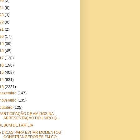
25
(2)
24
(6)
23
(3)
22
(8)
21
(2)
20
(17)
19
(39)
18
(45)
17
(130)
16
(196)
15
(408)
14
(931)
13
(2337)
dezembro
(147)
novembro
(135)
outubro
(125)
PARTICIPAÇÃO DE AMIGOS NA
APRESENTAÇÃO DO LIVRO Q...
ÁLBUM DE FAMÍLIA
5 DICAS PARA EVITAR MOMENTOS
CONSTRANGEDORES EM CO...