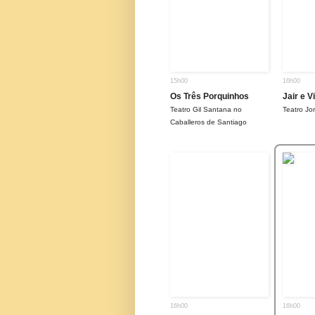
15h00
16h00
Os Três Porquinhos
Jair e V
Teatro Gil Santana no
Teatro J
Caballeros de Santiago
16h00
16h00