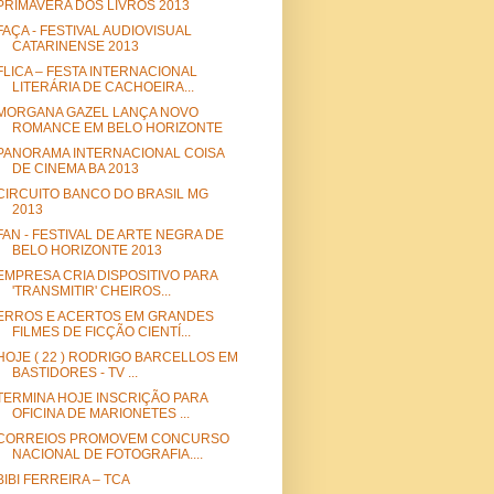
PRIMAVERA DOS LIVROS 2013
FAÇA - FESTIVAL AUDIOVISUAL
CATARINENSE 2013
FLICA – FESTA INTERNACIONAL
LITERÁRIA DE CACHOEIRA...
MORGANA GAZEL LANÇA NOVO
ROMANCE EM BELO HORIZONTE
PANORAMA INTERNACIONAL COISA
DE CINEMA BA 2013
CIRCUITO BANCO DO BRASIL MG
2013
FAN - FESTIVAL DE ARTE NEGRA DE
BELO HORIZONTE 2013
EMPRESA CRIA DISPOSITIVO PARA
'TRANSMITIR' CHEIROS...
ERROS E ACERTOS EM GRANDES
FILMES DE FICÇÃO CIENTÍ...
HOJE ( 22 ) RODRIGO BARCELLOS EM
BASTIDORES - TV ...
TERMINA HOJE INSCRIÇÃO PARA
OFICINA DE MARIONETES ...
CORREIOS PROMOVEM CONCURSO
NACIONAL DE FOTOGRAFIA....
BIBI FERREIRA – TCA