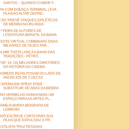
SANTOS – QUANDO O AMOR F...
PAI COM DOENÇA TERMINAL LEVA
FILHA AO ALTAR DEITAD...
CÃO 'PREVÊ' ATAQUES EPILÉTICOS
DE MENINA NA IRLANDA
1ª FEIRA DE AUTORES DE
LITERATURA INFANTIL DA BAHIA
TESTE VIRTUAL COMBINARÁ DNAS
MILHARES DE VEZES PAR...
ALMIR TOSTA LANÇA A BAHIA DAS
TRADIÇÕES - PETRÓ...
TOP: 10: OS MELHORES DIRETORES
DA HISTÓRIA DO CINEMA
HOMENS REAIS POSAM DO LADO DE
ANÚNCIOS DE CUECAS
CAFEÍNA EM SPRAY PODE
SUBSTITUIR XÍCARAS DA BEBIDA
RIO VERMELHO GANHA MAIS UM
ESPAÇO PARA AS ARTES PL...
FAMÍLIA BARRA BIOGRAFIA DE
LEMINSKI
AVÔ ESCREVE CARTA PARA SUA
FILHA QUE EXPULSOU O PR...
ESTILISTA TRAZ PESSOAS