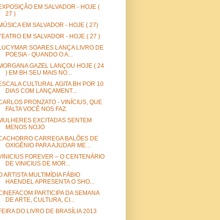
EXPOSIÇÃO EM SALVADOR - HOJE (
27 )
MÚSICA EM SALVADOR - HOJE ( 27)
TEATRO EM SALVADOR - HOJE ( 27 )
LUCYMAR SOARES LANÇA LIVRO DE
POESIA - QUANDO O A...
MORGANA GAZEL LANÇOU HOJE ( 24
) EM BH SEU MAIS NO...
ESCALA CULTURAL AGITA BH POR 10
DIAS COM LANÇAMENT...
CARLOS PRONZATO - VINÍCIUS, QUE
FALTA VOCÊ NOS FAZ.
MULHERES EXCITADAS SENTEM
MENOS NOJO
CACHORRO CARREGA BALÕES DE
OXIGÊNIO PARA AJUDAR ME...
VINICIUS FOREVER – O CENTENÁRIO
DE VINICIUS DE MOR...
O ARTISTA MULTIMÍDIA FÁBIO
HAENDEL APRESENTA O SHO...
CINEFACOM PARTICIPA DA SEMANA
DE ARTE, CULTURA, CI...
FEIRA DO LIVRO DE BRASÍLIA 2013