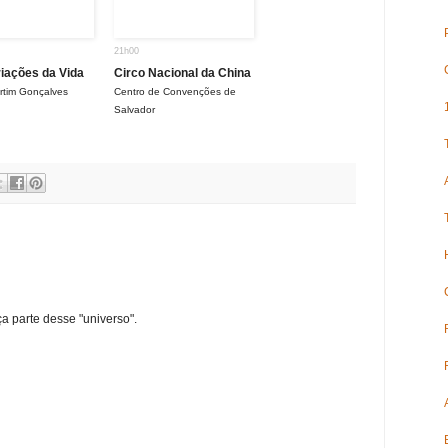
21h00
riações da Vida
Circo Nacional da China
rtim Gonçalves
Centro de Convenções de
Salvador
ça parte desse "universo".