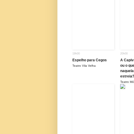
19h00
20h00
Espelho para Cegos
A Capiv
ou o qu
Teatro Vila Velha
naquela
estreia
Teatro Mó