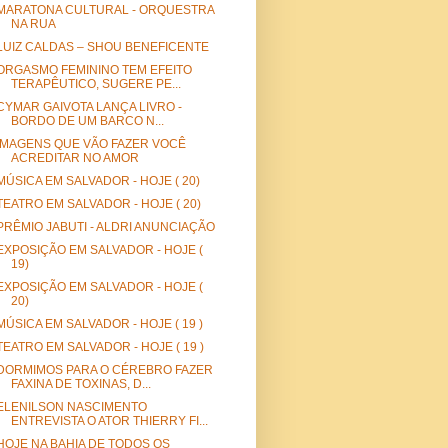
MARATONA CULTURAL - ORQUESTRA
NA RUA
LUIZ CALDAS – SHOU BENEFICENTE
ORGASMO FEMININO TEM EFEITO
TERAPÊUTICO, SUGERE PE...
CYMAR GAIVOTA LANÇA LIVRO -
BORDO DE UM BARCO N...
IMAGENS QUE VÃO FAZER VOCÊ
ACREDITAR NO AMOR
MÚSICA EM SALVADOR - HOJE ( 20)
TEATRO EM SALVADOR - HOJE ( 20)
PRÊMIO JABUTI - ALDRI ANUNCIAÇÃO
EXPOSIÇÃO EM SALVADOR - HOJE (
19)
EXPOSIÇÃO EM SALVADOR - HOJE (
20)
MÚSICA EM SALVADOR - HOJE ( 19 )
TEATRO EM SALVADOR - HOJE ( 19 )
DORMIMOS PARA O CÉREBRO FAZER
FAXINA DE TOXINAS, D...
ELENILSON NASCIMENTO
ENTREVISTA O ATOR THIERRY FI...
HOJE NA BAHIA DE TODOS OS