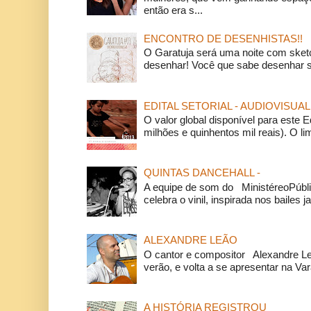
então era s...
ENCONTRO DE DESENHISTAS!!
O Garatuja será uma noite com ske
desenhar! Você que sabe desenhar s
EDITAL SETORIAL - AUDIOVISUAL
O valor global disponível para este E
milhões e quinhentos mil reais). O li
QUINTAS DANCEHALL -
A equipe de som do MinistéreoPúbli
celebra o vinil, inspirada nos bailes j
ALEXANDRE LEÃO
O cantor e compositor Alexandre L
verão, e volta a se apresentar na Va
A HISTÓRIA REGISTROU