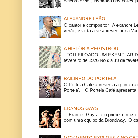
celebra o vinil, inspirada nos bailes j
ALEXANDRE LEÃO
O cantor e compositor Alexandre L
verão, e volta a se apresentar na Va
A HISTÓRIA REGISTROU
FOI LEILOADO UM EXEMPLAR DA
fevereiro de 1926 No dia 19 de feverei
BAILINHO DO PORTELA
O Portela Café apresenta a primeira 
Portela'. O Portela Café apresenta a
ÉRAMOS GAYS
Éramos Gays é o primeiro musical
com uma equipe da Broadway. O espe
MOVIMENTO EXPLOESIA NO CAF