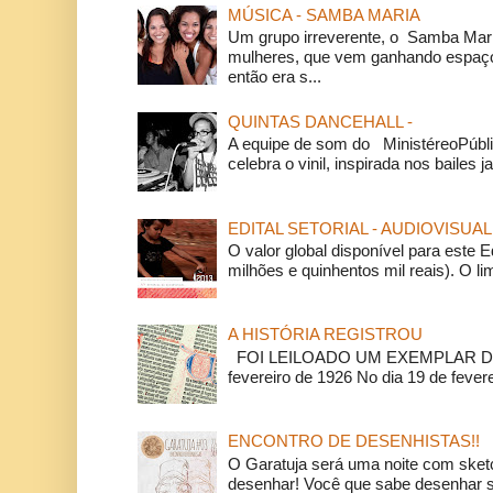
MÚSICA - SAMBA MARIA
Um grupo irreverente, o Samba Mar
mulheres, que vem ganhando espaço
então era s...
QUINTAS DANCEHALL -
A equipe de som do MinistéreoPúbli
celebra o vinil, inspirada nos bailes j
EDITAL SETORIAL - AUDIOVISUAL
O valor global disponível para este E
milhões e quinhentos mil reais). O li
A HISTÓRIA REGISTROU
FOI LEILOADO UM EXEMPLAR DA
fevereiro de 1926 No dia 19 de feverei
ENCONTRO DE DESENHISTAS!!
O Garatuja será uma noite com ske
desenhar! Você que sabe desenhar s