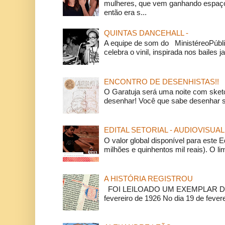
mulheres, que vem ganhando espaço
então era s...
QUINTAS DANCEHALL -
A equipe de som do MinistéreoPúbli
celebra o vinil, inspirada nos bailes j
ENCONTRO DE DESENHISTAS!!
O Garatuja será uma noite com ske
desenhar! Você que sabe desenhar s
EDITAL SETORIAL - AUDIOVISUAL
O valor global disponível para este E
milhões e quinhentos mil reais). O li
A HISTÓRIA REGISTROU
FOI LEILOADO UM EXEMPLAR DA
fevereiro de 1926 No dia 19 de feverei