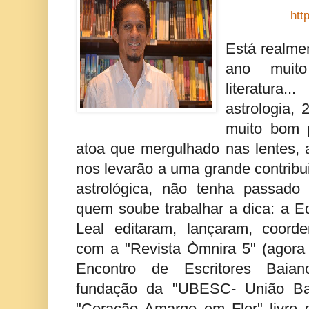
htt
Está realme
ano muit
literatura
astrologia,
muito bom p
atoa que mergulhado nas lentes, 
nos levarão a uma grande contribu
astrológica, não tenha passado
quem soube trabalhar a dica: a E
Leal editaram, lançaram, coord
com a "Revista Òmnira 5" (agora t
Encontro de Escritores Baian
fundação da "UBESC- União Bai
"Coração Amargo em Flor" livro 