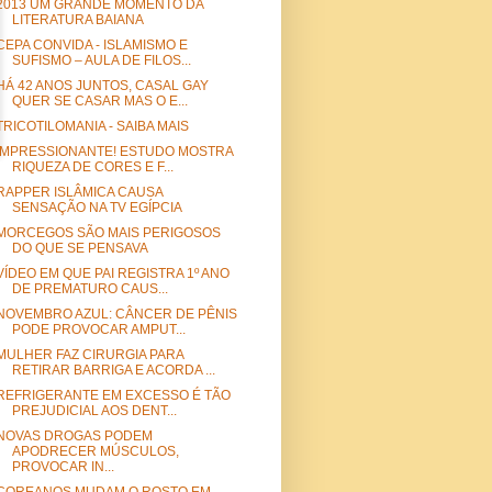
2013 UM GRANDE MOMENTO DA
LITERATURA BAIANA
CEPA CONVIDA - ISLAMISMO E
SUFISMO – AULA DE FILOS...
HÁ 42 ANOS JUNTOS, CASAL GAY
QUER SE CASAR MAS O E...
TRICOTILOMANIA - SAIBA MAIS
IMPRESSIONANTE! ESTUDO MOSTRA
RIQUEZA DE CORES E F...
RAPPER ISLÂMICA CAUSA
SENSAÇÃO NA TV EGÍPCIA
MORCEGOS SÃO MAIS PERIGOSOS
DO QUE SE PENSAVA
VÍDEO EM QUE PAI REGISTRA 1º ANO
DE PREMATURO CAUS...
NOVEMBRO AZUL: CÂNCER DE PÊNIS
PODE PROVOCAR AMPUT...
MULHER FAZ CIRURGIA PARA
RETIRAR BARRIGA E ACORDA ...
REFRIGERANTE EM EXCESSO É TÃO
PREJUDICIAL AOS DENT...
NOVAS DROGAS PODEM
APODRECER MÚSCULOS,
PROVOCAR IN...