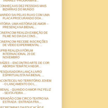
TAVARES -PROGRAMA B...
CONHEÇA AS DEZ PESSOAS MAIS
BIZARRAS DO MUNDO
MARIDO SAI PELAS RUAS COM UMA
PLACA PROCURANDO DOA...
VITÓRIA: UMA HISTÓRIA DE AMOR –
PRESENÇA NA BIENAL...
CINEFACOM REALIZA EXIBIÇÃO DE
FILME NO DIA DA CONS...
CINEFACOM RECEBE INSCRIÇÕES
DE VÍDEO EXPERIMENTAL ...
UFRB REALIZA II FÓRUM
INTERNACIONAL 20 DE
NOVEMBRO
RAÍZES – ENCONTRO ARTE DE COR
ABORDA TEMÁTICA NEGR...
PESQUISADORA LANÇA LIVRO
ESPIRITUALISTA NA BIENAL ...
ACONTECEU NO TERRITÓRIO JOVEM
- O LANÇAMENTO DO L...
BIENAL - QUANDO O AMOR FAZ FELIZ
- SEXTA-FEIRA ...
FERIADÃO COM CIRCO-TEATRO NA
ESTRADA - ENTRADA FRA...
SECRETARIAS DA EDUCAÇÃO E