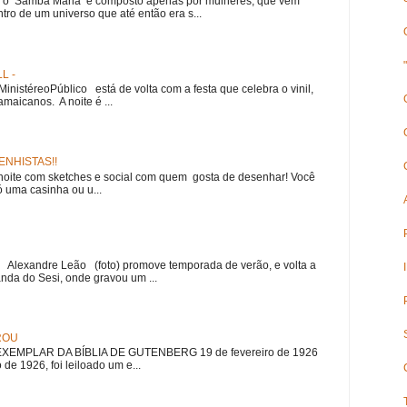
e, o Samba Maria é composto apenas por mulheres, que vem
ro de um universo que até então era s...
L -
nistéreoPúblico está de volta com a festa que celebra o vinil,
amaicanos. A noite é ...
NHISTAS!!
noite com sketches e social com quem gosta de desenhar! Você
 uma casinha ou u...
r Alexandre Leão (foto) promove temporada de verão, e volta a
nda do Sesi, onde gravou um ...
ROU
EMPLAR DA BÍBLIA DE GUTENBERG 19 de fevereiro de 1926
 de 1926, foi leiloado um e...