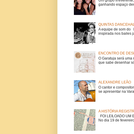
Um grupo irreverent
ganhando espaço dent
QUINTAS DANCEHAL
A equipe de som do Mi
inspirada nos bailes j
ENCONTRO DE DESE
O Garatuja será uma 
que sabe desenhar só
ALEXANDRE LEÃO
O cantor e composito
se apresentar na Vara
A HISTÓRIA REGIST
FOI LEILOADO UM EX
No dia 19 de fevereiro