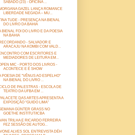
SABADO (23) - OFICINA ...
MORGANA GAZEL LANÇA ROMANCE
LIBERDADE NEGADA – MU...
TINA TUDE - PRESENÇA NA BIENAL
DO LIVRO DA BAHIA
A BIENAL FOI DO LIVRO E DA POESIA
NA BAHIA
RECORDANDO - SALVADOR E
ARACAJU NA KOMBI COM VALD...
ENCONTRO COM ESCRITORES E
MEDIADORES DE LEITURA EM...
OPEN MIC - PORTO DOS LIVROS -
ACONTECE E É SHOW
A POESIA DE "VÊNUS AO ESPELHO"
NA BIENAL DO LIVRO ...
CICLO DE PALESTRAS - ESCOLA DE
TEATRO DA UFBA EM ...
PALACETE DAS ARTES APRESENTA A
EXPOSIÇÃO “GUIDO LIMA”
SEMANA GÜNTER GRASS NO
GOETHE INSTITUT/ICBA
IVAN TRILHA E RICARDO FERREIRA
FEZ SESSÃO DE AUTOG...
IVONE ALVES SOL ENTREVISTA DÉH