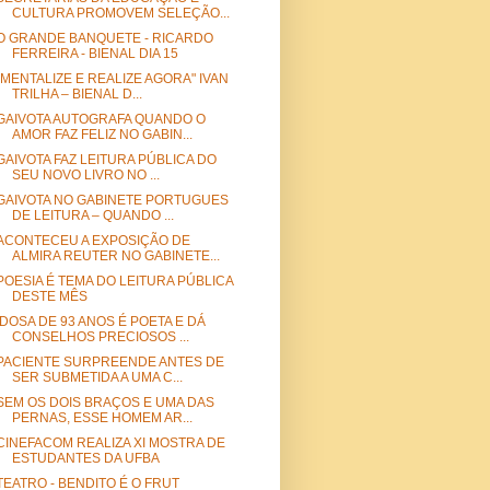
CULTURA PROMOVEM SELEÇÃO...
O GRANDE BANQUETE - RICARDO
FERREIRA - BIENAL DIA 15
"MENTALIZE E REALIZE AGORA" IVAN
TRILHA – BIENAL D...
GAIVOTA AUTOGRAFA QUANDO O
AMOR FAZ FELIZ NO GABIN...
GAIVOTA FAZ LEITURA PÚBLICA DO
SEU NOVO LIVRO NO ...
GAIVOTA NO GABINETE PORTUGUES
DE LEITURA – QUANDO ...
ACONTECEU A EXPOSIÇÃO DE
ALMIRA REUTER NO GABINETE...
POESIA É TEMA DO LEITURA PÚBLICA
DESTE MÊS
IDOSA DE 93 ANOS É POETA E DÁ
CONSELHOS PRECIOSOS ...
PACIENTE SURPREENDE ANTES DE
SER SUBMETIDA A UMA C...
SEM OS DOIS BRAÇOS E UMA DAS
PERNAS, ESSE HOMEM AR...
CINEFACOM REALIZA XI MOSTRA DE
ESTUDANTES DA UFBA
TEATRO - BENDITO É O FRUT