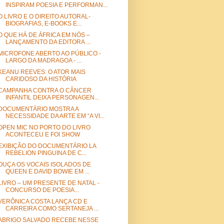
INSPIRAM POESIA E PERFORMAN...
O LIVRO E O DIREITO AUTORAL-
BIOGRAFIAS, E-BOOKS E...
O QUE HÁ DE ÁFRICA EM NÓS –
LANÇAMENTO DA EDITORA ...
MICROFONE ABERTO AO PÚBLICO -
LARGO DA MADRAGOA - ...
KEANU REEVES: O ATOR MAIS
CARIDOSO DA HISTÓRIA
CAMPANHA CONTRA O CÂNCER
INFANTIL DEIXA PERSONAGEN...
DOCUMENTÁRIO MOSTRA A
NECESSIDADE DA ARTE EM “A VI...
OPEN MIC NO PORTO DO LIVRO
ACONTECEU E FOI SHOW
EXIBIÇÃO DO DOCUMENTÁRIO LA
REBELION PINGUINA DE C...
OUÇA OS VOCAIS ISOLADOS DE
QUEEN E DAVID BOWIE EM ...
LIVRO – UM PRESENTE DE NATAL -
CONCURSO DE POESIA...
VERÔNICA COSTA LANÇA CD E
CARREIRA COMO SERTANEJA ...
ABRIGO SALVADO RECEBE NESSE