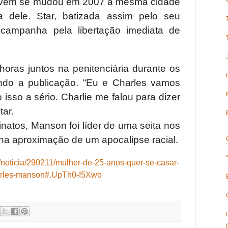
 jovem se mudou em 2007 à mesma cidade
a dele. Star, batizada assim pelo seu
 campanha pela libertação imediata de
oras juntos na penitenciária durante os
ndo a publicação. “Eu e Charles vamos
isso a sério. Charlie me falou para dizer
tar.
natos, Manson foi líder de uma seita nos
na aproximação de um apocalipse racial.
noticia/290211/mulher-de-25-anos-quer-se-casar-
rles-manson#.UpTh0-I5Xwo