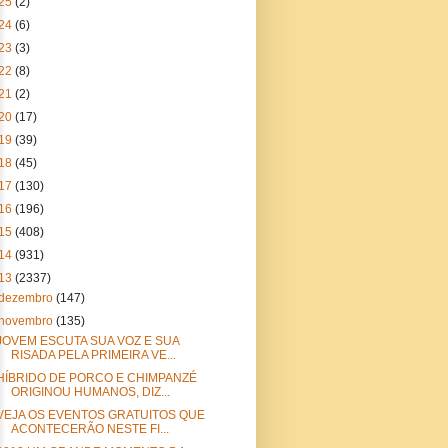
25
(2)
24
(6)
23
(3)
22
(8)
21
(2)
20
(17)
19
(39)
18
(45)
17
(130)
16
(196)
15
(408)
14
(931)
13
(2337)
dezembro
(147)
novembro
(135)
JOVEM ESCUTA SUA VOZ E SUA
RISADA PELA PRIMEIRA VE...
HÍBRIDO DE PORCO E CHIMPANZÉ
ORIGINOU HUMANOS, DIZ...
VEJA OS EVENTOS GRATUITOS QUE
ACONTECERÃO NESTE FI...