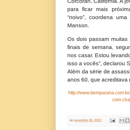
Corcoran, Califórnia. A
para ficar mais próxim
“noivo”, coordena uma
Manson.
Os dois passam muitas h
finais de semana, segu
nos casar. Estou levando 
isso a vocês”, declarou S
Além da série de assassi
anos 60, que acreditava 
http://www.bemparana.com.br/
com-cha
às
novembro 26, 2013