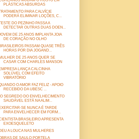
COREANOS MUDAM O ROSTO EM
PLÁSTICAS ABSURDAS
TRATAMENTO PARA CALVÍCIE
PODERÁ ELIMINAR LOÇÕES, C...
TESTE DO PEZINHO PASSA A
DETECTAR OUTRAS DUAS DOEN...
JOVEM DE 25 ANOS IMPLANTA JOIA
DE CORAÇÃO NO OLHO
BRASILEIROS PASSAM QUASE TRÊS
HORAS POR DIA JOGAND...
MULHER DE 25 ANOS QUER SE
CASAR COM CHARLES MANSON
EMPRESA LANÇA CALCINHA
SOLÚVEL COM EFEITO
VIBRATÓRIO
QUANDO O AMOR FAZ FELIZ - APOIO
RECEBIDO DA UBESC ...
“O SEGREDO DO ENVELHECIMENTO
SAUDÁVEL ESTÁ NA ALIM...
EXERCITAR-SE NUNCA É TARDE
PARA ENVELHECER EM FORM...
CIENTISTA BRASILEIRO APRESENTA
EXOESQUELETO
DEU A LOUCA NAS MULHERES
OBRAS DE SAULO PORTELA