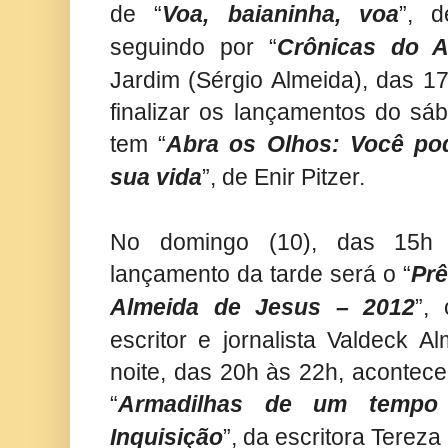
de “
Voa, baianinha, voa
”, d
seguindo por “
Crônicas do A
Jardim (Sérgio Almeida), das 1
finalizar os lançamentos do sáb
tem “
Abra os Olhos: Você po
sua vida
”, de Enir Pitzer.
No domingo (10), das 15h 
lançamento da tarde será o “
Prê
Almeida de Jesus – 2012
”,
escritor e jornalista Valdeck 
noite, das 20h às 22h, acontece
“
Armadilhas de um tempo
Inquisição
”, da escritora Terez