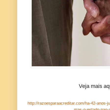
Veja mais aq
http://razoesparaacreditar.com/ha-42-anos-j
mas-o-estado-nao-d