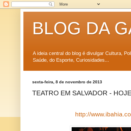
BLOG DA G
A ideia central do blog é divulgar Cultura, P
Saúde, do Esporte, Curiosidades...
sexta-feira, 8 de novembro de 2013
TEATRO EM SALVADOR - HOJE (
http://www.ibahia.co