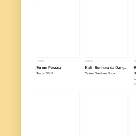
19h00
20h00
2
Eu em Pessoa
Kali - Senhora da Dança
E
D
Teatro XVIII
Teatro Gamboa Nova
C
S