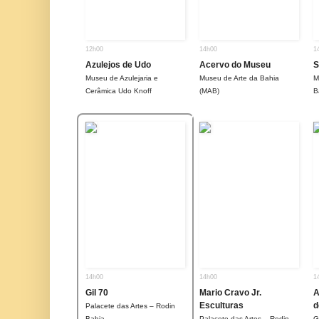
12h00
14h00
1
Azulejos de Udo
Acervo do Museu
S
Museu de Azulejaria e
Museu de Arte da Bahia
M
Cerâmica Udo Knoff
(MAB)
B
14h00
14h00
1
Gil 70
Mario Cravo Jr.
A
Esculturas
d
Palacete das Artes – Rodin
Bahia
Palacete das Artes – Rodin
G