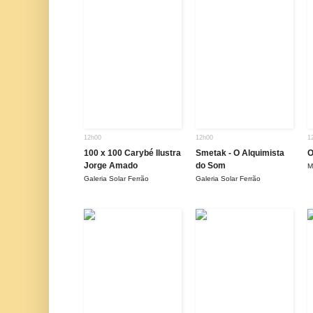
12h00
12h00
1
100 x 100 Carybé Ilustra
Smetak - O Alquimista
O
Jorge Amado
do Som
M
Galeria Solar Ferrão
Galeria Solar Ferrão