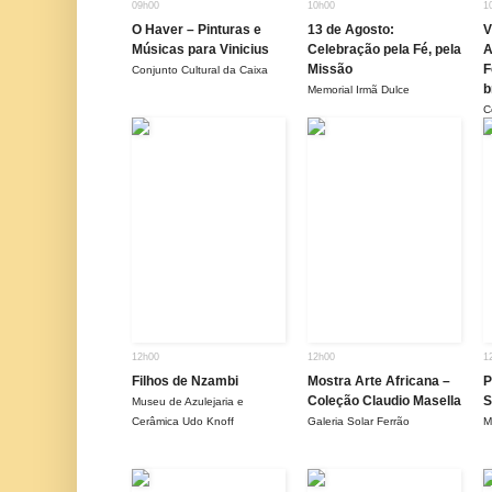
09h00
10h00
1
O Haver – Pinturas e
13 de Agosto:
V
Músicas para Vinicius
Celebração pela Fé, pela
A
Missão
F
Conjunto Cultural da Caixa
b
Memorial Irmã Dulce
C
12h00
12h00
1
Filhos de Nzambi
Mostra Arte Africana –
P
Coleção Claudio Masella
S
Museu de Azulejaria e
Cerâmica Udo Knoff
Galeria Solar Ferrão
M