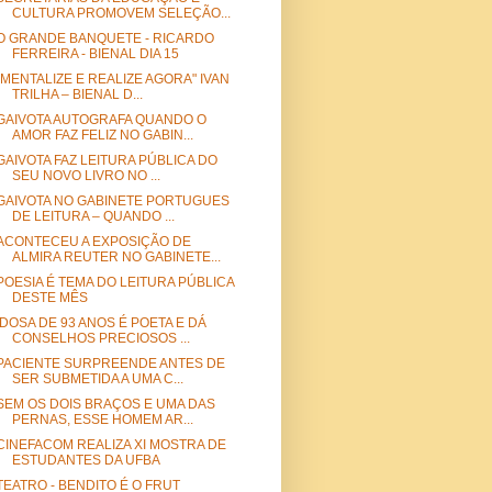
CULTURA PROMOVEM SELEÇÃO...
O GRANDE BANQUETE - RICARDO
FERREIRA - BIENAL DIA 15
"MENTALIZE E REALIZE AGORA" IVAN
TRILHA – BIENAL D...
GAIVOTA AUTOGRAFA QUANDO O
AMOR FAZ FELIZ NO GABIN...
GAIVOTA FAZ LEITURA PÚBLICA DO
SEU NOVO LIVRO NO ...
GAIVOTA NO GABINETE PORTUGUES
DE LEITURA – QUANDO ...
ACONTECEU A EXPOSIÇÃO DE
ALMIRA REUTER NO GABINETE...
POESIA É TEMA DO LEITURA PÚBLICA
DESTE MÊS
IDOSA DE 93 ANOS É POETA E DÁ
CONSELHOS PRECIOSOS ...
PACIENTE SURPREENDE ANTES DE
SER SUBMETIDA A UMA C...
SEM OS DOIS BRAÇOS E UMA DAS
PERNAS, ESSE HOMEM AR...
CINEFACOM REALIZA XI MOSTRA DE
ESTUDANTES DA UFBA
TEATRO - BENDITO É O FRUT