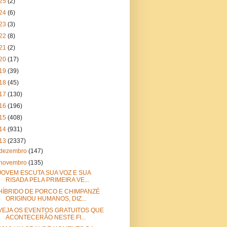
25
(2)
24
(6)
23
(3)
22
(8)
21
(2)
20
(17)
19
(39)
18
(45)
17
(130)
16
(196)
15
(408)
14
(931)
13
(2337)
dezembro
(147)
novembro
(135)
JOVEM ESCUTA SUA VOZ E SUA
RISADA PELA PRIMEIRA VE...
HÍBRIDO DE PORCO E CHIMPANZÉ
ORIGINOU HUMANOS, DIZ...
VEJA OS EVENTOS GRATUITOS QUE
ACONTECERÃO NESTE FI...