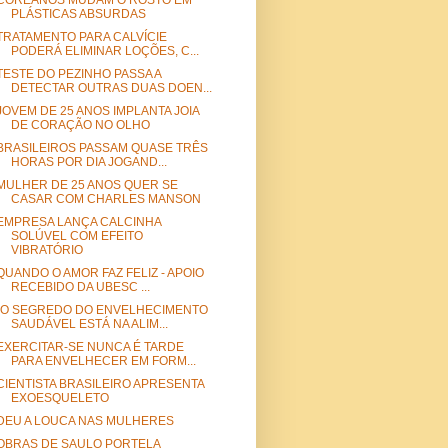
COREANOS MUDAM O ROSTO EM
PLÁSTICAS ABSURDAS
TRATAMENTO PARA CALVÍCIE
PODERÁ ELIMINAR LOÇÕES, C...
TESTE DO PEZINHO PASSA A
DETECTAR OUTRAS DUAS DOEN...
JOVEM DE 25 ANOS IMPLANTA JOIA
DE CORAÇÃO NO OLHO
BRASILEIROS PASSAM QUASE TRÊS
HORAS POR DIA JOGAND...
MULHER DE 25 ANOS QUER SE
CASAR COM CHARLES MANSON
EMPRESA LANÇA CALCINHA
SOLÚVEL COM EFEITO
VIBRATÓRIO
QUANDO O AMOR FAZ FELIZ - APOIO
RECEBIDO DA UBESC ...
“O SEGREDO DO ENVELHECIMENTO
SAUDÁVEL ESTÁ NA ALIM...
EXERCITAR-SE NUNCA É TARDE
PARA ENVELHECER EM FORM...
CIENTISTA BRASILEIRO APRESENTA
EXOESQUELETO
DEU A LOUCA NAS MULHERES
OBRAS DE SAULO PORTELA