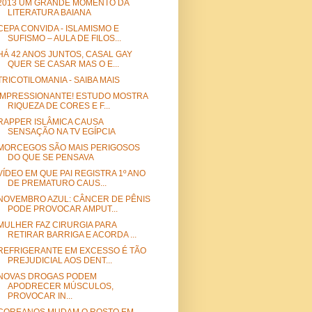
2013 UM GRANDE MOMENTO DA
LITERATURA BAIANA
CEPA CONVIDA - ISLAMISMO E
SUFISMO – AULA DE FILOS...
HÁ 42 ANOS JUNTOS, CASAL GAY
QUER SE CASAR MAS O E...
TRICOTILOMANIA - SAIBA MAIS
IMPRESSIONANTE! ESTUDO MOSTRA
RIQUEZA DE CORES E F...
RAPPER ISLÂMICA CAUSA
SENSAÇÃO NA TV EGÍPCIA
MORCEGOS SÃO MAIS PERIGOSOS
DO QUE SE PENSAVA
VÍDEO EM QUE PAI REGISTRA 1º ANO
DE PREMATURO CAUS...
NOVEMBRO AZUL: CÂNCER DE PÊNIS
PODE PROVOCAR AMPUT...
MULHER FAZ CIRURGIA PARA
RETIRAR BARRIGA E ACORDA ...
REFRIGERANTE EM EXCESSO É TÃO
PREJUDICIAL AOS DENT...
NOVAS DROGAS PODEM
APODRECER MÚSCULOS,
PROVOCAR IN...