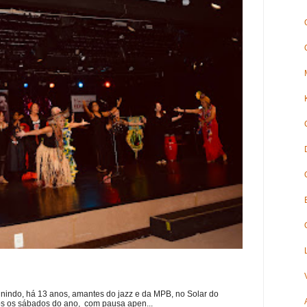
nindo, há 13 anos, amantes do jazz e da MPB, no Solar do
s os sábados do ano, com pausa apen...