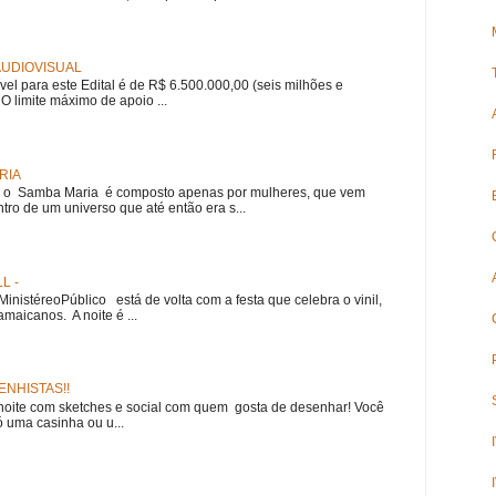
 AUDIOVISUAL
ível para este Edital é de R$ 6.500.000,00 (seis milhões e
 O limite máximo de apoio ...
RIA
e, o Samba Maria é composto apenas por mulheres, que vem
ro de um universo que até então era s...
L -
nistéreoPúblico está de volta com a festa que celebra o vinil,
amaicanos. A noite é ...
NHISTAS!!
noite com sketches e social com quem gosta de desenhar! Você
 uma casinha ou u...