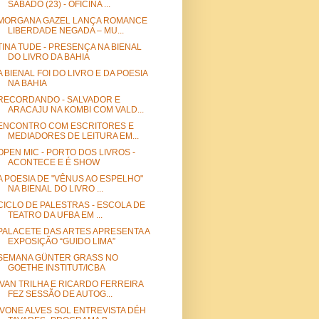
SABADO (23) - OFICINA ...
MORGANA GAZEL LANÇA ROMANCE
LIBERDADE NEGADA – MU...
TINA TUDE - PRESENÇA NA BIENAL
DO LIVRO DA BAHIA
A BIENAL FOI DO LIVRO E DA POESIA
NA BAHIA
RECORDANDO - SALVADOR E
ARACAJU NA KOMBI COM VALD...
ENCONTRO COM ESCRITORES E
MEDIADORES DE LEITURA EM...
OPEN MIC - PORTO DOS LIVROS -
ACONTECE E É SHOW
A POESIA DE "VÊNUS AO ESPELHO"
NA BIENAL DO LIVRO ...
CICLO DE PALESTRAS - ESCOLA DE
TEATRO DA UFBA EM ...
PALACETE DAS ARTES APRESENTA A
EXPOSIÇÃO “GUIDO LIMA”
SEMANA GÜNTER GRASS NO
GOETHE INSTITUT/ICBA
IVAN TRILHA E RICARDO FERREIRA
FEZ SESSÃO DE AUTOG...
IVONE ALVES SOL ENTREVISTA DÉH