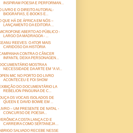
INSPIRAM POESIA E PERFORMAN...
O LIVRO E O DIREITO AUTORAL-
BIOGRAFIAS, E-BOOKS E...
O QUE HÁ DE ÁFRICA EM NÓS –
LANÇAMENTO DA EDITORA ...
MICROFONE ABERTO AO PÚBLICO -
LARGO DA MADRAGOA - ...
KEANU REEVES: O ATOR MAIS
CARIDOSO DA HISTÓRIA
CAMPANHA CONTRA O CÂNCER
INFANTIL DEIXA PERSONAGEN...
DOCUMENTÁRIO MOSTRA A
NECESSIDADE DA ARTE EM “A VI...
OPEN MIC NO PORTO DO LIVRO
ACONTECEU E FOI SHOW
EXIBIÇÃO DO DOCUMENTÁRIO LA
REBELION PINGUINA DE C...
OUÇA OS VOCAIS ISOLADOS DE
QUEEN E DAVID BOWIE EM ...
LIVRO – UM PRESENTE DE NATAL -
CONCURSO DE POESIA...
VERÔNICA COSTA LANÇA CD E
CARREIRA COMO SERTANEJA ...
ABRIGO SALVADO RECEBE NESSE