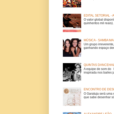
EDITAL SETORIAL -
O valor global dispon
quinhentos mil reais).
MÚSICA - SAMBA MA
Um grupo irreverent
ganhando espaço dent
QUINTAS DANCEHAL
A equipe de som do Mi
inspirada nos bailes j
ENCONTRO DE DESE
O Garatuja será uma 
que sabe desenhar só