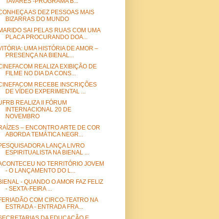
TAVARES -PROGRAMA B...
CONHEÇA AS DEZ PESSOAS MAIS
BIZARRAS DO MUNDO
MARIDO SAI PELAS RUAS COM UMA
PLACA PROCURANDO DOA...
VITÓRIA: UMA HISTÓRIA DE AMOR –
PRESENÇA NA BIENAL...
CINEFACOM REALIZA EXIBIÇÃO DE
FILME NO DIA DA CONS...
CINEFACOM RECEBE INSCRIÇÕES
DE VÍDEO EXPERIMENTAL ...
UFRB REALIZA II FÓRUM
INTERNACIONAL 20 DE
NOVEMBRO
RAÍZES – ENCONTRO ARTE DE COR
ABORDA TEMÁTICA NEGR...
PESQUISADORA LANÇA LIVRO
ESPIRITUALISTA NA BIENAL ...
ACONTECEU NO TERRITÓRIO JOVEM
- O LANÇAMENTO DO L...
BIENAL - QUANDO O AMOR FAZ FELIZ
- SEXTA-FEIRA ...
FERIADÃO COM CIRCO-TEATRO NA
ESTRADA - ENTRADA FRA...
SECRETARIAS DA EDUCAÇÃO E