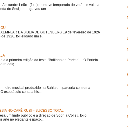
r Alexandre Leão (foto) promove temporada de verão, e volta a
nda do Sesi, onde gravou um ...
ROU
EMPLAR DA BÍBLIA DE GUTENBERG 19 de fevereiro de 1926
 de 1926, foi leiloado um e...
ELA
nta a primeira edição da festa 'Bailinho do Portela'. O Portela
ira ediç...
meiro musical produzido na Bahia em parceria com uma
 espetáculo conta a his...
SIA NO CAFÉ RUBI – SUCESSO TOTAL
es), um lindo público e a direção de Sophia Colleti, foi o
ir arte no elegante espaço...