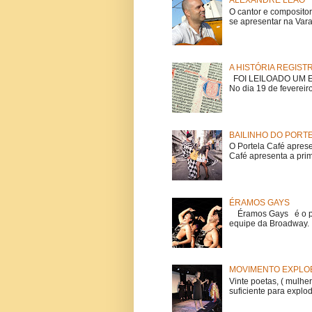
ALEXANDRE LEÃO
O cantor e composito
se apresentar na Vara
A HISTÓRIA REGIST
FOI LEILOADO UM EX
No dia 19 de fevereiro
BAILINHO DO PORT
O Portela Café aprese
Café apresenta a prime
ÉRAMOS GAYS
Éramos Gays é o pri
equipe da Broadway. O
MOVIMENTO EXPLOE
Vinte poetas, ( mulher
suficiente para explod