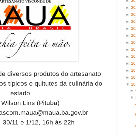
►
20
►
20
►
20
►
20
►
20
►
20
►
20
►
20
►
20
►
20
►
20
e diversos produtos do artesanato
►
20
s típicos e quitutes da culinária do
▼
20
►
estado.
▼
 Wilson Lins (Pituba)
ascom.maua@maua.ba.gov.br
, 30/11 e 1/12, 16h às 22h