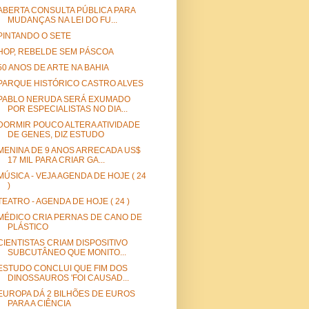
ABERTA CONSULTA PÚBLICA PARA
MUDANÇAS NA LEI DO FU...
PINTANDO O SETE
HOP, REBELDE SEM PÁSCOA
50 ANOS DE ARTE NA BAHIA
PARQUE HISTÓRICO CASTRO ALVES
PABLO NERUDA SERÁ EXUMADO
POR ESPECIALISTAS NO DIA...
DORMIR POUCO ALTERA ATIVIDADE
DE GENES, DIZ ESTUDO
MENINA DE 9 ANOS ARRECADA US$
17 MIL PARA CRIAR GA...
MÚSICA - VEJA AGENDA DE HOJE ( 24
)
TEATRO - AGENDA DE HOJE ( 24 )
MÉDICO CRIA PERNAS DE CANO DE
PLÁSTICO
CIENTISTAS CRIAM DISPOSITIVO
SUBCUTÂNEO QUE MONITO...
ESTUDO CONCLUI QUE FIM DOS
DINOSSAUROS 'FOI CAUSAD...
EUROPA DÁ 2 BILHÕES DE EUROS
PARA A CIÊNCIA