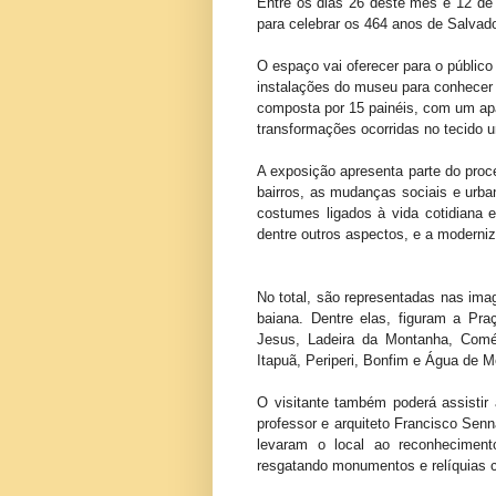
Entre os dias 26 deste mês e 12 de
para celebrar os 464 anos de Salvad
O espaço vai oferecer para o público
instalações do museu para conhecer
composta por 15 painéis, com um apa
transformações ocorridas no tecido u
A exposição apresenta parte do proc
bairros, as mudanças sociais e urban
costumes ligados à vida cotidiana 
dentre outros aspectos, e a moderniz
No total, são representadas nas imag
baiana. Dentre elas, figuram a Pra
Jesus, Ladeira da Montanha, Comér
Itapuã, Periperi, Bonfim e Água de M
O visitante também poderá assistir
professor e arquiteto Francisco Senn
levaram o local ao reconheciment
resgatando monumentos e relíquias cu