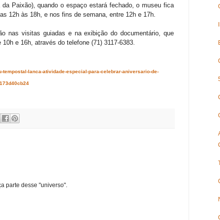
 da Paixão), quando o espaço estará fechado, o museu fica
 das 12h às 18h, e nos fins de semana, entre 12h e 17h.
o nas visitas guiadas e na exibição do documentário, que
e 10h e 16h, através do telefone (71) 3117-6383.
-tempostal-lanca-atividade-especial-para-celebrar-aniversario-de-
2173d40cb24
ça parte desse "universo".