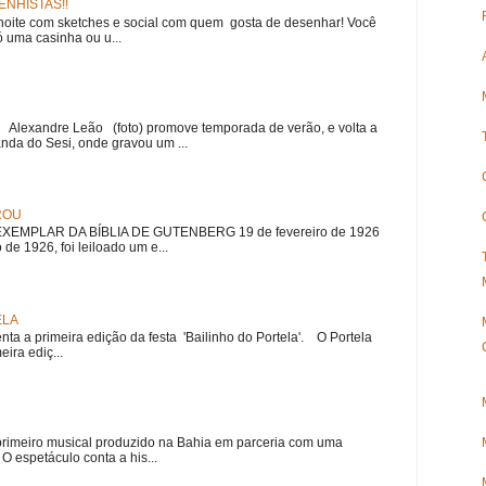
NHISTAS!!
noite com sketches e social com quem gosta de desenhar! Você
 uma casinha ou u...
r Alexandre Leão (foto) promove temporada de verão, e volta a
nda do Sesi, onde gravou um ...
ROU
EMPLAR DA BÍBLIA DE GUTENBERG 19 de fevereiro de 1926
 de 1926, foi leiloado um e...
ELA
nta a primeira edição da festa 'Bailinho do Portela'. O Portela
ira ediç...
meiro musical produzido na Bahia em parceria com uma
 espetáculo conta a his...