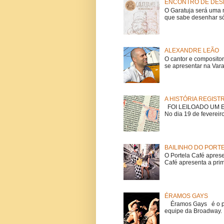
ENCONTRO DE DESE
O Garatuja será uma 
que sabe desenhar só
ALEXANDRE LEÃO
O cantor e composito
se apresentar na Vara
A HISTÓRIA REGIST
FOI LEILOADO UM EX
No dia 19 de fevereiro
BAILINHO DO PORT
O Portela Café aprese
Café apresenta a prime
ÉRAMOS GAYS
Éramos Gays é o pri
equipe da Broadway. O