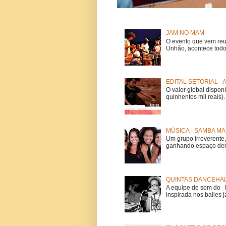
JAM NO MAM
O evento que vem reu
Unhão, acontece todo
EDITAL SETORIAL -
O valor global dispon
quinhentos mil reais).
MÚSICA - SAMBA MA
Um grupo irreverent
ganhando espaço dent
QUINTAS DANCEHAL
A equipe de som do Mi
inspirada nos bailes j