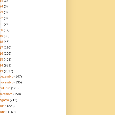
25
(2)
24
(6)
23
(3)
22
(8)
21
(2)
20
(17)
19
(39)
18
(45)
17
(130)
16
(196)
15
(408)
14
(931)
13
(2337)
dezembro
(147)
novembro
(135)
outubro
(125)
setembro
(158)
agosto
(212)
julho
(228)
junho
(169)