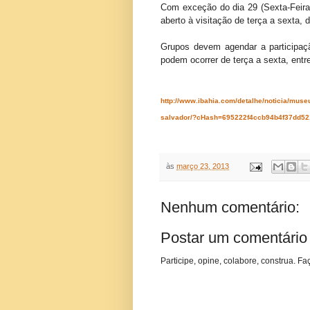
Com exceção do dia 29 (Sexta-Feira
aberto à visitação de terça a sexta,
Grupos devem agendar a participaçã
podem ocorrer de terça a sexta, entr
http://www.ibahia.com/detalhe/noticia/museu
salvador/?cHash=695222f4ccb94b4f37dd5
às
março 23, 2013
Nenhum comentário:
Postar um comentário
Participe, opine, colabore, construa. Fa