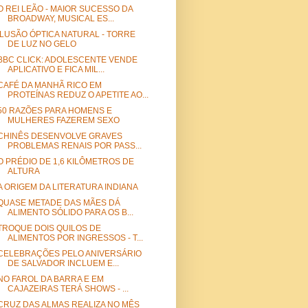
O REI LEÃO - MAIOR SUCESSO DA
BROADWAY, MUSICAL ES...
ILUSÃO ÓPTICA NATURAL - TORRE
DE LUZ NO GELO
BBC CLICK: ADOLESCENTE VENDE
APLICATIVO E FICA MIL...
CAFÉ DA MANHÃ RICO EM
PROTEÍNAS REDUZ O APETITE AO...
50 RAZÕES PARA HOMENS E
MULHERES FAZEREM SEXO
CHINÊS DESENVOLVE GRAVES
PROBLEMAS RENAIS POR PASS...
O PRÉDIO DE 1,6 KILÔMETROS DE
ALTURA
A ORIGEM DA LITERATURA INDIANA
QUASE METADE DAS MÃES DÁ
ALIMENTO SÓLIDO PARA OS B...
TROQUE DOIS QUILOS DE
ALIMENTOS POR INGRESSOS - T...
CELEBRAÇÕES PELO ANIVERSÁRIO
DE SALVADOR INCLUEM E...
NO FAROL DA BARRA E EM
CAJAZEIRAS TERÁ SHOWS - ...
CRUZ DAS ALMAS REALIZA NO MÊS