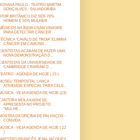
ROSANA PAULO - TEATRO MARTIM
GONÇALVES - SALVADOR/BA
ATOR BRITÂNICO DIZ SER 70%
HOMEM E 30% MULHER
MÉDICOS NA ÍNDIA USAM VINAGRE
PARA DETECTAR CÂNCER
TÉCNICA ‘CAVALO DE TROIA’ ELIMINA
CÂNCER EM CAMUND...
CIENTISTAS ACABAM DE FAZER UMA
NOVA DEMONSTRAÇÃO D...
CIENTISTAS DA UNIVERSIDADE DE
CAMBRIDGE CRIARAM O ...
TEATRO - AGENDA DE HOJE ( 23 )
MUSEU TEMPOSTAL LANÇA
ATIVIDADE ESPECIAL PARA CELE...
MÚSICA - VEJA AGENDA DE HOJE (23)
CANTORA NEILA KADHÍ SE
APRESENTA NO PROJETO
"MULHE...
MOSTRA DA OFICINA DE PALHAÇOS -
CONVIDA
MÚSICA - VEJA AGENDA DE HOJE ( 22
)
MAESTRO FRANCÊS JEAN-JACQUES