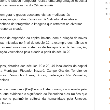
 abril, o Museu Tempostal realiza uma programação especial
►
or, comemorados no dia 29 deste mês.
►
▼
 em geral e grupos escolares visitas mediadas às
 a exposição Pelos Caminhos de Salvador. A mostra é
nhado de fotografias e imagens que retratam as diversas
rbano da cidade.
esso de expansão da capital baiana, com a criação de novos
as iniciadas no final do século 19, a exemplo dos hábitos e
e as melhorias nos sistemas de transporte e de iluminação,
ação vivenciada pela cidade a partir do século 20.
ens, datadas dos séculos 19 e 20, 49 localidades da capital
ça Municipal, Piedade, Nazaré, Campo Grande, Terreiro de
cio, Pelourinho, Barra, Brotas, Federação, Rio Vermelho,
eninos.
 ao documentário (Per)Cursos Patrimoniais, coordenado pelo
a, que evidencia o significado do Pelourinho e as razões que
o como patrimônio cultural da humanidade pela Unesco,
lturais.