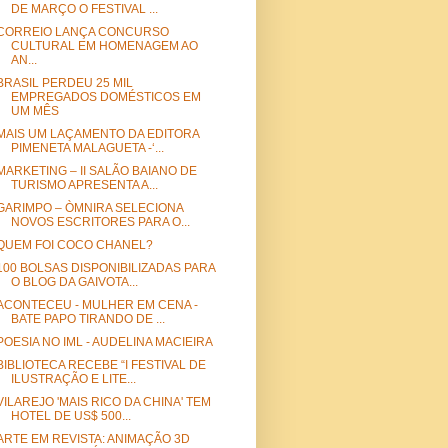
DE MARÇO O FESTIVAL ...
CORREIO LANÇA CONCURSO
CULTURAL EM HOMENAGEM AO
AN...
BRASIL PERDEU 25 MIL
EMPREGADOS DOMÉSTICOS EM
UM MÊS
MAIS UM LAÇAMENTO DA EDITORA
PIMENETA MALAGUETA -‘...
MARKETING – II SALÃO BAIANO DE
TURISMO APRESENTA A...
GARIMPO – ÒMNIRA SELECIONA
NOVOS ESCRITORES PARA O...
QUEM FOI COCO CHANEL?
100 BOLSAS DISPONIBILIZADAS PARA
O BLOG DA GAIVOTA...
ACONTECEU - MULHER EM CENA -
BATE PAPO TIRANDO DE ...
POESIA NO IML - AUDELINA MACIEIRA
BIBLIOTECA RECEBE “I FESTIVAL DE
ILUSTRAÇÃO E LITE...
VILAREJO 'MAIS RICO DA CHINA' TEM
HOTEL DE US$ 500...
ARTE EM REVISTA: ANIMAÇÃO 3D