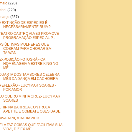
maio
(220)
abril
(220)
março
(257)
A EXTINÇÃO DE ESPÉCIES É
NECESSARIAMENTE RUIM?
TEATRO CASTRO ALVES PROMOVE
PROGRAMAÇÃO ESPECIAL P...
AS ÚLTIMAS MULHERES QUE
COBRAM PARA CHORAR EM
TAIWAN
EXPOSIÇÃO FOTOGRÁFICA
HOMENAGEIA MESTRE KING NO
MÊ...
QUARTA DOS TAMBORES CELEBRA
MÊS DA DANÇA EM CACHOEIRA
REFLEXÃO - LUCYMAR SOARES -
POR AMOR
EU QUERO MINHA CRUZ- LUCYMAR
SOARES
CHIP NA BARRIGA CONTROLA
APETITE E COMBATE OBESIDADE
VIVADANÇA BAHIA 2013
'ELA FAZ COISAS QUE FACILITAM SUA
VIDA', DIZ EX-ME...