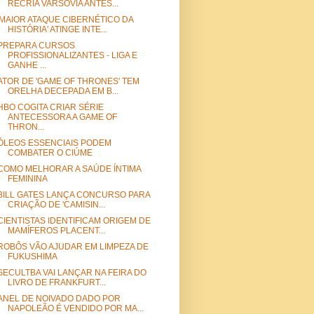
RECRIA VARSÓVIA ANTES...
'MAIOR ATAQUE CIBERNÉTICO DA
HISTÓRIA' ATINGE INTE...
PREPARA CURSOS
PROFISSIONALIZANTES - LIGA E
GANHE ...
ATOR DE 'GAME OF THRONES' TEM
ORELHA DECEPADA EM B...
HBO COGITA CRIAR SÉRIE
ANTECESSORA A GAME OF
THRON...
ÓLEOS ESSENCIAIS PODEM
COMBATER O CIÚME
COMO MELHORAR A SAÚDE ÍNTIMA
FEMININA
BILL GATES LANÇA CONCURSO PARA
CRIAÇÃO DE 'CAMISIN...
CIENTISTAS IDENTIFICAM ORIGEM DE
MAMÍFEROS PLACENT...
ROBÔS VÃO AJUDAR EM LIMPEZA DE
FUKUSHIMA
SECULTBA VAI LANÇAR NA FEIRA DO
LIVRO DE FRANKFURT...
ANEL DE NOIVADO DADO POR
NAPOLEÃO É VENDIDO POR MA...